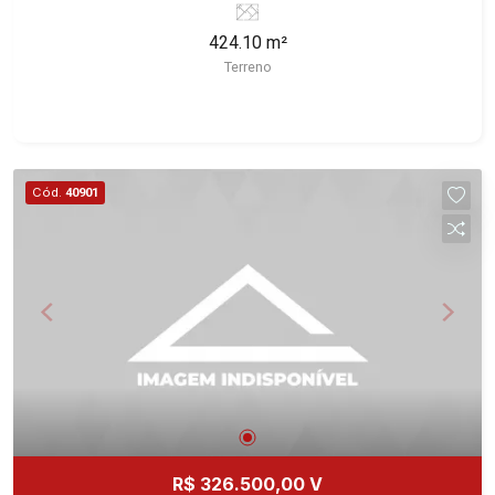
Fiúsa, 1051 - Alto da Boa Vista | Ribeirão Preto.
424.10 m²
Terreno
Cód.
40901
R$ 326.500,00 V