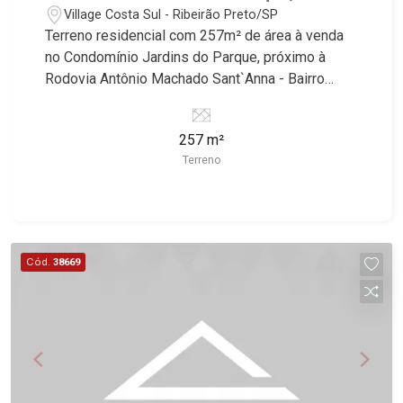
próximo à Rodovia Antônio Machado
Village Costa Sul - Ribeirão Preto/SP
Sant`Anna - Ribeirão Preto/SP
Terreno residencial com 257m² de área à venda
no Condomínio Jardins do Parque, próximo à
Rodovia Antônio Machado Sant`Anna - Bairro
Jardim Guaporé, Ribeirão Preto/SP. Conheça as
características deste imóvel que a Martinelli
257 m²
Imobiliária selecionou para você: - 257m² de área
Terreno
terreno - Plano - Condomínio fechado - Portaria
24hr Martinelli Imobiliária, referência no mercado
imobiliário desde 2000. Especialistas em Venda,
Locação e Lançamentos! Avenida João Fiúsa,
1051 - Alto da Boa Vista | Ribeirão Preto.
Cód.
38669