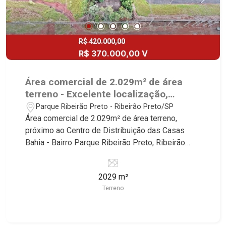
R$ 420.000,00
R$ 370.000,00 V
Área comercial de 2.029m² de área
terreno - Excelente localização,
próximo ao Centro de Distribuição das
Parque Ribeirão Preto - Ribeirão Preto/SP
Casas Bahia - Bairro Parque Ribeirão
Área comercial de 2.029m² de área terreno,
Preto, Ribeirão Preto/SP.
próximo ao Centro de Distribuição das Casas
Bahia - Bairro Parque Ribeirão Preto, Ribeirão
Preto/SP. Conheça as características deste
imóvel que a Martinelli Imobiliária selecionou
2029 m²
para você: - 2.029m² de área terreno - Frente a
Terreno
Avenida Patriarca a menos de 1km do Anel Viário
Martinelli Imobiliária, referência no mercado
imobiliário desde 2000. Especialistas em Venda,