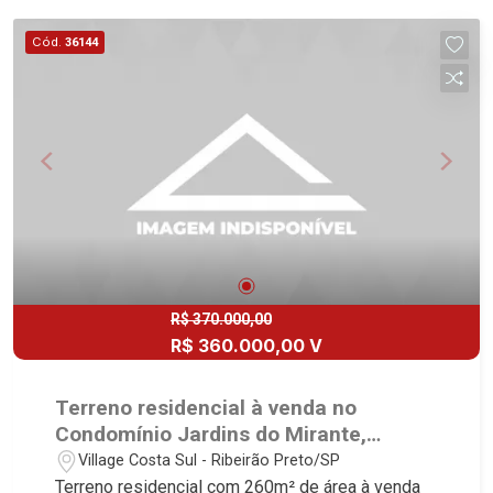
Locação e Lançamentos! Avenida João Fiúsa,
1051 - Alto da Boa Vista | Ribeirão Preto.
Cód.
36144
R$ 370.000,00
R$ 360.000,00 V
Terreno residencial à venda no
Condomínio Jardins do Mirante,
próximo ao Parque Olhos D`água -
Village Costa Sul - Ribeirão Preto/SP
Ribeirão Preto/SP.
Terreno residencial com 260m² de área à venda