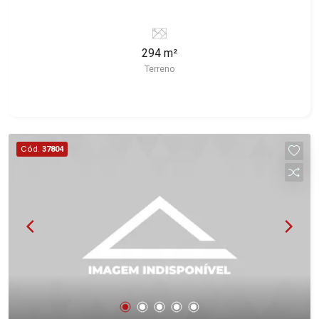
294 m²
Terreno
Cód.
37804