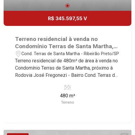
R$ 345.597,55 V
Terreno residencial à venda no
Condomínio Terras de Santa Martha,
próximo à Rodovia José Fregonezi -
Cond. Terras de Santa Martha - Ribeirão Preto/SP
Ribeirão Preto/SP.
Terreno residencial de 480m² de área à venda no
Condomínio Terras de Santa Martha, próximo à
Rodovia José Fregonezi - Bairro Cond. Terras de
Santa Martha, Ribeirão Preto/SP. Conheça as
características deste imóvel que a Martinelli
480 m²
Imobiliária selecionou para você: - 480m² de área
Terreno
terreno - Plano - Condomínio fechado - Portaria
24hr Martinelli Imobiliária, referência no mercado
imobiliário desde 2000! Avenida João Fiúsa,
1051 - Alto da Boa Vista | Ribeirão Preto.