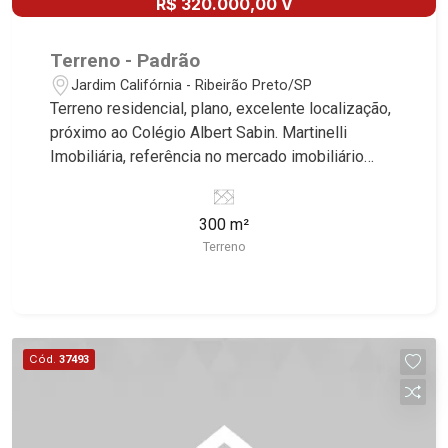
R$ 320.000,00 V
Terreno - Padrão
Jardim Califórnia - Ribeirão Preto/SP
Terreno residencial, plano, excelente localização,
próximo ao Colégio Albert Sabin. Martinelli
Imobiliária, referência no mercado imobiliário
desde 2000. Especialistas em Venda e Locação!
Avenida João Fiúsa, 1051 - Alto da Boa Vista |
300 m²
Ribeirão Preto.
Terreno
Cód.
37493