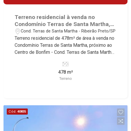
Terreno residencial à venda no
Condomínio Terras de Santa Martha,
próximo ao Centro de Bonfim -
Cond. Terras de Santa Martha - Ribeirão Preto/SP
Ribeirão Preto/SP.
Terreno residencial de 478m² de área à venda no
Condomínio Terras de Santa Martha, próximo ao
Centro de Bonfim - Cond. Terras de Santa Martha,
Ribeirão Preto/SP. Conheça as características
deste imóvel que a Martinelli Imobiliária
478 m²
selecionou para você: - 478m² de área terreno -
Terreno
Plano - Condomínio fechado - Portaria 24hr
Martinelli Imobiliária, referência no mercado
imobiliário desde 2000! Avenida João Fiúsa,
1051 - Alto da Boa Vista | Ribeirão Preto.
Cód.
40835