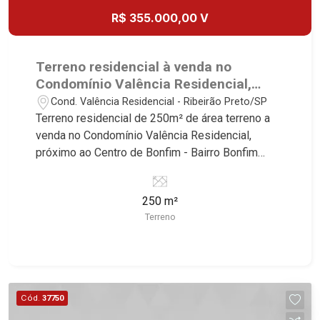
R$ 355.000,00 V
Terreno residencial à venda no
Condomínio Valência Residencial,
próximo ao Centro de Bonfim -
Cond. Valência Residencial - Ribeirão Preto/SP
Ribeirão Preto/SP.
Terreno residencial de 250m² de área terreno a
venda no Condomínio Valência Residencial,
próximo ao Centro de Bonfim - Bairro Bonfim
Paulista, Ribeirão Preto/SP. Conheça as
características deste imóvel que a Martinelli
250 m²
Imobiliária selecionou para você: - 250m² de área
Terreno
terreno - Plano - Condomínio fechado - Portaria
24h Martinelli Imobiliária, referência no mercado
imobiliário desde 2000. Especialistas em Venda,
Locação e Lançamentos! Avenida João Fiúsa,
1051 - Alto da Boa Vista | Ribeirão Preto.
Cód.
37750