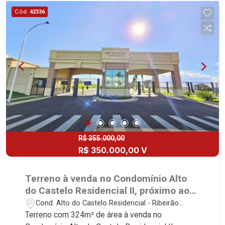
Cód.
42336
R$ 355.000,00
R$ 350.000,00 V
Terreno à venda no Condomínio Alto
do Castelo Residencial II, próximo ao
Outlet Santa Maria - Ribeirão Preto/SP
Cond. Alto do Castelo Residencial - Ribeirão
Preto/SP
Terreno com 324m² de área à venda no