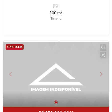
Especialistas em Venda e Locação! Avenida
João Fiúsa, 1051 - Alto da Boa Vista
300 m²
| Ribeirão Preto.
Terreno
Cód.
35144