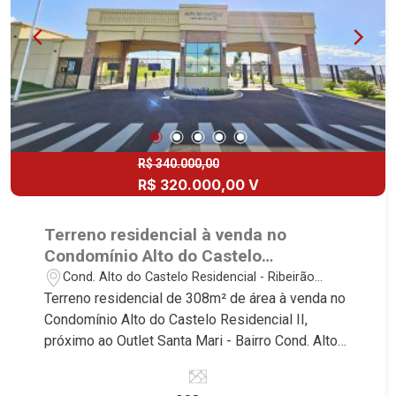
R$ 340.000,00
R$ 320.000,00 V
Terreno residencial à venda no
Condomínio Alto do Castelo
Residencial II, próximo ao Outlet Santa
Cond. Alto do Castelo Residencial - Ribeirão
Maria - Ribeirão Preto/SP
Preto/SP
Terreno residencial de 308m² de área à venda no
Condomínio Alto do Castelo Residencial II,
próximo ao Outlet Santa Mari - Bairro Cond. Alto
do Castelo, Ribeirão Preto/SP Conheça as
características deste imóvel que a Martinelli