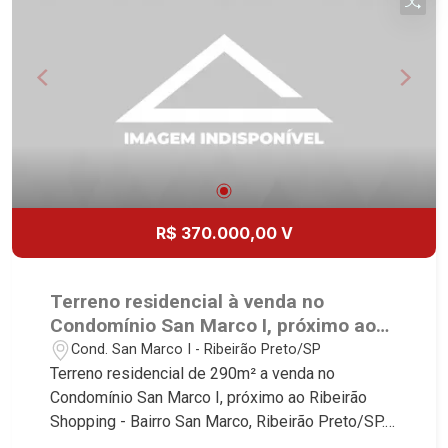
R$ 370.000,00 V
Terreno residencial à venda no
Condomínio San Marco I, próximo ao
Ribeirão Shopping - Ribeirão Preto/SP.
Cond. San Marco I - Ribeirão Preto/SP
Terreno residencial de 290m² a venda no
Condomínio San Marco I, próximo ao Ribeirão
Shopping - Bairro San Marco, Ribeirão Preto/SP.
Conheça as características deste imóvel que a