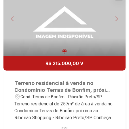
R$ 215.000,00 V
Terreno residencial à venda no
Condomínio Terras de Bonfim, próximo
ao Ribeirão Shopping - Ribeirão
Cond. Terras de Bonfim - Ribeirão Preto/SP
Preto/SP.
Terreno residencial de 257m² de área à venda no
Condomínio Terras de Bonfim, próximo ao
Ribeirão Shopping - Ribeirão Preto/SP. Conheça
as características deste imóvel que a Martinelli