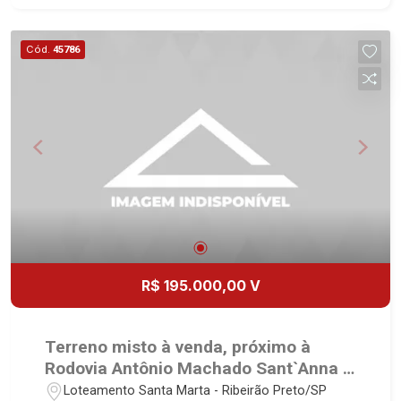
1051 - Alto da Boa Vista | Ribeirão Preto.
Cód.
45786
R$ 195.000,00 V
Terreno misto à venda, próximo à
Rodovia Antônio Machado Sant`Anna -
Ribeirão Preto/SP.
Loteamento Santa Marta - Ribeirão Preto/SP