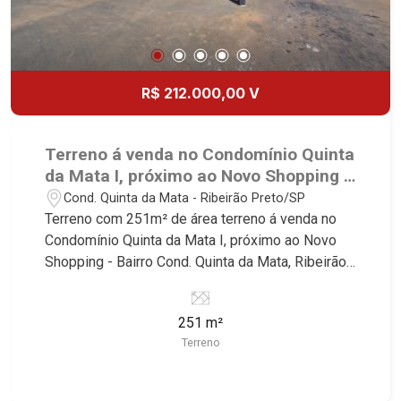
R$ 212.000,00 V
Terreno á venda no Condomínio Quinta
da Mata I, próximo ao Novo Shopping -
Ribeirão Preto/SP.
Cond. Quinta da Mata - Ribeirão Preto/SP
Terreno com 251m² de área terreno á venda no
Condomínio Quinta da Mata I, próximo ao Novo
Shopping - Bairro Cond. Quinta da Mata, Ribeirão
Preto/SP. Conheça as características deste
imóvel que a Martinelli Imobiliária selecionou
251 m²
para você: - 251m² de área terreno - Plano -
Terreno
Condomínio fechado - Portaria 24 hrs Martinelli
Imobiliária - excelência absoluta no mercado
imobiliário de Ribeirão Preto. Referência em