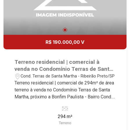
R$ 190.000,00 V
Terreno residencial | comercial à
venda no Condomínio Terras de Santa
Martha, próximo a Bonfim Paulista -
Cond. Terras de Santa Martha - Ribeirão Preto/SP
Ribeirão Preto/SP.
Terreno residencial | comercial de 294m² de área
terreno à venda no Condomínio Terras de Santa
Martha, próximo a Bonfim Paulista - Bairro Cond.
Terras de Santa Martha, Ribeirão Preto/SP.
Conheça as características deste imóvel que a
294 m²
Martinelli Imobiliária selecionou para você: -
Terreno
294m² de área terreno - Plano - Condomínio