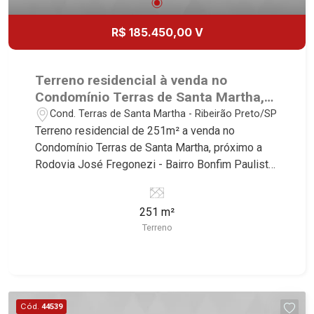
R$ 185.450,00 V
Terreno residencial à venda no
Condomínio Terras de Santa Martha,
próximo a Rodovia José Fregonezi -
Cond. Terras de Santa Martha - Ribeirão Preto/SP
Ribeirão Preto/SP.
Terreno residencial de 251m² a venda no
Condomínio Terras de Santa Martha, próximo a
Rodovia José Fregonezi - Bairro Bonfim Paulista,
Ribeirão Preto/SP. Conheça as características
deste imóvel que a Martinelli Imobiliária
251 m²
selecionou para você: - 251m² de área útil - Plano
Terreno
- Condomínio fechado - Portaria 24h Martinelli
Imobiliária, referência no mercado imobiliário
desde 2000. Especialistas em Venda, Locação e
Lançamentos! Avenida João Fiúsa, 1051 - Alto da
Boa Vista | Ribeirão Preto.
Cód.
44539