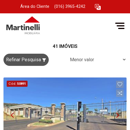
Área do Cliente
|
(016) 3965-4242
41 IMÓVEIS
Refinar Pesquisa
Cód.
50891