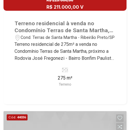
R$ 223.000,00
R$ 211.000,00 V
Terreno residencial à venda no
Condomínio Terras de Santa Martha,
próximo a Rodovia José Fregonezi -
Cond. Terras de Santa Martha - Ribeirão Preto/SP
Ribeirão Preto/SP.
Terreno residencial de 275m² a venda no
Condomínio Terras de Santa Martha, próximo a
Rodovia José Fregonezi - Bairro Bonfim Paulista,
Ribeirão Preto/SP. Conheça as características
deste imóvel que a Martinelli Imobiliária
275 m²
selecionou para você: - 275m² de área útil - Plano
Terreno
- Condomínio fechado - Portaria 24h Martinelli
Imobiliária, referência no mercado imobiliário
desde 2000. Especialistas em Venda, Locação e
Lançamentos! Avenida João Fiúsa, 1051 - Alto da
Boa Vista | Ribeirão Preto.
Cód.
44036