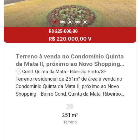
R$ 225.000,00
R$ 220.000,00 V
Terreno à venda no Condomínio Quinta
da Mata II, próximo ao Novo Shopping -
Ribeirão Preto/SP.
Cond. Quinta da Mata - Ribeirão Preto/SP
Terreno residencial de 251m² de área à venda no
Condomínio Quinta da Mata II, próximo ao Novo
Shopping - Bairro Cond. Quinta da Mata, Ribeirão
Preto/SP. Conheça as características deste
imóvel que a Martinelli Imobiliária selecionou
251 m²
para você: - 251m² de área terreno - Plano - Ilha -
Terreno
Condomínio fechado - Portaria 24hr - Alto padrão
Martinelli Imobiliária, referência no mercado
imobiliário desde 2000! Avenida João Fiúsa,