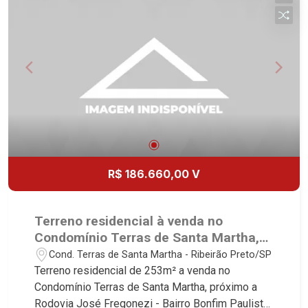
R$ 186.660,00 V
Terreno residencial à venda no
Condomínio Terras de Santa Martha,
próximo a Rodovia José Fregonezi -
Cond. Terras de Santa Martha - Ribeirão Preto/SP
Ribeirão Preto/SP.
Terreno residencial de 253m² a venda no
Condomínio Terras de Santa Martha, próximo a
Rodovia José Fregonezi - Bairro Bonfim Paulista,