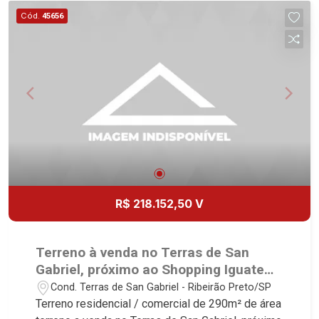
Cód.
45656
R$ 218.152,50 V
Terreno à venda no Terras de San
Gabriel, próximo ao Shopping Iguatemi
- Ribeirão Preto/SP.
Cond. Terras de San Gabriel - Ribeirão Preto/SP
Terreno residencial / comercial de 290m² de área