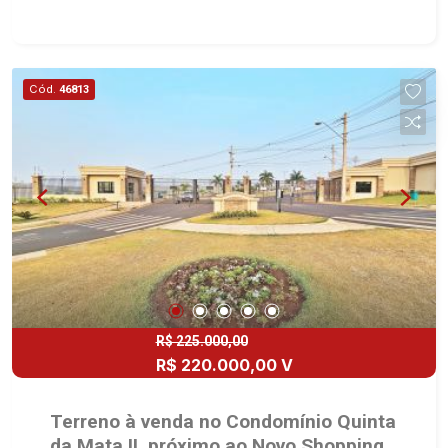
fechado - Portaria 24 horas Martinelli Imobiliária,
referência no mercado imobiliário desde 2000.
Especialistas em Venda, Locação e
Lançamentos! Avenida João Fiúsa, 1051 - Alto da
Cód.
46813
Boa Vista | Ribeirão Preto.
R$ 225.000,00
R$ 220.000,00 V
Terreno à venda no Condomínio Quinta
da Mata II, próximo ao Novo Shopping -