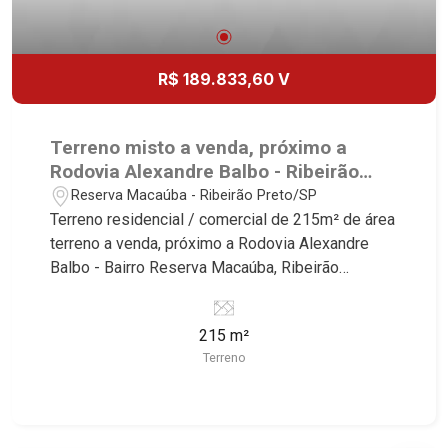
R$ 189.833,60 V
Terreno misto a venda, próximo a
Rodovia Alexandre Balbo - Ribeirão
Preto/SP.
Reserva Macaúba - Ribeirão Preto/SP
Terreno residencial / comercial de 215m² de área
terreno a venda, próximo a Rodovia Alexandre
Balbo - Bairro Reserva Macaúba, Ribeirão
Preto/SP. Conheça as características deste
imóvel que a Martinelli Imobiliária selecionou
215 m²
para você: - 215m² de área terreno - Plano
Terreno
Martinelli Imobiliária, referência no mercado
imobiliário desde 2000. Especialistas em Venda,
Locação e Lançamentos! Avenida João Fiúsa,
1051 - Alto da Boa Vista | Ribeirão Preto.