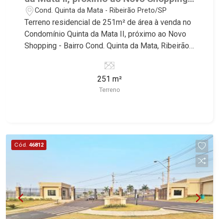
Ribeirão Preto/SP.
Cond. Quinta da Mata - Ribeirão Preto/SP
Terreno residencial de 251m² de área à venda no
Condomínio Quinta da Mata II, próximo ao Novo
Shopping - Bairro Cond. Quinta da Mata, Ribeirão
Preto/SP. Conheça as características deste
imóvel que a Martinelli Imobiliária selecionou
251 m²
para você: - 251m² de área terreno - Plano - Ilha -
Terreno
Condomínio fechado - Portaria 24hr - Alto padrão
Martinelli Imobiliária, referência no mercado
imobiliário desde 2000! Avenida João Fiúsa,
1051 - Alto da Boa Vista | Ribeirão Preto.
Cód.
46812