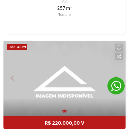
Imobiliária selecionou para você: - 257m² de área
257 m²
terreno - Plano - Condomínio fechado - Portaria
Terreno
24hr Martinelli Imobiliária, referência no mercado
imobiliário desde 2000! Avenida João Fiúsa,
1051 - Alto da Boa Vista | Ribeirão Preto.
Cód.
43029
R$ 220.000,00 V