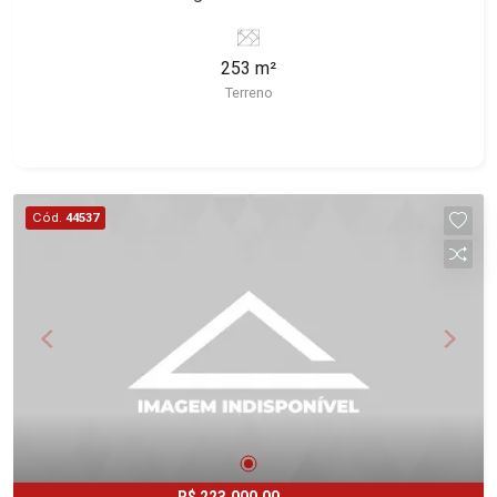
Ribeirão Preto/SP. Conheça as características
deste imóvel que a Martinelli Imobiliária
253 m²
selecionou para você: - 253m² de área útil - Plano
Terreno
- Condomínio fechado - Portaria 24h Martinelli
Imobiliária, referência no mercado imobiliário
desde 2000. Especialistas em Venda, Locação e
Lançamentos! Avenida João Fiúsa, 1051 - Alto da
Boa Vista | Ribeirão Preto.
Cód.
44537