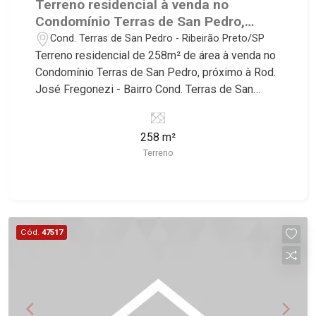
Terreno residencial à venda no
Bosque dos Juritis, Jardim dos Guaporés e Bella
Condomínio Terras de San Pedro,
Città Residencial e Industrial. Avenida João Fiúsa,
próximo à Rod. José Fregonezi -
Cond. Terras de San Pedro - Ribeirão Preto/SP
1051 - Alto da Boa Vista | Ribeirão Preto.
Ribeirão Preto/SP.
Terreno residencial de 258m² de área à venda no
Condomínio Terras de San Pedro, próximo à Rod.
José Fregonezi - Bairro Cond. Terras de San
Pedro, Ribeirão Preto/SP. Conheça as
características deste imóvel que a Martinelli
258 m²
Imobiliária selecionou para você: - 258m² de área
Terreno
terreno - Declive - Condomínio fechado - Portaria
24hr Martinelli Imobiliária, referência no mercado
imobiliário desde 2000! Avenida João Fiúsa,
1051 - Alto da Boa Vista | Ribeirão Preto.
Cód.
47517