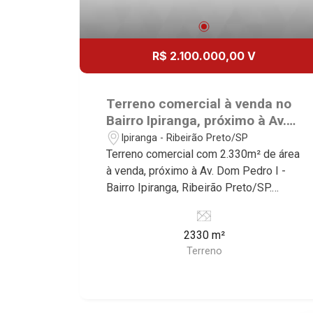
R$ 2.100.000,00 V
Terreno comercial à venda no
Bairro Ipiranga, próximo à Av.
Dom Pedro I - Ribeirão
Ipiranga - Ribeirão Preto/SP
Preto/SP.
Terreno comercial com 2.330m² de área
à venda, próximo à Av. Dom Pedro I -
Bairro Ipiranga, Ribeirão Preto/SP.
Conheça as características deste
imóvel que a Martinelli Imobiliária
2330 m²
selecionou para você: - 2.330m² de
Terreno
área terreno Martinelli Imobiliária -
excelência absoluta no mercado
imobiliário de Ribeirão Preto.
Referência em imóveis de alto padrão,