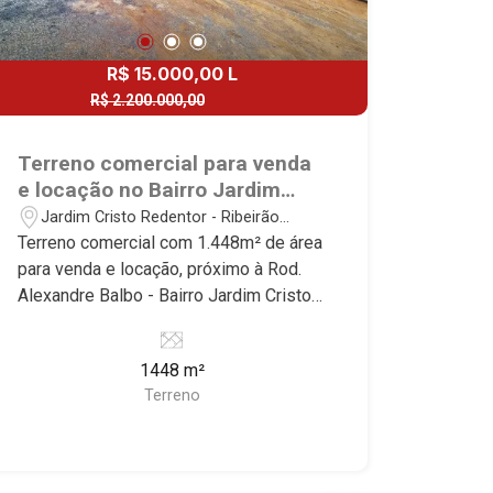
R$ 15.000,00 L
R$ 2.200.000,00
R$ 2.100.000,00 V
Terreno comercial para venda
e locação no Bairro Jardim
Cristo Redentor, próximo à
Jardim Cristo Redentor - Ribeirão
Rod. Alexandre Balbo - Ribeirão
Preto/SP
Terreno comercial com 1.448m² de área
Preto/SP.
para venda e locação, próximo à Rod.
Alexandre Balbo - Bairro Jardim Cristo
Redentor, Ribeirão Preto/SP. Conheça
as características deste imóvel que a
1448 m²
Martinelli Imobiliária selecionou para
Terreno
você: - 1.448m² de área terreno - Plano
- Murado Martinelli Imobiliária,
referência no mercado imobiliário
desde 2000! Avenida João Fiúsa, 1051