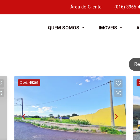
Área do Cliente
|
(016) 3965-
QUEM SOMOS
IMÓVEIS
A
Re
Cód.
48261