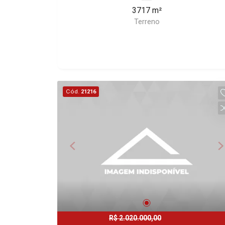
3717 m²
Terreno
Cód.
21216
R$ 2.020.000,00