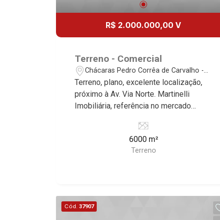
R$ 2.000.000,00 V
Terreno - Comercial
Chácaras Pedro Corrêa de Carvalho -
Ribeirão Preto/SP
Terreno, plano, excelente localização,
próximo à Av. Via Norte. Martinelli
Imobiliária, referência no mercado
imobiliário desde 2000. Especialistas
em Venda e Locação! Avenida João
6000 m²
Fiúsa, 1051 - Alto da Boa Vista
Terreno
| Ribeirão Preto.
Cód.
37907