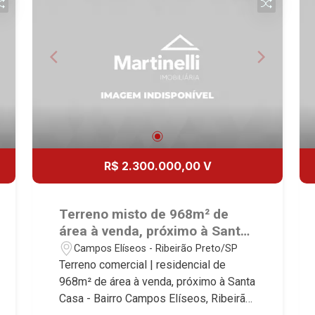
R$ 2.300.000,00 V
Terreno misto de 968m² de
área à venda, próximo à Santa
Casa - Ribeirão Preto/SP.
Campos Elíseos - Ribeirão Preto/SP
Terreno comercial | residencial de
968m² de área à venda, próximo à Santa
Casa - Bairro Campos Elíseos, Ribeirão