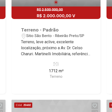
R$ 2.500.000,00
R$ 2.000.000,00 V
Terreno - Padrão
Sitio São Bento - Ribeirão Preto/SP
Terreno, leve aclive, excelente
localização, próximo a Av. Dr. Celso
Charuri. Martinelli Imobiliária, referência
no mercado imobiliário desde 2000.
Especialistas em Venda e Locação!
1712 m²
Avenida João Fiúsa, 1051 - Alto da Boa
Terreno
Vista | Ribeirão Preto.
Cód.
25602