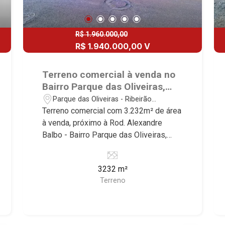
R$ 1.960.000,00
R$ 1.940.000,00 V
Terreno comercial à venda no
Bairro Parque das Oliveiras,
próximo à Rod. Alexandre
Parque das Oliveiras - Ribeirão
Balbo - Ribeirão Preto/SP.
Preto/SP
Terreno comercial com 3.232m² de área
à venda, próximo à Rod. Alexandre
Balbo - Bairro Parque das Oliveiras,
Ribeirão Preto/SP. Conheça as
características deste imóvel que a
3232 m²
Martinelli Imobiliária selecionou para
Terreno
você: - 3.232m² de área terreno - Aclive
Martinelli Imobiliária, referência no
mercado imobiliário desde 2000!
Avenida João Fiúsa, 1051 - Alto da Boa