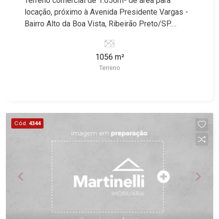
Terreno comercial de 1.056m² de área para
locação, próximo à Avenida Presidente Vargas -
Bairro Alto da Boa Vista, Ribeirão Preto/SP.
Conheça as características deste imóvel que a
Martinelli Imobiliária selecionou para você: -
1056 m²
1.056m² de área terreno - Leve declive - Face
Terreno
sombra Martinelli Imobiliária, referência no
mercado imobiliário desde 2000! Avenida João
Fiúsa, 1051 - Alto da Boa Vista | Ribeirão Preto.
Cód.
4344