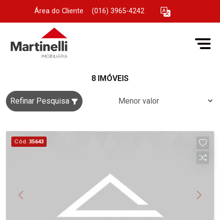
Área do Cliente
|
(016) 3965-4242
8 IMÓVEIS
Refinar Pesquisa
Cód.
35643