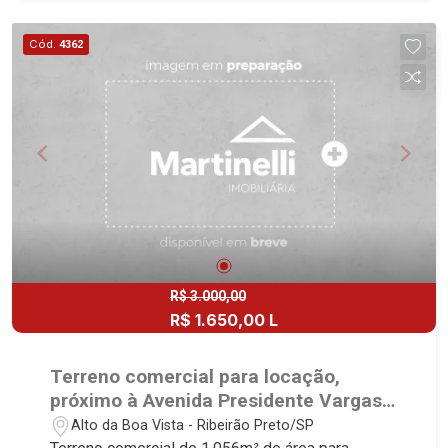
Cód.
4362
R$ 3.000,00
R$ 1.650,00 L
Terreno comercial para locação,
próximo à Avenida Presidente Vargas -
Ribeirão Preto/SP.
Alto da Boa Vista - Ribeirão Preto/SP