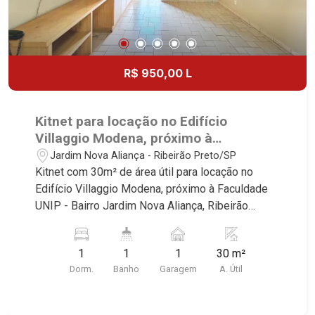
R$ 950,00 L
Kitnet para locação no Edifício
Villaggio Modena, próximo à
Faculdade UNIP - Ribeirão Preto/SP.
Jardim Nova Aliança - Ribeirão Preto/SP
Kitnet com 30m² de área útil para locação no
Edifício Villaggio Modena, próximo à Faculdade
UNIP - Bairro Jardim Nova Aliança, Ribeirão
Preto/SP. Conheça as características deste
imóvel que a Martinelli Imobiliária selecionou
1
1
1
30 m²
para você: - 30m² de área útil - 1 dormitório com
Dorm.
Banho
Garagem
A. Útil
armários - Banheiro social - Sala de visitas -
Cozinha planejada - 1 vaga Martinelli Imobiliária -
excelência absoluta no mercado imobiliário de