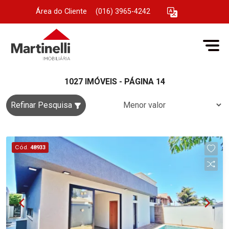
Área do Cliente
|
(016) 3965-4242
1027 IMÓVEIS - PÁGINA 14
Refinar Pesquisa
Cód.
48933