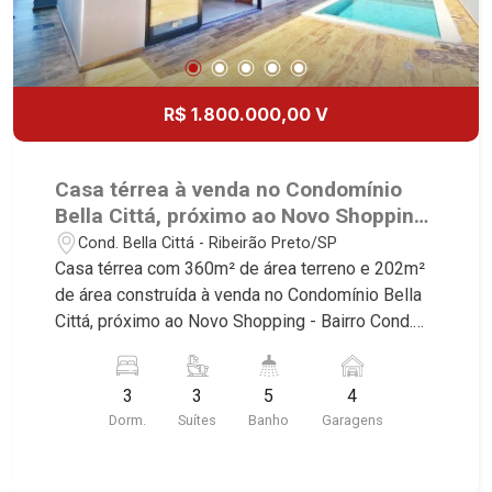
R$ 1.800.000,00 V
Casa térrea à venda no Condomínio
Bella Cittá, próximo ao Novo Shopping
- Ribeirão Preto/SP.
Cond. Bella Cittá - Ribeirão Preto/SP
Casa térrea com 360m² de área terreno e 202m²
de área construída à venda no Condomínio Bella
Cittá, próximo ao Novo Shopping - Bairro Cond.
Bella Cittá, Ribeirão Preto/SP. Conheça as
características deste imóvel que a Martinelli
3
3
5
4
Imobiliária selecionou para você: - 360m² de área
Dorm.
Suítes
Banho
Garagens
terreno e 202m² de área construída - 3 suítes
com armários - Sala 2 ambientes - Escritório -
Lavabo - Cozinha e área de serviço planejadas -