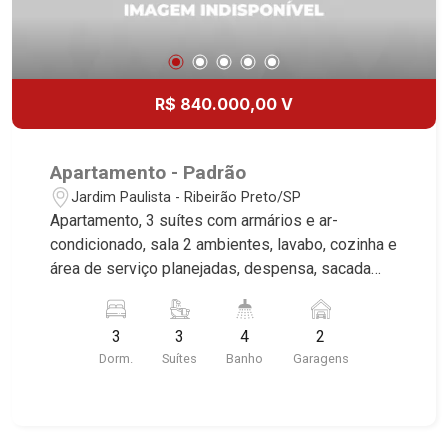
R$ 840.000,00 V
Apartamento - Padrão
Jardim Paulista - Ribeirão Preto/SP
Apartamento, 3 suítes com armários e ar-
condicionado, sala 2 ambientes, lavabo, cozinha e
área de serviço planejadas, despensa, sacada
gourmet com churrasqueira, 2 vagas, excelente
localização, próximo ao Cenourão. Martinelli
3
3
4
2
Imobiliária, referência no mercado imobiliário
Dorm.
Suítes
Banho
Garagens
desde 2000. Especialistas em Venda e Locação!
Avenida João Fiúsa, 1051 - Alto da Boa Vista
| Ribeirão Preto.