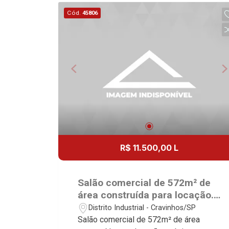
no mercado imobiliário desde 2000.
Cód.
45806
Especialistas em Venda, Locação e
Lançamentos! Avenida João Fiúsa,
1051 - Alto da Boa Vista
| Ribeirão Preto.
R$ 11.500,00 L
Salão comercial de 572m² de
área construída para locação.
Excelente localização, próximo
Distrito Industrial - Cravinhos/SP
ao Cravinhos Park Hotal -
Salão comercial de 572m² de área