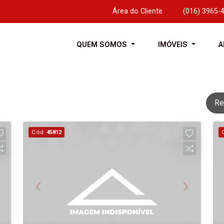
Área do Cliente
|
(016) 3965-
QUEM SOMOS
IMÓVEIS
A
Re
Cód.
45812