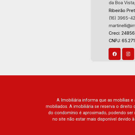
da Boa Vista
Ribeirão Pre
(16) 3965-4
martinelli@i
Creci: 2485
CNPJ: 65.271
A Imobiliária informa que as mobílias 
mobiliados. A imobiliária se reserva o direit
do condomínio é aproximado, podendo ser m
no site não estar mais disponível devido 