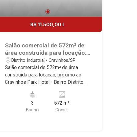
R$ 11.500,00 L
Salão comercial de 572m² de
área construída para locação.
Excelente localização, próximo
Distrito Industrial - Cravinhos/SP
ao Cravinhos Park Hotal -
Salão comercial de 572m² de área
Bairro Distrito Industrial,
construída para locação, próximo ao
Cravinhos/SP.
Cravinhos Park Hotal - Bairro Distrito
Industrial, Cravinhos/SP. Conheça as
características deste imóvel que a
3
572 m²
Martinelli Imobiliária selecionou para
Banho
Const.
você: - 572m² de área construída -
Amplo espaço - Recepção - W.C
masculino | feminino | adaptado - 2
docas Martinelli Imobiliária, referência