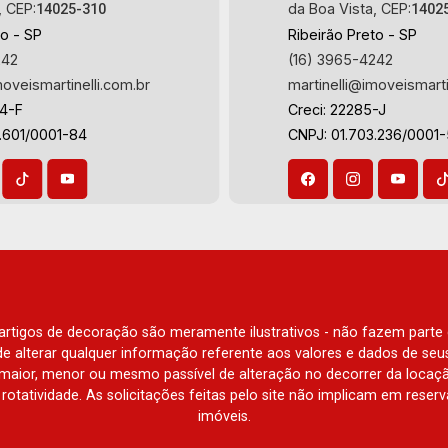
, CEP:
da Boa Vista, CEP:
14025-310
1402
to - SP
Ribeirão Preto - SP
242
(16) 3965-4242
moveismartinelli.com.br
martinelli@imoveismarti
64-F
Creci: 22285-J
.601/0001-84
CNPJ: 01.703.236/0001
e artigos de decoração são meramente ilustrativos - não fazem parte
o de alterar qualquer informação referente aos valores e dados de se
aior, menor ou mesmo passível de alteração no decorrer da locaç
à rotatividade. As solicitações feitas pelo site não implicam em rese
imóveis.