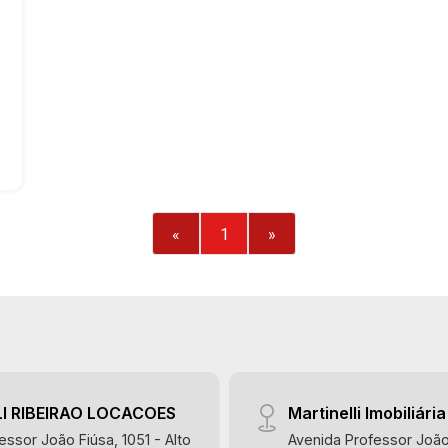
«
1
»
I RIBEIRAO LOCACOES
Martinelli Imobiliária
essor João Fiúsa, 1051 - Alto
Avenida Professor João 