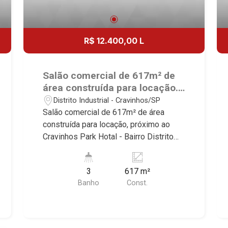
R$ 12.400,00 L
Salão comercial de 617m² de
área construída para locação.
Excelente localização, próximo
Distrito Industrial - Cravinhos/SP
ao Cravinhos Park Hotal -
Salão comercial de 617m² de área
Bairro Distrito Industrial,
construída para locação, próximo ao
Cravinhos/SP.
Cravinhos Park Hotal - Bairro Distrito
Industrial, Cravinhos/SP. Conheça as
características deste imóvel que a
3
617 m²
Martinelli Imobiliária selecionou para
Banho
Const.
você: - 617m² de área construída -
Amplo espaço - Recepção - W.C
masculino | feminino | adaptado - 2
docas Martinelli Imobiliária, referência