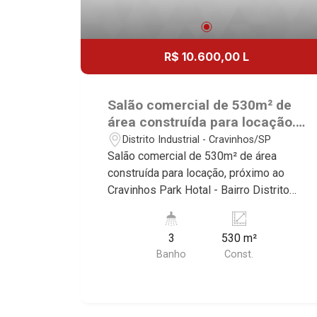
R$ 10.600,00 L
Salão comercial de 530m² de
área construída para locação.
Excelente localização, próximo
Distrito Industrial - Cravinhos/SP
ao Cravinhos Park Hotal -
Salão comercial de 530m² de área
Bairro Distrito Industrial,
construída para locação, próximo ao
Cravinhos/SP.
Cravinhos Park Hotal - Bairro Distrito
Industrial, Cravinhos/SP. Conheça as
características deste imóvel que a
3
530 m²
Martinelli Imobiliária selecionou para
Banho
Const.
você: - 530m² de área construída -
Amplo espaço - Recepção - W.C
masculino | feminino | adaptado - 2
docas Martinelli Imobiliária, referência