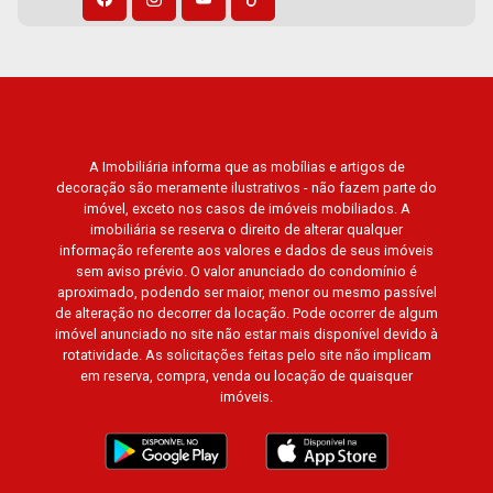
Jardim São Luiz, Centro, Jardim Flórida, Jardim
Centenário, Recreio das Acácias, Jardim Ana
Maria, San Marco, Vila Romana, Bosque dos
Juritis, Jardim dos Guaporés e Bella Città
Residencial e Industrial. Avenida João Fiúsa,
1051 - Alto da Boa Vista | Ribeirão Preto
A Imobiliária informa que as mobílias e artigos de
decoração são meramente ilustrativos - não fazem parte do
imóvel, exceto nos casos de imóveis mobiliados. A
imobiliária se reserva o direito de alterar qualquer
informação referente aos valores e dados de seus imóveis
sem aviso prévio. O valor anunciado do condomínio é
aproximado, podendo ser maior, menor ou mesmo passível
de alteração no decorrer da locação. Pode ocorrer de algum
imóvel anunciado no site não estar mais disponível devido à
rotatividade. As solicitações feitas pelo site não implicam
em reserva, compra, venda ou locação de quaisquer
imóveis.