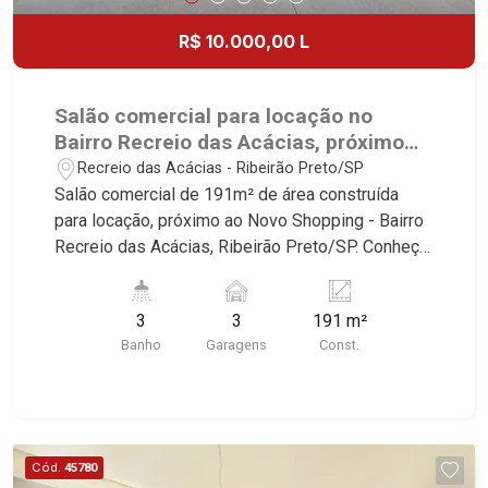
R$ 10.000,00 L
Salão comercial para locação no
Bairro Recreio das Acácias, próximo
ao Novo Shopping - Ribeirão Preto/SP.
Recreio das Acácias - Ribeirão Preto/SP
Salão comercial de 191m² de área construída
para locação, próximo ao Novo Shopping - Bairro
Recreio das Acácias, Ribeirão Preto/SP. Conheça
as características deste imóvel que a Martinelli
Imobiliária selecionou para você: - 191m² de área
3
3
191 m²
construída - Vitrine - 3 WCs masculino, feminino
Banho
Garagens
Const.
e adaptado - Copa - Área de serviço - 3 vagas
recuadas Martinelli Imobiliária, referência no
mercado imobiliário desde 2000. Especialistas
em Venda, Locação e Lançamentos! Avenida
João Fiúsa, 1051 - Alto da Boa Vista | Ribeirão
Cód.
45780
Preto.