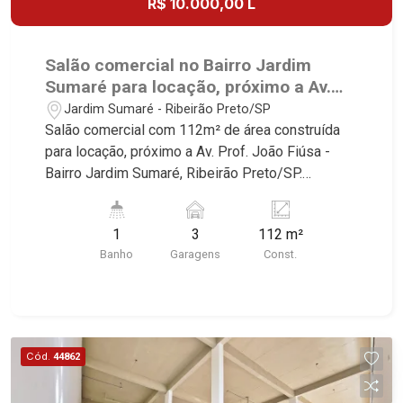
R$ 10.000,00 L
Salão comercial no Bairro Jardim
Sumaré para locação, próximo a Av.
Prof. João Fiúsa - Ribeirão Preto/SP.
Jardim Sumaré - Ribeirão Preto/SP
Salão comercial com 112m² de área construída
para locação, próximo a Av. Prof. João Fiúsa -
Bairro Jardim Sumaré, Ribeirão Preto/SP.
Conheça as características deste imóvel que a
Martinelli Imobiliária selecionou para você: -
1
3
112 m²
112m² de área construída - Amplo espaço - 1 WC
Banho
Garagens
Const.
- Copa - Pé direito de 7,5m² - 3 vagas recuadas
Martinelli Imobiliária, referência no mercado
imobiliário desde 2000. Especialistas em Venda,
Locação e Lançamentos! Avenida João Fiúsa,
1051 - Alto da Boa Vista | Ribeirão Preto.
Cód.
44862