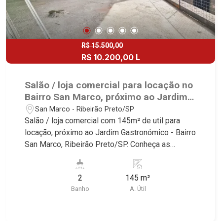
R$ 15.500,00
R$ 10.200,00 L
Salão / loja comercial para locação no
Bairro San Marco, próximo ao Jardim
Gastronómico - Ribeirão Preto/SP.
San Marco - Ribeirão Preto/SP
Salão / loja comercial com 145m² de util para
locação, próximo ao Jardim Gastronómico - Bairro
San Marco, Ribeirão Preto/SP. Conheça as
características deste imóvel que a Martinelli
Imobiliária selecionou para você: - 145m² de área
2
145 m²
útil - Salão - 2 WC - Elevador - Sistema de vallet -
Banho
A. Útil
Praça de uso comum - Estacionamento para 50
vagas de carro e 09 de motos - 29 vagas de
recuo na frente das lojas Martinelli Imobiliária -