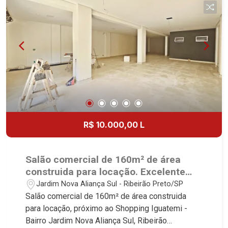
R$ 10.000,00 L
Salão comercial de 160m² de área
construida para locação. Excelente
localização, próximo ao Shopping
Jardim Nova Aliança Sul - Ribeirão Preto/SP
Iguatemi - Bairro Jardim Nova Aliança
Salão comercial de 160m² de área construida
Sul, Ribeirão Preto/SP.
para locação, próximo ao Shopping Iguatemi -
Bairro Jardim Nova Aliança Sul, Ribeirão