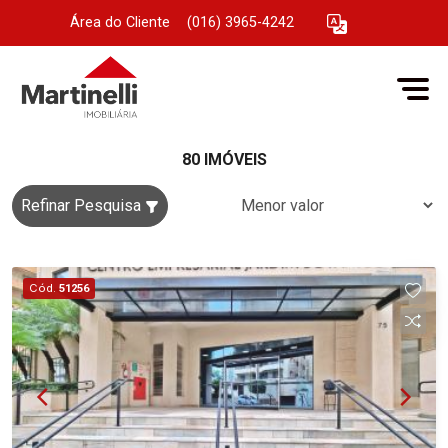
Área do Cliente
|
(016) 3965-4242
80 IMÓVEIS
Refinar Pesquisa
Cód.
51256