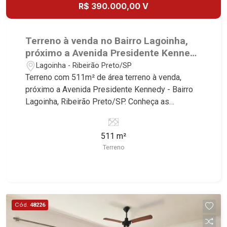
R$ 390.000,00 V
Terreno à venda no Bairro Lagoinha,
próximo a Avenida Presidente Kennedy
- Ribeirão Preto/SP.
Lagoinha - Ribeirão Preto/SP
Terreno com 511m² de área terreno à venda,
próximo a Avenida Presidente Kennedy - Bairro
Lagoinha, Ribeirão Preto/SP. Conheça as
características deste imóvel que a Martinelli
Imobiliária selecionou para você: - 511m² de área
511 m²
terreno - Plano - Murado Martinelli Imobiliária -
Terreno
excelência absoluta no mercado imobiliário de
Ribeirão Preto. Referência em imóveis de alto
padrão, somos especialistas na venda e locação
de casas e terrenos residenciais e comerciais
nos bairros mais desejados da Zona Sul,
Cód.
48226
reconhecidos por sua segurança, infraestrutura e
qualidade de vida incomparável. Atuamos nos