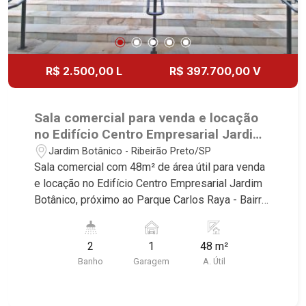
R$ 2.500,00 L
R$ 397.700,00 V
Sala comercial para venda e locação
no Edifício Centro Empresarial Jardim
Botânico, próximo ao Parque Carlos
Jardim Botânico - Ribeirão Preto/SP
Raya - Ribeirão Preto/SP.
Sala comercial com 48m² de área útil para venda
e locação no Edifício Centro Empresarial Jardim
Botânico, próximo ao Parque Carlos Raya - Bairro
Jardim Botânico, Ribeirão Preto/SP. Conheça as
características deste imóvel que a Martinelli
2
1
48 m²
Imobiliária selecionou para você: - 48m² de área
Banho
Garagem
A. Útil
útil - 2 WCs masculino e feminino - Copa - 1 vaga
Martinelli Imobiliária - excelência absoluta no
mercado imobiliário de Ribeirão Preto.