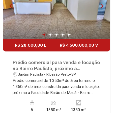
R$ 28.000,00 L
R$ 4.500.000,00 V
Prédio comercial para venda e locação
no Bairro Paulista, próximo a
Faculdade Barão de Mauá - Ribeirão
Jardim Paulista - Ribeirão Preto/SP
Preto/SP.
Prédio comercial de 1.350m² de área terreno e
1.350m² de área construída para venda e locação,
próximo a Faculdade Barão de Mauá - Bairro
Paulista, Ribeirão Preto/SP. Conheça as
características deste imóvel que a Martinelli
6
1350 m²
1350 m²
Imobiliária selecionou para você: - 1.350m² de