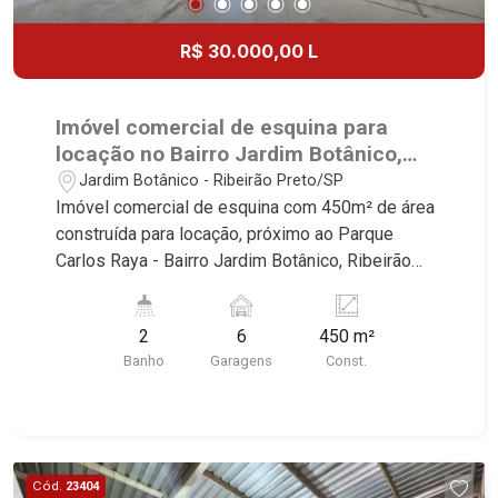
R$ 30.000,00 L
Imóvel comercial de esquina para
locação no Bairro Jardim Botânico,
próximo ao Parque Carlos Raya -
Jardim Botânico - Ribeirão Preto/SP
Ribeirão Preto/SP.
Imóvel comercial de esquina com 450m² de área
construída para locação, próximo ao Parque
Carlos Raya - Bairro Jardim Botânico, Ribeirão
Preto/SP. Conheça as características deste
imóvel que a Martinelli Imobiliária selecionou
2
6
450 m²
para você: - 450m² de área construída - Esquina -
Banho
Garagens
Const.
Recepção - Vitrine - 2 salas - WCs masculino e
feminino - Cozinha - Área de serviço - Corredor
lateral - Ar-condicionado - 6 vagas recuadas
Martinelli Imobiliária, referência no mercado
imobiliário desde 2000. Especialistas em Venda,
Cód.
23404