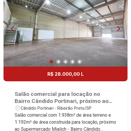
Locação e Lançamentos! Avenida João Fiúsa,
1051 - Alto da Boa Vista | Ribeirão Preto.
R$ 28.000,00 L
Salão comercial para locação no
Bairro Cândido Portinari, próximo ao
Supermercado Mialich - Ribeirão
Cândido Portinari - Ribeirão Preto/SP
Preto/SP.
Salão comercial com 1.938m² de área terreno e
1.192m² de área construida para locação, próximo
ao Supermercado Mialich - Bairro Cândido