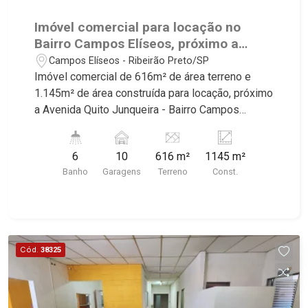
Imóvel comercial para locação no
Bairro Campos Elíseos, próximo a
Avenida Quito Junqueira - Ribeirão
Campos Elíseos - Ribeirão Preto/SP
Preto/SP.
Imóvel comercial de 616m² de área terreno e
1.145m² de área construída para locação, próximo
a Avenida Quito Junqueira - Bairro Campos
Elíseos, Ribeirão Preto/SP. Conheça as
características deste imóvel que a Martinelli
6
10
616 m²
1145 m²
Imobiliária selecionou para você: - 616m² de área
Banho
Garagens
Terreno
Const.
terreno e 1.145m² de área construída - Amplo
salão - Recepção - Escritório - WCs masculino e
feminino - 2 depósitos - Mezanino - Elevador
para 100kg de carga - 10 vagas Martinelli
Imobiliária, referência no mercado imobiliário
Cód.
38325
desde 2000. Especialistas em Venda, Locação e
Lançamentos! Avenida João Fiúsa, 1051 - Alto da
Boa Vista | Ribeirão Preto.