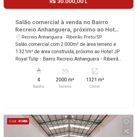
R$ 30.000,00 L
Salão comercial à venda no Bairro
Recreio Anhanguera, próximo ao Hotel
JP Royal Tulip - Ribeirão Preto/SP
Recreio Anhanguera - Ribeirão Preto/SP
Salão comercial com 2.000m² de área terreno e
1.321m² de área construída, próximo ao Hotel JP
Royal Tulip - Bairro Recreio Anhanguera - Ribeirão
Preto/SP. Conheça as características deste
imóvel que a Martinelli Imobiliária selecionou
4
2000 m²
1321 m²
para você: - 2.000m² de área terreno e 1.321m²
Banho
Terreno
Const.
de área construída sendo 1.090m² de área salão
e 230m² de escritório - Sala - W.C.
masculino/feminino - 2 vestiários - Cozinha -
Quintal - Mezanino - Portão basculante - Entrada
para caminhões - 4 docas - Pátios para manobras
Cód.
41484
- Carga e descarga Martinelli Imobiliária,
referência no mercado imobiliário desde 2000!