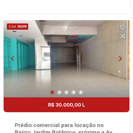
Esquina - Amplo espaço - 10 salas - Cozinha - 8
WCs - Mezanino - Copa - Depósito - Área de
serviço - Entrada lateral - Ideal para imóveis de
grande porte Martinelli Imobiliária, referência no
Cód.
35309
mercado imobiliário desde 2000. Especialistas
em Venda, Locação e Lançamentos! Avenida
João Fiúsa, 1051 - Alto da Boa Vista | Ribeirão
Preto.
R$ 30.000,00 L
Prédio comercial para locação no
Bairro Jardim Botânico, próximo a Av.