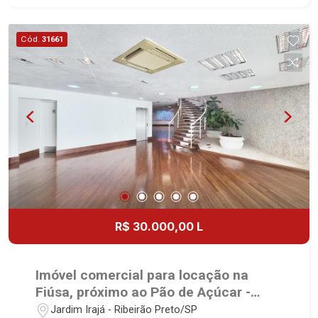
desde 2000. Especialistas em Venda, Locação e
Lançamentos! Avenida João Fiúsa, 1051 - Alto da
Cód.
31661
Boa Vista | Ribeirão Preto.
R$ 30.000,00 L
Imóvel comercial para locação na
Fiúsa, próximo ao Pão de Açúcar -
Ribeirão Preto/SP.
Jardim Irajá - Ribeirão Preto/SP