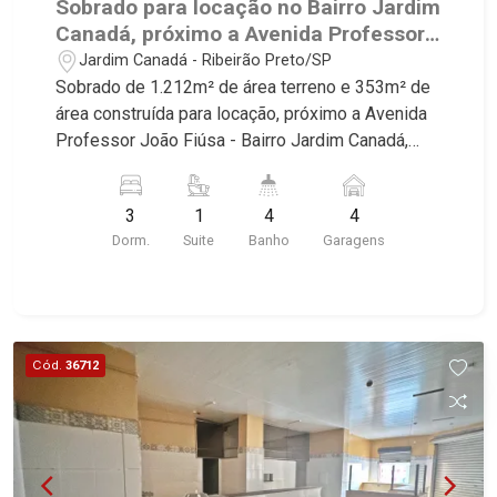
Sobrado para locação no Bairro Jardim
Canadá, próximo a Avenida Professor
João Fiúsa - Ribeirão Preto/SP.
Jardim Canadá - Ribeirão Preto/SP
Sobrado de 1.212m² de área terreno e 353m² de
área construída para locação, próximo a Avenida
Professor João Fiúsa - Bairro Jardim Canadá,
Ribeirão Preto/SP. Conheça as características
deste imóvel que a Martinelli Imobiliária
3
1
4
4
selecionou para você: - 1.212m² de área terreno e
Dorm.
Suite
Banho
Garagens
353m² de área construída - 3 dormitórios com
armários sendo 1 suíte com closet e hidro - Sala
3 ambientes - Lavabo - Cozinha planejada -
Despensa - Área de serviço - Dependência de
empregada - Quintal - Corredor lateral - Jardim -
Cód.
36712
4 vagas Martinelli Imobiliária, referência no
mercado imobiliário desde 2000. Especialistas
em Venda, Locação e Lançamentos! Avenida
João Fiúsa, 1051 - Alto da Boa Vista | Ribeirão
Preto.