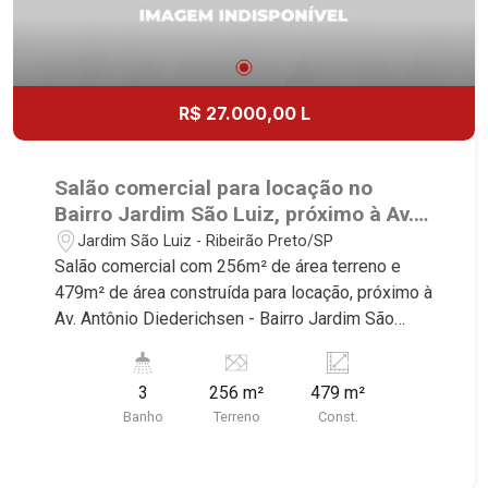
R$ 27.000,00 L
Salão comercial para locação no
Bairro Jardim São Luiz, próximo à Av.
Antônio Diederichsen - Ribeirão
Jardim São Luiz - Ribeirão Preto/SP
Preto/SP.
Salão comercial com 256m² de área terreno e
479m² de área construída para locação, próximo à
Av. Antônio Diederichsen - Bairro Jardim São
Luiz, Ribeirão Preto/SP. Conheça as
características deste imóvel que a Martinelli
3
256 m²
479 m²
Imobiliária selecionou para você: - 256m² de área
Banho
Terreno
Const.
terreno e 479m² de área construída - Vitrine - 2
salas - W.C. masculino e feminino - W.C. adaptado
- 2 cozinhas - Alarme / Cerca elétrica - Câmeras