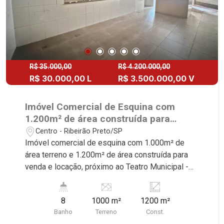
R$ 35.000,00
R$ 4.200.000,00
R$ 30.000,00 L
R$ 3.500.000,00 V
Imóvel Comercial de Esquina com
1.200m² de área construída para
venda e locação, próximo ao Teatro
Centro - Ribeirão Preto/SP
Municipal - Ribeirão Preto/SP.
Imóvel comercial de esquina com 1.000m² de
área terreno e 1.200m² de área construída para
venda e locação, próximo ao Teatro Municipal -
Bairro Centro, Ribeirão Preto/SP. Conheça as
características deste imóvel que a Martinelli
8
1000 m²
1200 m²
Imobiliária selecionou para você: - 1.000m² de
Banho
Terreno
Const.
área terreno e 1.200m² de área construída -