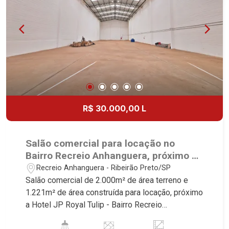
Avenida João Fiúsa, 1051 - Alto da Boa Vista |
Ribeirão Preto.
R$ 30.000,00 L
Salão comercial para locação no
Bairro Recreio Anhanguera, próximo a
Hotel JP Royal Tulip - Ribeirão
Recreio Anhanguera - Ribeirão Preto/SP
Preto/SP.
Salão comercial de 2.000m² de área terreno e
1.221m² de área construída para locação, próximo
a Hotel JP Royal Tulip - Bairro Recreio
Anhanguera, Ribeirão Preto/SP. Conheça as