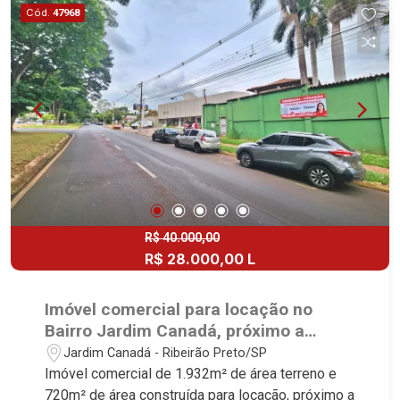
João Fiúsa, 1051 - Alto da Boa Vista | Ribeirão
Cód.
47968
Preto.
R$ 40.000,00
R$ 28.000,00 L
Imóvel comercial para locação no
Bairro Jardim Canadá, próximo a
Avenida Presidente Vargas - Ribeirão
Jardim Canadá - Ribeirão Preto/SP
Preto/SP.
Imóvel comercial de 1.932m² de área terreno e
720m² de área construída para locação, próximo a