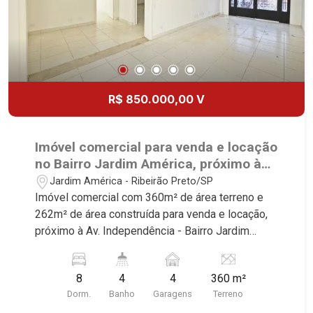
R$ 850.000,00 V
Imóvel comercial para venda e locação
no Bairro Jardim América, próximo à
Av. Independência - Ribeirão Preto/SP.
Jardim América - Ribeirão Preto/SP
Imóvel comercial com 360m² de área terreno e
262m² de área construída para venda e locação,
próximo à Av. Independência - Bairro Jardim
América, Ribeirão Preto/SP. Conheça as
características deste imóvel que a Martinelli
8
4
4
360 m²
Imobiliária selecionou para você: - 360m² de área
Dorm.
Banho
Garagens
Terreno
terreno e 262m² de área construída - 8 salas -