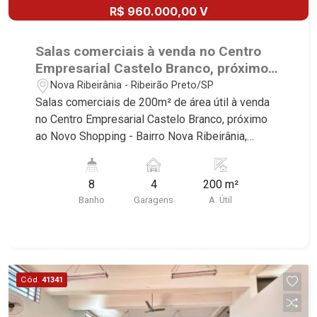
R$ 960.000,00 V
Salas comerciais à venda no Centro
Empresarial Castelo Branco, próximo
ao Novo Shopping - Ribeirão Preto/SP.
Nova Ribeirânia - Ribeirão Preto/SP
Salas comerciais de 200m² de área útil à venda
no Centro Empresarial Castelo Branco, próximo
ao Novo Shopping - Bairro Nova Ribeirânia,
Ribeirão Preto/SP. Conheça as características
deste imóvel que a Martinelli Imobiliária
8
4
200 m²
selecionou para você: - 200m² de área útil - 8
Banho
Garagens
A. Útil
W.Cs - 4 copas - Sacadas - 4 vagas Martinelli
Imobiliária, referência no mercado imobiliário
desde 2000! Avenida João Fiúsa, 1051 - Alto da
Boa Vista | Ribeirão Preto.
Cód.
41341