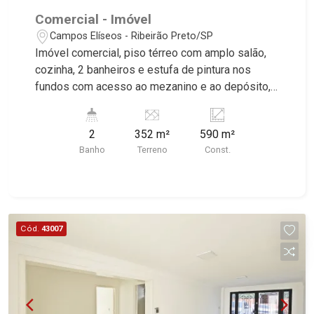
Comercial - Imóvel
Campos Elíseos - Ribeirão Preto/SP
Imóvel comercial, piso térreo com amplo salão,
cozinha, 2 banheiros e estufa de pintura nos
fundos com acesso ao mezanino e ao depósito,
parte superior com recepção, 3 salas de
atendimento, cozinha, banheiro, solário + 1
2
352 m²
590 m²
depósito, excelente localização, próximo a Av.
Banho
Terreno
Const.
Saudade. Martinelli Imobiliária, referência no
mercado imobiliário desde 2000. Especialistas
em Venda e Locação! Avenida João Fiúsa, 1051 -
Alto da Boa Vista | Ribeirão Preto.
Cód.
43007