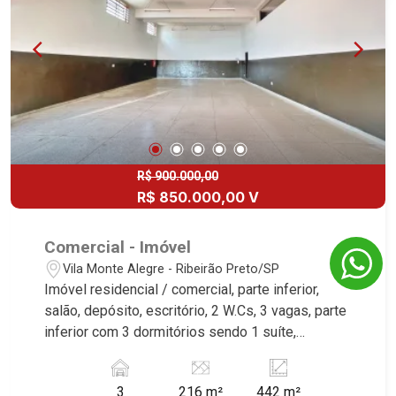
R$ 900.000,00
R$ 850.000,00 V
Comercial - Imóvel
Vila Monte Alegre - Ribeirão Preto/SP
Imóvel residencial / comercial, parte inferior,
salão, depósito, escritório, 2 W.Cs, 3 vagas, parte
inferior com 3 dormitórios sendo 1 suíte,
banheiro social, sala 2 ambientes, sacada,
cozinha com armários, área de serviço, excelente
3
216 m²
442 m²
localização, próximo a Rua Marquês da Cruz.