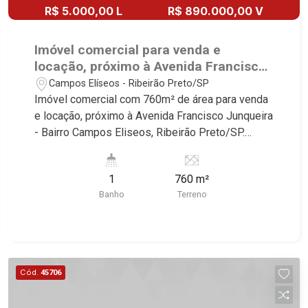
R$ 5.000,00 L
R$ 890.000,00 V
Imóvel comercial para venda e
locação, próximo à Avenida Francisco
Junqueira - Ribeirão Preto/SP.
Campos Elíseos - Ribeirão Preto/SP
Imóvel comercial com 760m² de área para venda
e locação, próximo à Avenida Francisco Junqueira
- Bairro Campos Eliseos, Ribeirão Preto/SP.
Conheça as características deste imóvel que a
Martinelli Imobiliária selecionou para você: -
1
760 m²
760m² de área terreno - Esquina - W.C - Cozinha -
Banho
Terreno
Sala - Ideal para estacionamento Martinelli
Imobiliária, referência no mercado imobiliário
desde 2000. Especialistas em Venda, Locação e
Lançamentos! Avenida João Fiúsa, 1051 - Alto da
Boa Vista | Ribeirão Preto.
Cód.
45706