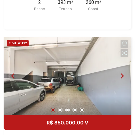
2
393 m²
260 m²
imobiliário desde 2000. Especialistas em Venda
Banho
Terreno
Const.
e Locação! Avenida João Fiúsa, 1051 - Alto da
Boa Vista | Ribeirão Preto.
Cód.
43112
R$ 850.000,00 V