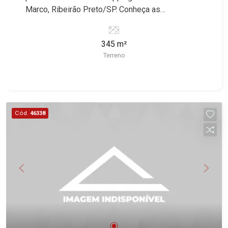
Marco, Ribeirão Preto/SP. Conheça as
características deste imóvel que a Martinelli
Imobiliária selecionou para você: - 345m² de área
345 m²
terreno - Plano - Ideal para empresas de grande
Terreno
porte Martinelli Imobiliária, referência no mercado
imobiliário desde 2000! Avenida João Fiúsa,
1051 - Alto da Boa Vista | Ribeirão Preto.
Cód.
46338