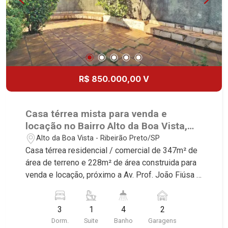
R$ 850.000,00 V
Casa térrea mista para venda e
locação no Bairro Alto da Boa Vista,
próximo a Av. Prof. João Fiúsa -
Alto da Boa Vista - Ribeirão Preto/SP
Ribeirão Preto/SP.
Casa térrea residencial / comercial de 347m² de
área de terreno e 228m² de área construida para
venda e locação, próximo a Av. Prof. João Fiúsa -
Bairro Alto da Boa Vista, Ribeirão Preto/SP.
Conheça as características deste imóvel que a
3
1
4
2
Martinelli Imobiliária selecionou para você: -
Dorm.
Suite
Banho
Garagens
347m² de área de terreno e 228m² de área