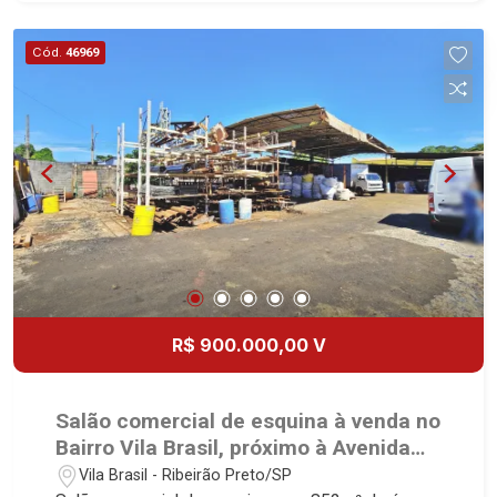
caminhões - Telha sanduiche - Piso usinado com
fibra - 2 vagas Martinelli Imobiliária, referência no
Cód.
46969
mercado imobiliário desde 2000! Avenida João
Fiúsa, 1051 - Alto da Boa Vista | Ribeirão Preto.
R$ 900.000,00 V
Salão comercial de esquina à venda no
Bairro Vila Brasil, próximo à Avenida
Mal. Costa e Silva - Ribeirão Preto/SP.
Vila Brasil - Ribeirão Preto/SP