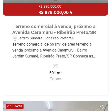
R$ 890.000,00
R$ 879.000,00 V
Terreno comercial à venda, próximo a
Avenida Caramuru - Ribeirão Preto/SP.
Jardim Sumaré - Ribeirão Preto/SP
Terreno comercial de 591m² de área terreno a
venda, próximo a Avenida Caramuru - Bairro
Jardim Sumaré, Ribeirão Preto/SP. Conheça as
características deste imóvel que a Martinelli
Imobiliária selecionou para você: - 591m² de área
591 m²
terreno - Leve declive Martinelli Imobiliária,
Terreno
referência no mercado imobiliário desde 2000.
Especialistas em Venda, Locação e
Lançamentos! Avenida João Fiúsa, 1051 - Alto da
Boa Vista | Ribeirão Preto.
Cód.
46057