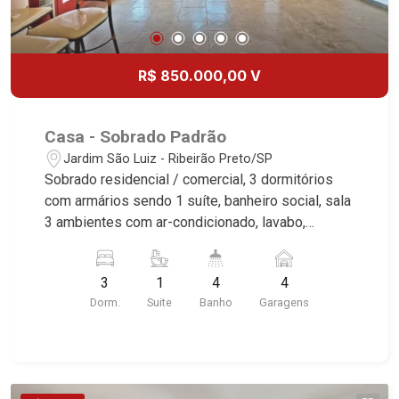
R$ 850.000,00 V
Casa - Sobrado Padrão
Jardim São Luiz - Ribeirão Preto/SP
Sobrado residencial / comercial, 3 dormitórios
com armários sendo 1 suíte, banheiro social, sala
3 ambientes com ar-condicionado, lavabo,
cozinha planejada, área de serviço, banheiro de
serviço, lazer com churrasqueira e piscina, sauna,
3
1
4
4
vestiário, quintal, corredor lateral, jardim, alarme, 4
Dorm.
Suite
Banho
Garagens
vagas sendo 2 cobertas, excelente localização,
próximo a Av. Portugal. Martinelli Imobiliária,
referência no mercado imobiliário desde 2000.
Especialistas em Venda e Locação! Avenida
João Fiúsa, 1051 - Alto da Boa Vista | Ribeirão