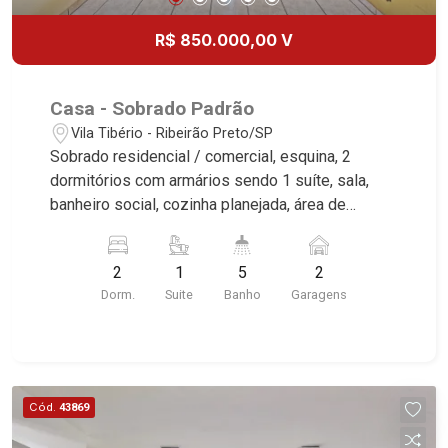
R$ 850.000,00 V
Casa - Sobrado Padrão
Vila Tibério - Ribeirão Preto/SP
Sobrado residencial / comercial, esquina, 2
dormitórios com armários sendo 1 suíte, sala,
banheiro social, cozinha planejada, área de
serviço, dependência de empregada, sacada,
salão, 2 WCs masculino e feminino, cozinha,
2
1
5
2
almoxarifado, 2 vagas cobertas, excelente
Dorm.
Suite
Banho
Garagens
localização, próximo a Drogaria Café. Martinelli
Imobiliária, referência no mercado imobiliário
desde 2000. Especialistas em Venda e Locação!
Avenida João Fiúsa, 1051 - Alto da Boa Vista |
Ribeirão Preto.
Cód.
43869