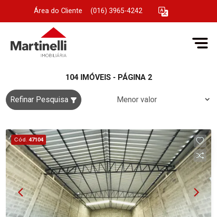
Área do Cliente
|
(016) 3965-4242
104 IMÓVEIS - PÁGINA 2
Refinar Pesquisa
Cód.
47104