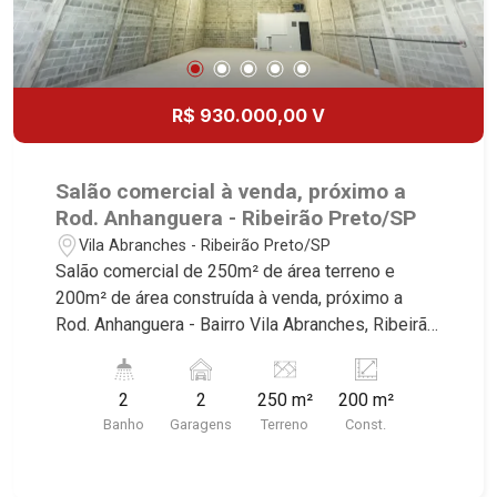
R$ 930.000,00 V
Salão comercial à venda, próximo a
Rod. Anhanguera - Ribeirão Preto/SP
Vila Abranches - Ribeirão Preto/SP
Salão comercial de 250m² de área terreno e
200m² de área construída à venda, próximo a
Rod. Anhanguera - Bairro Vila Abranches, Ribeirão
Preto/SP. Conheça as características deste
imóvel que a Martinelli Imobiliária selecionou
2
2
250 m²
200 m²
para você: - 250m² de área terreno e 200m² de
Banho
Garagens
Terreno
Const.
área construída - W.C. masculino | feminino -
Copa e cozinha - Escritório - Pé direito alto 6m² -
Iluminação - Portão Basculante - Entrada para