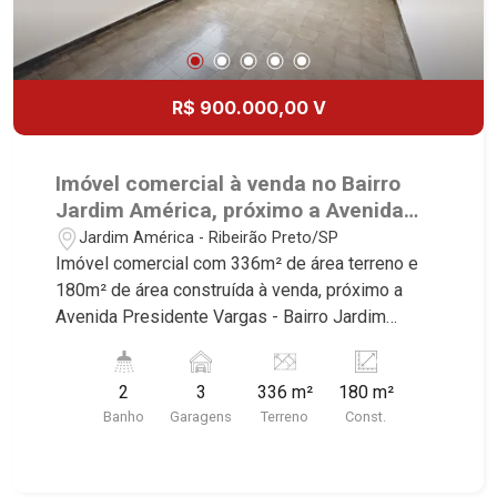
R$ 900.000,00 V
Imóvel comercial à venda no Bairro
Jardim América, próximo a Avenida
Presidente Vargas - Ribeirão Preto/SP.
Jardim América - Ribeirão Preto/SP
Imóvel comercial com 336m² de área terreno e
180m² de área construída à venda, próximo a
Avenida Presidente Vargas - Bairro Jardim
América, Ribeirão Preto/SP. Conheça as
características deste imóvel que a Martinelli
2
3
336 m²
180 m²
Imobiliária selecionou para você: - 301m² de área
Banho
Garagens
Terreno
Const.
terreno e 195m² de área construída - Recepção -
6 salas sendo 1 com WC - WC social - Quintal -
Lavanderia - 3 vagas Martinelli Imobiliária,