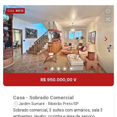
referência no mercado imobiliário desde 2000.
Especialistas em Venda, Locação e
Cód.
44113
Lançamentos! Avenida João Fiúsa, 1051 - Alto da
Boa Vista | Ribeirão Preto.
R$ 950.000,00 V
Casa - Sobrado Comercial
Jardim Sumaré - Ribeirão Preto/SP
Sobrado comercial, 3 suítes com armários, sala 3
ambientes, lavabo, cozinha e área de serviço