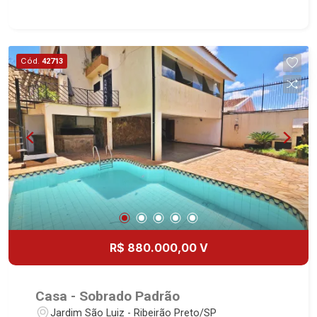
Escritório - Copa - Cozinha - Área de serviço - 5
W.C - Dependência de empregada - Edícula -
Quintal - Corredor lateral - 4 vagas Martinelli
Imobiliária - excelência absoluta no mercado
Cód.
42713
imobiliário de Ribeirão Preto. Referência em
imóveis de alto padrão, somos especialistas na
venda e locação de casas e terrenos residenciais
e comerciais nos bairros mais desejados da
Zona Sul, reconhecidos por sua segurança,
infraestrutura e qualidade de vida incomparável.
Atuamos nos bairros de maior prestígio da
região, como: Alto da Boa Vista, Jardim Botânico,
Jardim Olhos D`Água, Vila do Golfe, City Ribeirão,
Jardim Canadá, Guaporé, Ilhas do Sul, Jardim
Nova Aliança, Boulevard, Higienópolis, Sumaré,
R$ 880.000,00 V
Jardim América, Alto do Ipê, Jardim Irajá, Royal
Park, Jardim Califórnia, Quinta da Primavera,
Bonfim Paulista, Vila Seixas, Jardim Paulista,
Casa - Sobrado Padrão
Jardim Paulistano, Lagoinha, Ribeirânia, Nova
Jardim São Luiz - Ribeirão Preto/SP