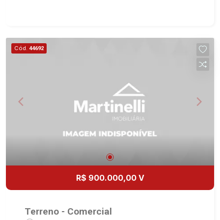
construida - 3 dormitórios com armários sendo 1
suíte master com closet - Banheiro social - Sala
2 ambientes - Lavabo - Copa - Cozinha planejada
- Despensa - Área de serviço - Quintal - Corredor
Cód.
44692
lateral - Jardim - Alarme - Cerca elétrica -
Iluminação - 2 vagas cobertas Martinelli
Imobiliária, referência no mercado imobiliário
desde 2000. Especialistas em Venda, Locação e
Lançamentos! Avenida João Fiúsa, 1051 - Alto da
Boa Vista | Ribeirão Preto.
R$ 900.000,00 V
Terreno - Comercial