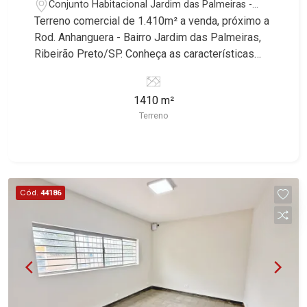
Conjunto Habitacional Jardim das Palmeiras -
Ribeirão Preto/SP
Terreno comercial de 1.410m² a venda, próximo a
Rod. Anhanguera - Bairro Jardim das Palmeiras,
Ribeirão Preto/SP. Conheça as características
deste imóvel que a Martinelli Imobiliária
selecionou para você: - 1.410m² de área de
1410 m²
terreno - Esquina - Irregular Martinelli Imobiliária,
Terreno
referência no mercado imobiliário desde 2000.
Especialistas em Venda, Locação e
Lançamentos! Avenida João Fiúsa, 1051 - Alto da
Boa Vista | Ribeirão Preto.
Cód.
44186