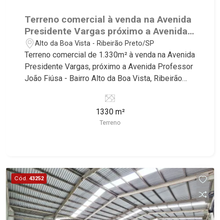
Terreno comercial à venda na Avenida
Presidente Vargas próximo a Avenida
Professor João Fiúsa, Bairro Alto da
Alto da Boa Vista - Ribeirão Preto/SP
Boa Vista- Ribeirão Preto/SP.
Terreno comercial de 1.330m² à venda na Avenida
Presidente Vargas, próximo a Avenida Professor
João Fiúsa - Bairro Alto da Boa Vista, Ribeirão
Preto/SP. Conheça as características deste
imóvel que a Martinelli Imobiliária selecionou
1330 m²
para você: - 1.330m² de área de terreno - Plano -
Terreno
Face sombra - Amplo espaço - Ideal para
empresas de grande porte Martinelli Imobiliária,
referência no mercado imobiliário desde 2000.
Especialistas em Venda, Locação e
Lançamentos! Avenida João Fiúsa, 1051 - Alto da
Cód.
43252
Boa Vista | Ribeirão Preto.