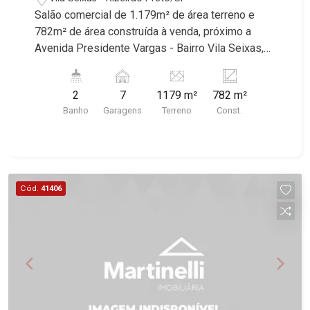
Salão comercial de 1.179m² de área terreno e
782m² de área construída à venda, próximo a
Avenida Presidente Vargas - Bairro Vila Seixas,
Ribeirão Preto/SP. Conheça as características
deste imóvel que a Martinelli Imobiliária
2
7
1179 m²
782 m²
selecionou para você: - 1.179m² de área terreno e
Banho
Garagens
Terreno
Const.
782m² de área construída - Esquina - Amplo
salão - Vitrine - Sala - Escritório - Cozinha - 2
WCs - 7 vagas Martinelli Imobiliária, referência no
mercado imobiliário desde 2000! Avenida João
Fiúsa, 1051 - Alto da Boa Vista | Ribeirão Preto.
Cód.
41406