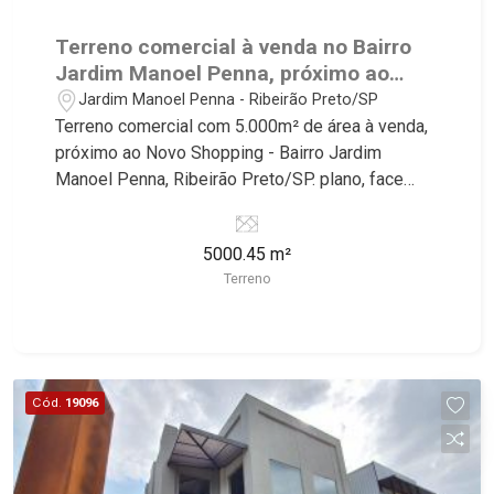
Terreno comercial à venda no Bairro
Jardim Manoel Penna, próximo ao
Novo Shopping - Ribeirão Preto/SP.
Jardim Manoel Penna - Ribeirão Preto/SP
Terreno comercial com 5.000m² de área à venda,
próximo ao Novo Shopping - Bairro Jardim
Manoel Penna, Ribeirão Preto/SP. plano, face
sombra, ideal para empresas de grande porte
Conheça as características deste imóvel que a
5000.45 m²
Martinelli Imobiliária selecionou para você: -
Terreno
5.000m² de área terreno - Plano - Face sombra -
Ideal para empresas de grande porte Martinelli
Imobiliária - excelência absoluta no mercado
imobiliário de Ribeirão Preto. Referência em
imóveis de alto padrão, somos especialistas na
Cód.
19096
venda e locação de casas e terrenos residenciais
e comerciais nos bairros mais desejados da
Zona Sul, reconhecidos por sua segurança,