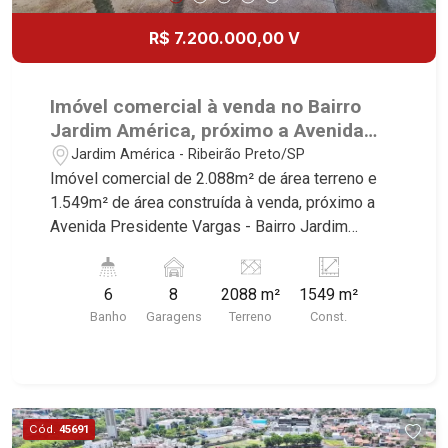
R$ 7.200.000,00 V
Imóvel comercial à venda no Bairro
Jardim América, próximo a Avenida
Presidente Vargas - Ribeirão Preto/SP.
Jardim América - Ribeirão Preto/SP
Imóvel comercial de 2.088m² de área terreno e
1.549m² de área construída à venda, próximo a
Avenida Presidente Vargas - Bairro Jardim
América, Ribeirão Preto/SP. Conheça as
características deste imóvel que a Martinelli
6
8
2088 m²
1549 m²
Imobiliária selecionou para você: - 2.088m² de
Banho
Garagens
Terreno
Const.
área terreno e 1.549m² de área construída - 17
salas - Salão - 6 WCs masculino e feminino -
Cozinha - Adega - Piscina - Quintal - Corredor
lateral - Jardim - Elevador - Guarita -
Estacionamento interno com 8 vagas Martinelli
Cód.
45691
Imobiliária, referência no mercado imobiliário