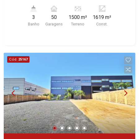
rampa de acesso, 50 vagas sendo 40 no subsolo,
excelente localização, próximo ao Burger King.
3
50
1500 m²
1619 m²
Banho
Garagens
Terreno
Const.
Cód.
25167