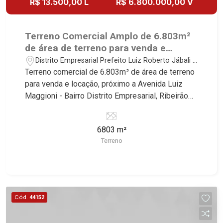
R$ 13.500,00 L
R$ 6.800.000,00 V
Terreno Comercial Amplo de 6.803m²
de área de terreno para venda e
locação - Bairro Distrito Empresarial,
Distrito Empresarial Prefeito Luiz Roberto Jábali -
Ribeirão Preto/SP.
Ribeirão Preto/SP
Terreno comercial de 6.803m² de área de terreno
para venda e locação, próximo a Avenida Luiz
Maggioni - Bairro Distrito Empresarial, Ribeirão
Preto/SP. Conheça as características deste
imóvel que a Martinelli Imobiliária selecionou
6803 m²
para você: - 6.803m² de área de terreno - Esquina
Terreno
- Declive - Ideal para empresas de grande porte
Martinelli Imobiliária, referência no mercado
imobiliário desde 2000. Especialistas em Venda,
Locação e Lançamentos! Avenida João Fiúsa,
1051 - Alto da Boa Vista | Ribeirão Preto.
Cód.
44152