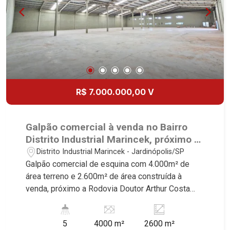
R$ 7.000.000,00 V
Galpão comercial à venda no Bairro
Distrito Industrial Marincek, próximo a
Rodovia Doutor Arthur Costa Curta -
Distrito Industrial Marincek - Jardinópolis/SP
Ribeirão Preto/SP.
Galpão comercial de esquina com 4.000m² de
área terreno e 2.600m² de área construída à
venda, próximo a Rodovia Doutor Arthur Costa
Curta - Bairro Distrito Industrial Marincek,
Ribeirão Preto/SP. Conheça as características
5
4000 m²
2600 m²
deste imóvel que a Martinelli Imobiliária