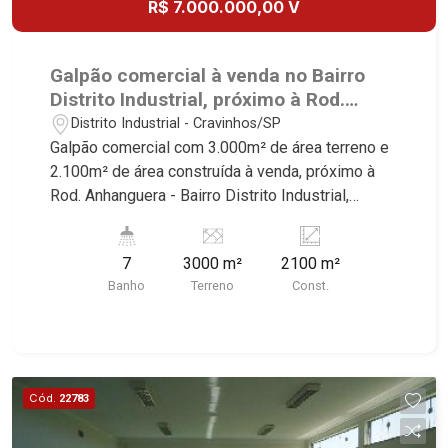
R$ 7.000.000,00 V
Galpão comercial à venda no Bairro
Distrito Industrial, próximo à Rod.
Anhanguera - Ribeirão Preto/SP.
Distrito Industrial - Cravinhos/SP
Galpão comercial com 3.000m² de área terreno e
2.100m² de área construída à venda, próximo à
Rod. Anhanguera - Bairro Distrito Industrial,
Ribeirão Preto/SP. Conheça as características
deste imóvel que a Martinelli Imobiliária
7
3000 m²
2100 m²
selecionou para você: - 3.000m² de área terreno e
Banho
Terreno
Const.
2.100m² de área construída - Salão 1560m² -
Escritório 540m² - 3 copas - 6 W.Cs - Vestiário -
Corredor lateral de 6m para sider - Piso
capacidade 3 toneladas - Estrutura para
instalação Ponte Rolante capacidade 25Ton A/T
Cód.
22783
3000 A/C 2100 Martinelli Imobiliária - excelência
absoluta no mercado imobiliário de Ribeirão