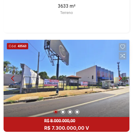
características deste imóvel que a Martinelli
3633 m²
Imobiliária selecionou para você: - 3.633m² de
Terreno
área terreno - Misto - Plano - Irregular Martinelli
Imobiliária, referência no mercado imobiliário
desde 2000. Especialistas em Venda, Locação e
Lançamentos! Avenida João Fiúsa, 1051 - Alto da
Boa Vista | Ribeirão Preto.
Cód.
43563
R$ 8.000.000,00
R$ 7.300.000,00 V