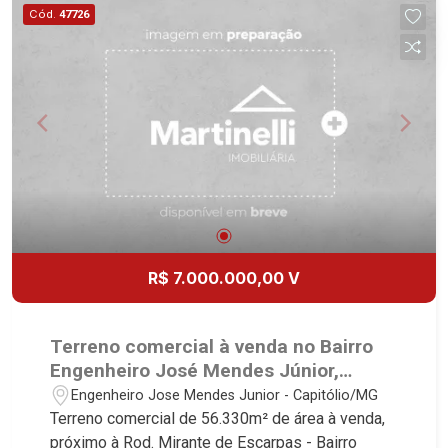
Cód.
47726
Residencial e Industrial. Avenida João Fiúsa,
1051 - Alto da Boa Vista | Ribeirão Preto
R$ 7.000.000,00 V
Terreno comercial à venda no Bairro
Engenheiro José Mendes Júnior,
próximo à Rod. Mirante de Escarpas -
Engenheiro Jose Mendes Junior - Capitólio/MG
Capitólio/MG.
Terreno comercial de 56.330m² de área à venda,
próximo à Rod. Mirante de Escarpas - Bairro