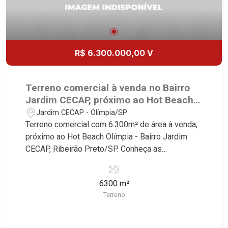
R$ 6.300.000,00 V
Terreno comercial à venda no Bairro
Jardim CECAP, próximo ao Hot Beach
Olímpia - Ribeirão Preto/SP.
Jardim CECAP - Olímpia/SP
Terreno comercial com 6.300m² de área à venda,
próximo ao Hot Beach Olímpia - Bairro Jardim
CECAP, Ribeirão Preto/SP. Conheça as
características deste imóvel que a Martinelli
Imobiliária selecionou para você: - 6.300m² de
6300 m²
área terreno - Plano - Irregular - 10 terrenos
Terreno
Martinelli Imobiliária - excelência absoluta no
mercado imobiliário de Ribeirão Preto.
Referência em imóveis de alto padrão, somos