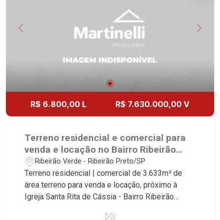
R$ 6.800,00 L
R$ 7.630.000,00 V
Terreno residencial e comercial para
venda e locação no Bairro Ribeirão
Verde, próximo à Igreja Santa Rita de
Ribeirão Verde - Ribeirão Preto/SP
Cássia - Ribeirão Preto/SP.
Terreno residencial | comercial de 3.633m² de
área terreno para venda e locação, próximo à
Igreja Santa Rita de Cássia - Bairro Ribeirão
Verde, Ribeirão Preto/SP. Conheça as