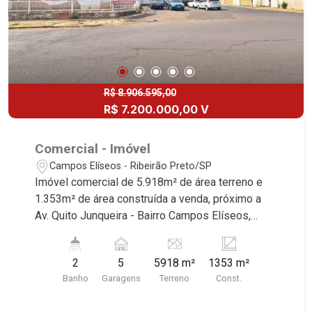
R$ 8.906.595,00
R$ 7.200.000,00 V
Comercial - Imóvel
Campos Elíseos - Ribeirão Preto/SP
Imóvel comercial de 5.918m² de área terreno e
1.353m² de área construída a venda, próximo a
Av. Quito Junqueira - Bairro Campos Elíseos,
Ribeirão Preto/SP. Conheça as características
deste imóvel que a Martinelli Imobiliária
2
5
5918 m²
1353 m²
selecionou para você: - 5.918m² de área terreno e
Banho
Garagens
Terreno
Const.
1.353m² de área construída - Esquina - Amplo
espaço - WCs masculino e feminino - Vestiário -