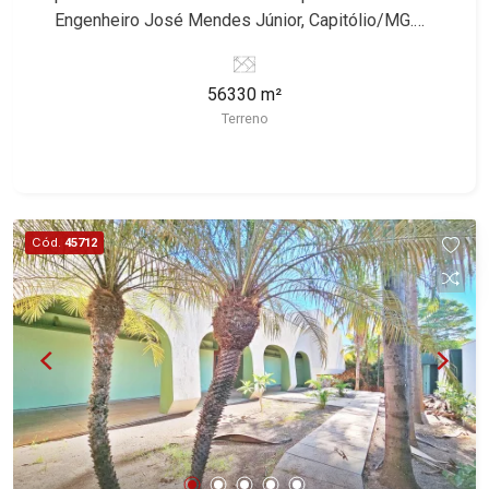
Engenheiro José Mendes Júnior, Capitólio/MG.
Conheça as características deste imóvel que a
Martinelli Imobiliária selecionou para você: -
56330 m²
56.330m² de área terreno - Aclive - Vista
Terreno
maravilhosa Martinelli Imobiliária, referência no
mercado imobiliário desde 2000! Avenida João
Fiúsa, 1051 - Alto da Boa Vista | Ribeirão Preto.
Cód.
45712