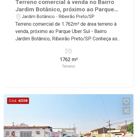
Terreno comercial à venda no Bairro
Jardim Botânico, próximo ao Parque
Uber Sul - Ribeirão Preto/SP.
Jardim Botânico - Ribeirão Preto/SP
Terreno comercial de 1.762m² de área terreno à
venda, próximo ao Parque Uber Sul - Bairro
Jardim Botânico, Ribeirão Preto/SP. Conheça as
características deste imóvel que a Martinelli
Imobiliária selecionou para você: - 1.762m² de
1762 m²
área terreno - Esquina - Plano - Excelente
Terreno
localização - Ideal para prédios e lojas
comerciais Martinelli Imobiliária, referência no
mercado imobiliário desde 2000! Avenida João
Fiúsa, 1051 - Alto da Boa Vista | Ribeirão Preto.
Cód.
42338