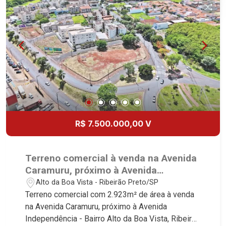
desde 2000. Especialistas em Venda, Locação e
Lançamentos! Avenida João Fiúsa, 1051 - Alto da
Boa Vista | Ribeirão Preto.
R$ 7.500.000,00 V
Terreno comercial à venda na Avenida
Caramuru, próximo à Avenida
Independência - Ribeirão Preto/SP.
Alto da Boa Vista - Ribeirão Preto/SP
Terreno comercial com 2.923m² de área à venda
na Avenida Caramuru, próximo à Avenida
Independência - Bairro Alto da Boa Vista, Ribeirão