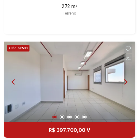
deste imóvel que a Martinelli Imobiliária
272 m²
selecionou para você: - 272m² de área terreno -
Terreno
Plano - Esquina positiva Martinelli Imobiliária -
excelência absoluta no mercado imobiliário de
Ribeirão Preto. Referência em imóveis de alto
padrão, somos especialistas na venda e locação
de casas e terrenos residenciais e comerciais
Cód.
50533
nos bairros mais desejados da Zona Sul,
reconhecidos por sua segurança, infraestrutura e
qualidade de vida incomparável. Atuamos nos
bairros de maior prestígio da região, como: Alto
da Boa Vista, Jardim Botânico, Jardim Olhos
D`Água, Vila do Golfe, City Ribeirão, Jardim
Canadá, Guaporé, Ilhas do Sul, Jardim Nova
Aliança, Boulevard, Higienópolis, Sumaré, Jardim
América, Alto do Ipê, Jardim Irajá, Royal Park,
Jardim Califórnia, Quinta da Primavera, Bonfim
Paulista, Vila Seixas, Jardim Paulista, Jardim
R$ 397.700,00 V
Paulistano, Lagoinha, Ribeirânia, Nova Ribeirânia,