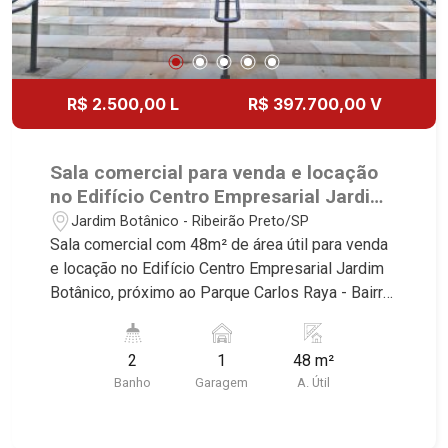
R$ 2.500,00 L
R$ 397.700,00 V
Sala comercial para venda e locação
no Edifício Centro Empresarial Jardim
Botânico, próximo ao Parque Carlos
Jardim Botânico - Ribeirão Preto/SP
Raya - Ribeirão Preto/SP.
Sala comercial com 48m² de área útil para venda
e locação no Edifício Centro Empresarial Jardim
Botânico, próximo ao Parque Carlos Raya - Bairro
Jardim Botânico, Ribeirão Preto/SP. Conheça as
características deste imóvel que a Martinelli
2
1
48 m²
Imobiliária selecionou para você: - 48m² de área
Banho
Garagem
A. Útil
útil - 2 WCs masculino e feminino - Copa - 1 vaga
Martinelli Imobiliária - excelência absoluta no
mercado imobiliário de Ribeirão Preto.