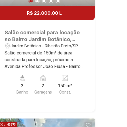
R$ 22.000,00 L
Salão comercial para locação
no Bairro Jardim Botânico,
próximo a Avenida Professor
Jardim Botânico - Ribeirão Preto/SP
João Fiúsa - Ribeirão Preto/SP.
Salão comercial de 150m² de área
construída para locação, próximo a
Avenida Professor João Fiúsa - Bairro
Jardim Botânico, Ribeirão Preto/SP.
Conheça as características deste
2
2
150 m²
imóvel que a Martinelli Imobiliária
Banho
Garagens
Const.
selecionou para você: - 150m² de área
construída - Vitrine - Salão - WCs
masculino e feminino - 2 vagas
recuadas Martinelli Imobiliária,
referência no mercado imobiliário
Cód.
43673