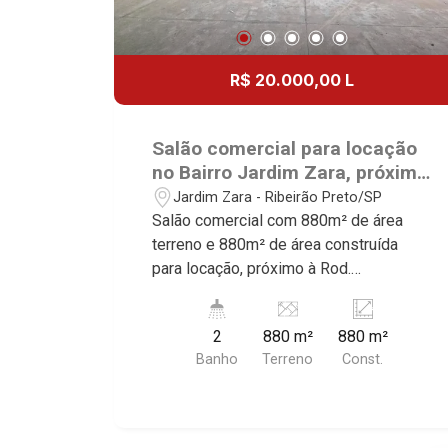
R$ 20.000,00 L
Salão comercial para locação
no Bairro Jardim Zara, próximo
à Rod. Anhanguera - Ribeirão
Jardim Zara - Ribeirão Preto/SP
Preto/SP.
Salão comercial com 880m² de área
terreno e 880m² de área construída
para locação, próximo à Rod.
Anhanguera - Bairro Jardim Zara,
Ribeirão Preto/SP. Conheça as
2
880 m²
880 m²
características deste imóvel que a
Banho
Terreno
Const.
Martinelli Imobiliária selecionou para
você: - 880m² de área terreno e 880m²
de área construída - Sala de espera - 3
salas - WC masculino e feminino - Copa