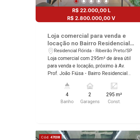
R$ 22.000,00 L
R$ 2.800.000,00 V
Loja comercial para venda e
locação no Bairro Residencial
Flórida, próximo à Av. Prof.
Residencial Flórida - Ribeirão Preto/SP
João Fiúsa - Ribeirão Preto/SP.
Loja comercial com 295m² de área útil
para venda e locação, próximo à Av.
Prof. João Fiúsa - Bairro Residencial
Flórida Ribeirão Preto/SP. Conheça as
características deste imóvel que a
4
2
295 m²
Martinelli Imobiliária selecionou para
Banho
Garagens
Const.
você: - 295m² de área útil - Recepção -
Sala ampla com copa - 2 salas de
reuniões - Sala de arquivo e servidor -
Sala de produtos - 8 salas totais - 4
W.Cs - Copa - 2 vagas privativas
Cód.
47038