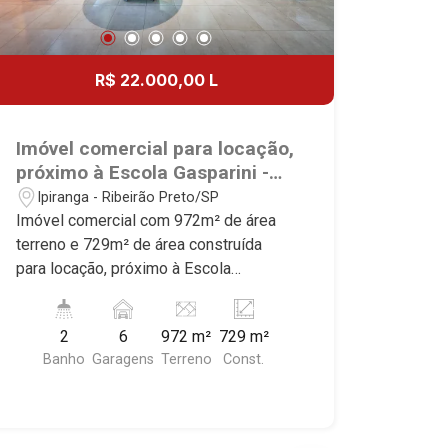
R$ 22.000,00 L
Imóvel comercial para locação,
próximo à Escola Gasparini -
Bairro Ipiranga, Ribeirão
Ipiranga - Ribeirão Preto/SP
Preto/SP.
Imóvel comercial com 972m² de área
terreno e 729m² de área construída
para locação, próximo à Escola
Gasparini - Bairro Ipiranga, Ribeirão
Preto/SP. Conheça as características
2
6
972 m²
729 m²
deste imóvel que a Martinelli
Banho
Garagens
Terreno
Const.
Imobiliária selecionou para você: -
972m² de área terreno e 729m² de área
construída - Salão amplo - Escritorio - 2
WC - Cozinha - Almoxarifado -