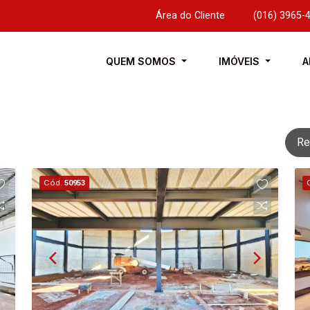
Área do Cliente
|
(016) 3965-
QUEM SOMOS
IMÓVEIS
A
Re
Cód.
50953