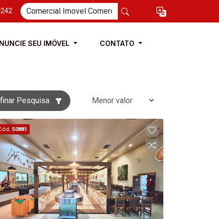
4242
NUNCIE SEU IMÓVEL
CONTATO
finar Pesquisa
Cód.
50881