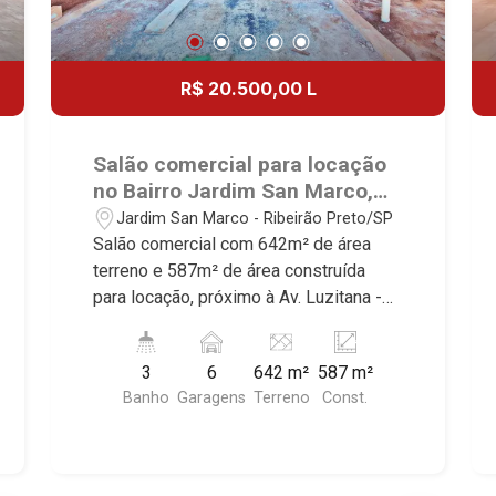
R$ 20.500,00 L
Salão comercial para locação
no Bairro Jardim San Marco,
próximo à Av. Luzitana -
Jardim San Marco - Ribeirão Preto/SP
Ribeirão Preto/SP.
Salão comercial com 642m² de área
terreno e 587m² de área construída
para locação, próximo à Av. Luzitana -
Bairro Jardim San Marco, Ribeirão
Preto/SP. Conheça as características
3
6
642 m²
587 m²
deste imóvel que a Martinelli
Banho
Garagens
Terreno
Const.
Imobiliária selecionou para você: -
642m² de área terreno e 587m² de área
construída - W.C. masculino e feminino -
W.C. adaptado - Copa - Cozinha - Pé