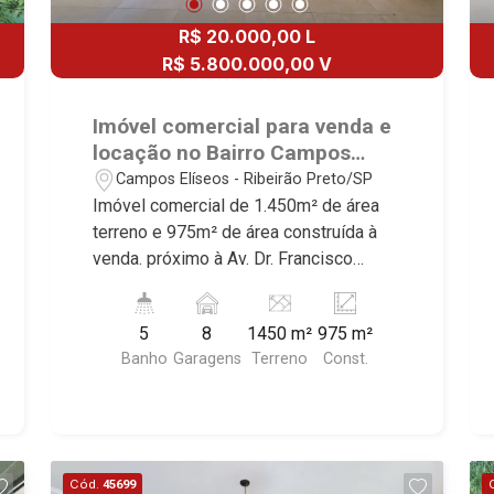
R$ 20.000,00 L
R$ 5.800.000,00 V
Imóvel comercial para venda e
locação no Bairro Campos
Elíseos, próximo à Av. Dr.
Campos Elíseos - Ribeirão Preto/SP
Francisco Junqueira - Ribeirão
Imóvel comercial de 1.450m² de área
Preto/SP.
terreno e 975m² de área construída à
venda. próximo à Av. Dr. Francisco
Junqueira - Bairro Campos Elíseos,
Ribeirão Preto/SP. Conheça as
5
8
1450 m²
975 m²
características deste imóvel que a
Banho
Garagens
Terreno
Const.
Martinelli Imobiliária selecionou para
você: - 1.450m² de área terreno e
975m² de área construída - Recepção -
10 salas - 5 banheiros - 2 cozinhas -
Área de serviço - 8 vagas Martinelli
Cód.
45699