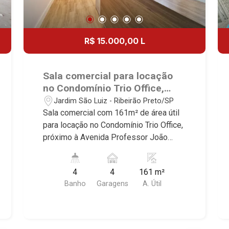
R$ 15.000,00 L
Sala comercial para locação
no Condomínio Trio Office,
próximo à Avenida Professor
Jardim São Luiz - Ribeirão Preto/SP
João Fiúsa - Ribeirão Preto/SP.
Sala comercial com 161m² de área útil
para locação no Condomínio Trio Office,
próximo à Avenida Professor João
Fiúsa - Bairro Jardim São Luiz, Ribeirão
Preto/SP. Conheça as características
4
4
161 m²
deste imóvel que a Martinelli
Banho
Garagens
A. Útil
Imobiliária selecionou para você: -
161m² de área útil - 7 salas sendo 1
com WC privativo - Recepção - 4 WC -
Copa - Escritório - 10 ar-condicionado -