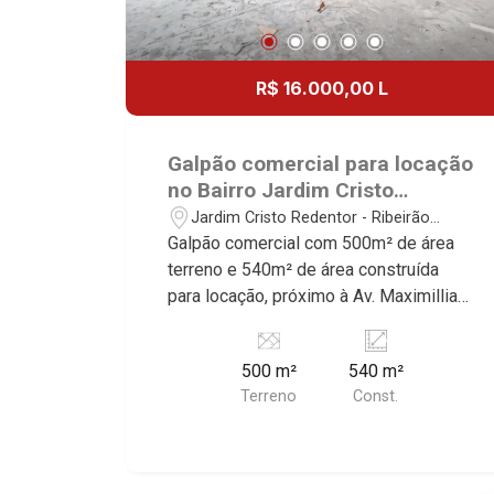
R$ 16.000,00 L
Galpão comercial para locação
no Bairro Jardim Cristo
Redentor, próximo á Av.
Jardim Cristo Redentor - Ribeirão
Maximilliam Maggioni -
Preto/SP
Galpão comercial com 500m² de área
Ribeirão Preto/SP.
terreno e 540m² de área construída
para locação, próximo à Av. Maximilliam
Maggioni - Bairro Jardim Cristo
Redentor, Ribeirão Preto/SP. Conheça
500 m²
540 m²
as características deste imóvel que a
Terreno
Const.
Martinelli Imobiliária selecionou para
você: - 500m² de área terreno e 540m²
de área construída - Mezanino - Ideal
para empresas de grande porte