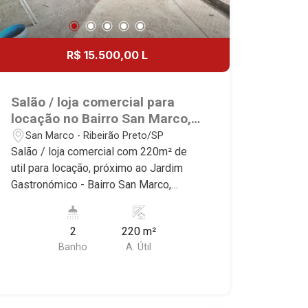
R$ 15.500,00 L
Salão / loja comercial para
locação no Bairro San Marco,
próximo ao Jardim
San Marco - Ribeirão Preto/SP
Gastronómico - Ribeirão
Salão / loja comercial com 220m² de
Preto/SP.
util para locação, próximo ao Jardim
Gastronómico - Bairro San Marco,
Ribeirão Preto/SP. Conheça as
características deste imóvel que a
2
220 m²
Martinelli Imobiliária selecionou para
Banho
A. Útil
você: - 220m² de área útil - Salão - 2
WC - Elevador - Sistema de vallet -
Praça de uso comum - Estacionamento
para 50 vagas de carro e 09 de motos -