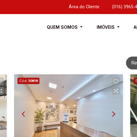
Área do Cliente
|
(016) 3965-
QUEM SOMOS
IMÓVEIS
A
Re
Cód.
50818