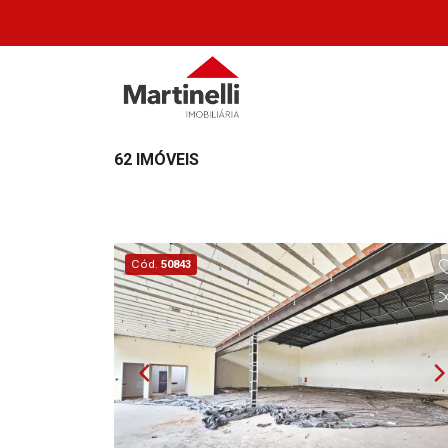
62 IMÓVEIS
Cód.
50843