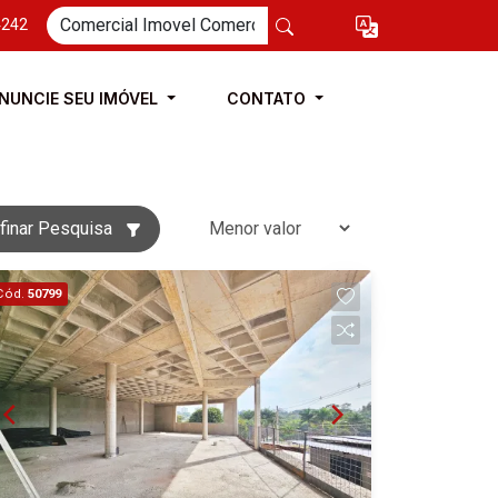
4242
NUNCIE SEU IMÓVEL
CONTATO
finar Pesquisa
Cód.
50799