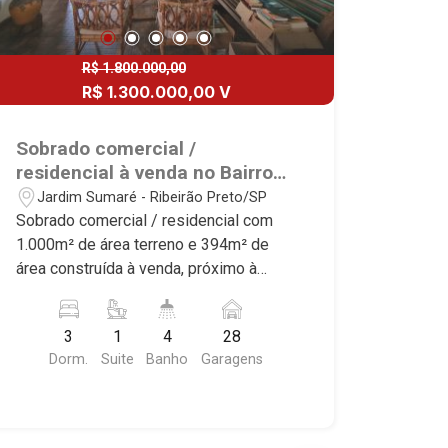
R$ 1.800.000,00
R$ 1.300.000,00 V
Sobrado comercial /
residencial à venda no Bairro
Jardim Sumaré, próximo à
Jardim Sumaré - Ribeirão Preto/SP
Avenida Nove de Julho -
Sobrado comercial / residencial com
Ribeirão Preto/SP.
1.000m² de área terreno e 394m² de
área construída à venda, próximo à
Avenida Nove de Julho - Bairro Jardim
Sumaré, Ribeirão Preto/SP. Conheça as
3
1
4
28
características deste imóvel que a
Dorm.
Suite
Banho
Garagens
Martinelli Imobiliária selecionou para
você: - 1.000m² de área terreno e
394m² de área construída - 3
dormitórios com armários sendo 1