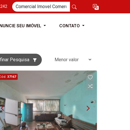
4242
NUNCIE SEU IMÓVEL
CONTATO
finar Pesquisa
Cód.
37167