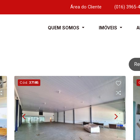
Área do Cliente
|
(016) 3965-
QUEM SOMOS
IMÓVEIS
A
Re
Cód.
37185