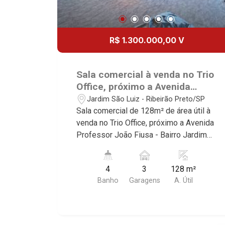
R$ 1.300.000,00 V
Sala comercial à venda no Trio
Office, próximo a Avenida
Professor João Fiusa - Ribeirão
Jardim São Luiz - Ribeirão Preto/SP
Preto/SP.
Sala comercial de 128m² de área útil à
venda no Trio Office, próximo a Avenida
Professor João Fiusa - Bairro Jardim
São Luiz, Ribeirão Preto/SP. Conheça
as características deste imóvel que a
4
3
128 m²
Martinelli Imobiliária selecionou para
Banho
Garagens
A. Útil
você: - 128m² de área útil - Recepção -
Sala de espera - 1 sala - 4 banheiros -
Copa - 4 vagas Martinelli Imobiliária,
referência no mercado imobiliário