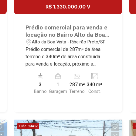
R$ 1.330.000,00 V
Prédio comercial para venda e
locação no Bairro Alto da Boa
Vista, próximo a Avenida Nove
Alto da Boa Vista - Ribeirão Preto/SP
de Julho - Ribeirão Preto/SP.
Prédio comercial de 287m² de área
terreno e 340m² de área construída
para venda e locação, próximo a
Avenida Nove de Julho - Bairro Alto da
Boa Vista, Ribeirão Preto/SP. Conheça
3
1
287 m²
340 m²
as características deste imóvel que a
Banho
Garagem
Terreno
Const.
Martinelli Imobiliária selecionou para
você: - 287m² de área terreno e 340m²
de área construída - Recepção - Sala de
espera - Sala de reunião - 3 salas com
WC social - Escritório com WC privativo
Cód.
23437
- Cozinha industrial - Balcão para