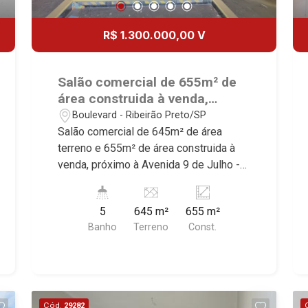
R$ 1.300.000,00 V
Salão comercial de 655m² de
área construida à venda,
próximo à Avenida 9 de Julho -
Boulevard - Ribeirão Preto/SP
Ribeirão Preto/SP.
Salão comercial de 645m² de área
terreno e 655m² de área construida à
venda, próximo à Avenida 9 de Julho -
Bairro Boulevard, Ribeirão Preto/SP.
Conheça as características deste
5
645 m²
655 m²
imóvel que a Martinelli Imobiliária
Banho
Terreno
Const.
selecionou para você: - 645m² de área
terreno e 655m² de área construida -
Recepção - Escritório - 5 W.Cs - 3
cozinhas - Coifa industrial - Mezanino -
Piso granito - Depósito - Câmaras de
Cód.
29282