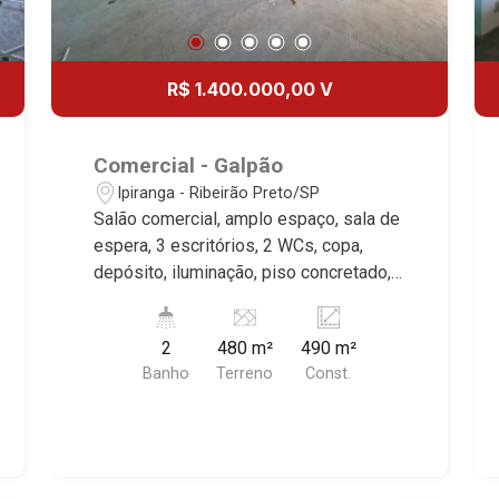
R$ 1.400.000,00 V
Comercial - Galpão
Ipiranga - Ribeirão Preto/SP
Salão comercial, amplo espaço, sala de
espera, 3 escritórios, 2 WCs, copa,
depósito, iluminação, piso concretado,
forro PVC, excelente localização,
próximo a Rua General Câmara.
2
480 m²
490 m²
Banho
Terreno
Const.