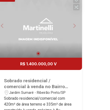
grande porte - 4 vagas recuadas
Martinelli Imobiliária, referência no
mercado imobiliário desde 2000.
Especialistas em Venda, Locação e
Lançamentos! Avenida João Fiúsa,
1051 - Alto da Boa Vista | Ribeirão
Preto.
R$ 1.400.000,00 V
Sobrado residencial /
comercial à venda no Bairro
Jardim Sumaré, próximo à Av.
Jardim Sumaré - Ribeirão Preto/SP
Independência - Ribeirão
Sobrado residencial/comercial com
Preto/SP.
420m² de área terreno e 335m² de área