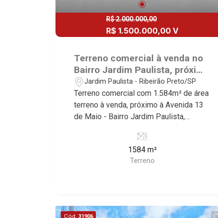
Martinelli Imobiliária, referência no
mercado imobiliário desde 2000.
R$ 2.000.000,00
Especialistas em Venda, Locação e
R$ 1.500.000,00 V
Lançamentos! Avenida João Fiúsa,
1051 - Alto da Boa Vista
Terreno comercial à venda no
| Ribeirão Preto.
Bairro Jardim Paulista, próximo
à Avenida 13 de Maio - Ribeirão
Jardim Paulista - Ribeirão Preto/SP
Preto/SP.
Terreno comercial com 1.584m² de área
terreno à venda, próximo à Avenida 13
de Maio - Bairro Jardim Paulista,
Ribeirão Preto/SP. Conheça as
características deste imóvel que a
1584 m²
Martinelli Imobiliária selecionou para
Terreno
você: - 1.584m² de área terreno -
Esquina - Murado - Excelente
localização Martinelli Imobiliária -
excelência absoluta no mercado
imobiliário de Ribeirão Preto.
Cód.
31906