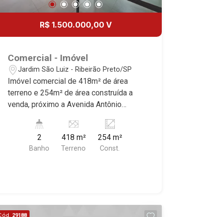
R$ 1.500.000,00 V
Comercial - Imóvel
Jardim São Luiz - Ribeirão Preto/SP
Imóvel comercial de 418m² de área
terreno e 254m² de área construída a
venda, próximo a Avenida Antônio
Diederichsen - Bairro Jardim São Luiz,
Ribeirão Preto/SP. Conheça as
2
418 m²
254 m²
características deste imóvel que a
Banho
Terreno
Const.
Martinelli Imobiliária selecionou para
você: - 418m² de área terreno e 254m²
de área construída - Amplo salão - WCs
masculino e feminino - Copa - Quintal -
Corredor lateral - Iluminação - Ar-
condicionado - Ideal para empresas de
Cód.
29188