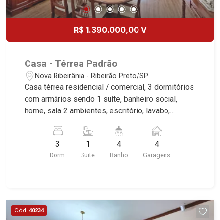
R$ 1.390.000,00 V
Casa - Térrea Padrão
Nova Ribeirânia - Ribeirão Preto/SP
Casa térrea residencial / comercial, 3 dormitórios
com armários sendo 1 suíte, banheiro social,
home, sala 2 ambientes, escritório, lavabo,
cozinha e área de serviço planejadas, despensa,
varanda gourmet com churrasqueira, forno de
3
1
4
4
pizza e fogão à lenha, SPA, vestiário, quintal,
Dorm.
Suite
Banho
Garagens
corredor lateral, jardim, placas fotovoltaica,
alarme, cerca elétrica, 4 vagas, excelente
localização, próximo ao Fórum. Martinelli
Imobiliária, referência no mercado imobiliário
desde 2000. Especialistas em Venda e Locação!
Cód.
40234
Avenida João Fiúsa, 1051 - Alto da Boa Vista |