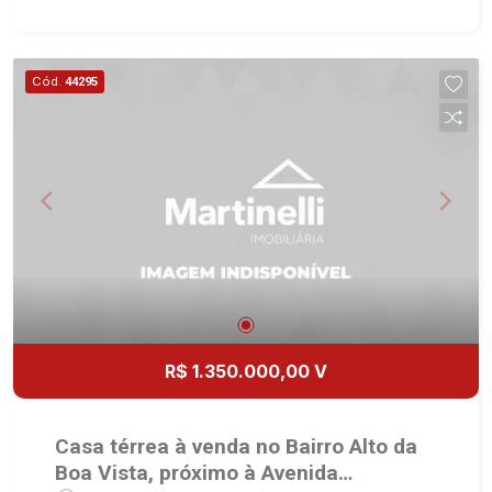
suíte master com ar-condicionado e closet -
Banheiro social - Home - Sala 2 ambientes -
Lavabo - Cozinha e área de serviço planejadas -
Cód.
44295
Área gourmet com churrasqueira - Quintal -
Corredor lateral - Jardim - 8 vagas Martinelli
Imobiliária, referência no mercado imobiliário
desde 2000. Especialistas em Venda e Locação!
Avenida João Fiúsa, 1051 - Alto da Boa Vista
| Ribeirão Preto.
R$ 1.350.000,00 V
Casa térrea à venda no Bairro Alto da
Boa Vista, próximo à Avenida