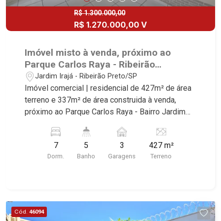
R$ 1.300.000,00
R$ 1.270.000,00 V
Imóvel misto à venda, próximo ao
Parque Carlos Raya - Ribeirão
Preto/SP.
Jardim Irajá - Ribeirão Preto/SP
Imóvel comercial | residencial de 427m² de área
terreno e 337m² de área construida à venda,
próximo ao Parque Carlos Raya - Bairro Jardim
Irajá, Ribeirão Preto/SP. Conheça as
características deste imóvel que a Martinelli
7
5
3
427 m²
Imobiliária selecionou para você: - 427m² de área
Dorm.
Banho
Garagens
Terreno
terreno e 337m² de área construida - São 3
casas: - 1° casa - 3 dormitórios com armários - 2
banheiro sociais - Sala - Copa com armário -
Despensa - Área de serviço - Área gourmet com
churrasqueira - Iluminação - 3 vagas sendo 2
Cód.
46094
cobertas - 2° sobrado - 2 dormitórios com