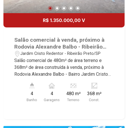
R$ 1.350.000,00 V
Salão comercial à venda, próximo à
Rodovia Alexandre Balbo - Ribeirão
Preto/SP.
Jardim Cristo Redentor - Ribeirão Preto/SP
Salão comercial de 480m² de área terreno e
368m² de área construída à venda, próximo à
Rodovia Alexandre Balbo - Bairro Jardim Cristo
Redentor, Ribeirão Preto/SP. Conheça as
características deste imóvel que a Martinelli
4
4
480 m²
368 m²
Imobiliária selecionou para você: - 480m² de área
Banho
Garagens
Terreno
Const.
terreno e 368m² de área construída - Amplo
espaço - Pé direito de 5m² - Escritório - W.C
masculino | feminino - Cozinha - Portão -
Iluminação - 4 vagas recuadas Martinelli