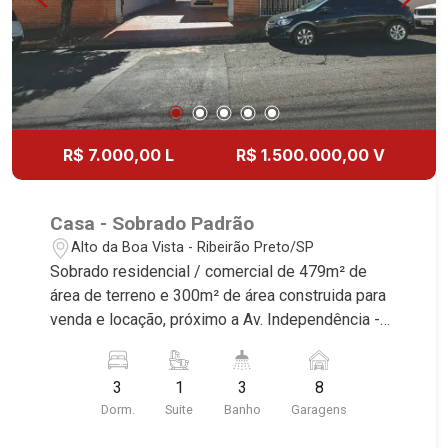
R$ 7.000,00 L
R$ 1.500.000,00 V
Casa - Sobrado Padrão
Alto da Boa Vista - Ribeirão Preto/SP
Sobrado residencial / comercial de 479m² de
área de terreno e 300m² de área construida para
venda e locação, próximo a Av. Independência -
Bairro Alto da Boa Vista, Ribeirão Preto/SP
Conheça as características deste imóvel que a
3
1
3
8
Martinelli Imobiliária selecionou para você: -
Dorm.
Suite
Banho
Garagens
479m² de área de terreno e 300m² de área
construida - 3 dormitórios com armários sendo 1