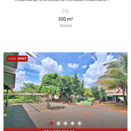
desde 2000. Especialistas em Venda e Locação!
Avenida João Fiúsa, 1051 - Alto da Boa Vista |
300 m²
Ribeirão Preto.
Terreno
Cód.
43447