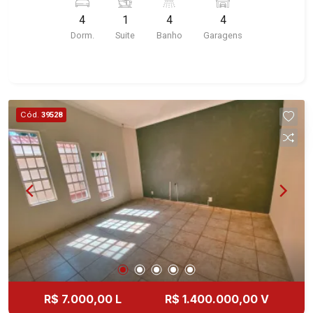
serviço planejadas, despensa, dependência de
4
1
4
4
empregada, churrasqueira, piscina, quintal,
Dorm.
Suite
Banho
Garagens
corredor lateral, jardim, 4 vagas sendo 2 cobertas,
excelente localização, próximo a Av. Prof. João
Fiúsa.
Cód.
39528
R$ 7.000,00 L
R$ 1.400.000,00 V