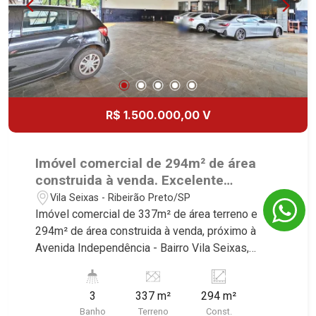
R$ 1.500.000,00 V
Imóvel comercial de 294m² de área
construida à venda. Excelente
localização, próximo à Avenida
Vila Seixas - Ribeirão Preto/SP
Independência - Bairro Vila Seixas,
Imóvel comercial de 337m² de área terreno e
Ribeirão Preto/SP.
294m² de área construida à venda, próximo à
Avenida Independência - Bairro Vila Seixas,
Ribeirão Preto/SP. Conheça as características
deste imóvel que a Martinelli Imobiliária
3
337 m²
294 m²
selecionou para você: - 337m² de área terreno e
Banho
Terreno
Const.
294m² de área construida - Esquina - Recepção -