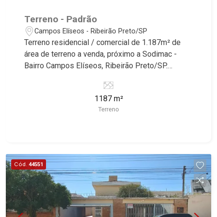
Terreno - Padrão
Campos Elíseos - Ribeirão Preto/SP
Terreno residencial / comercial de 1.187m² de
área de terreno a venda, próximo a Sodimac -
Bairro Campos Elíseos, Ribeirão Preto/SP.
Conheça as características deste imóvel que a
Martinelli Imobiliária selecionou para você: -
1187 m²
1.187m² de área de terreno - Plano Martinelli
Terreno
Imobiliária, referência no mercado imobiliário
desde 2000. Especialistas em Venda, Locação e
Lançamentos! Avenida João Fiúsa, 1051 - Alto da
Boa Vista | Ribeirão Preto.
Cód.
44551