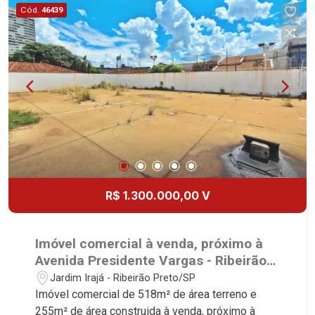
Imobiliária, referência no mercado imobiliário
Cód.
46439
desde 2000! Avenida João Fiúsa, 1051 - Alto da
Boa Vista | Ribeirão Preto.
R$ 1.300.000,00 V
Imóvel comercial à venda, próximo à
Avenida Presidente Vargas - Ribeirão
Preto/SP.
Jardim Irajá - Ribeirão Preto/SP
Imóvel comercial de 518m² de área terreno e
255m² de área construida à venda, próximo à