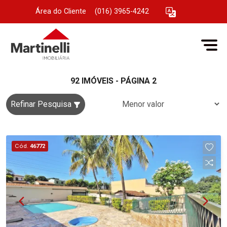
Área do Cliente
|
(016) 3965-4242
92 IMÓVEIS - PÁGINA 2
Refinar Pesquisa
Cód.
46772