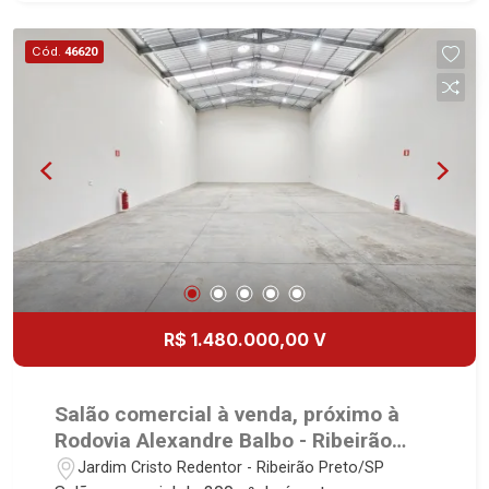
Cozinha - Despensa - Área de serviço - Varanda
gourmet com churrasqueira - Piscina - Sauna -
Cód.
46620
Vestiário - Edícula - Quintal - Corredor lateral -
Paisagismo - Iluminação - 16 vagas sendo 6
cobertas Martinelli Imobiliária, referência no
mercado imobiliário desde 2000! Avenida João
Fiúsa, 1051 - Alto da Boa Vista | Ribeirão Preto.
R$ 1.480.000,00 V
Salão comercial à venda, próximo à
Rodovia Alexandre Balbo - Ribeirão
Preto/SP.
Jardim Cristo Redentor - Ribeirão Preto/SP