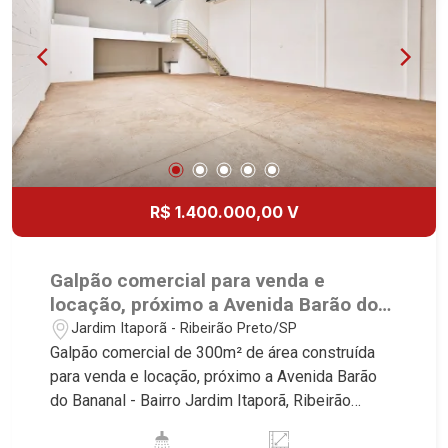
R$ 1.400.000,00 V
Galpão comercial para venda e
locação, próximo a Avenida Barão do
Bananal - Ribeirão Preto/SP.
Jardim Itaporã - Ribeirão Preto/SP
Galpão comercial de 300m² de área construída
para venda e locação, próximo a Avenida Barão
do Bananal - Bairro Jardim Itaporã, Ribeirão
Preto/SP. Conheça as características deste