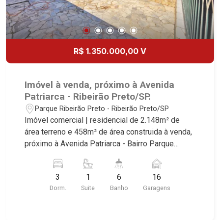
R$ 1.350.000,00 V
Imóvel à venda, próximo à Avenida
Patriarca - Ribeirão Preto/SP.
Parque Ribeirão Preto - Ribeirão Preto/SP
Imóvel comercial | residencial de 2.148m² de
área terreno e 458m² de área construida à venda,
próximo à Avenida Patriarca - Bairro Parque
Ribeirão, Ribeirão Preto/SP. Conheça as
características deste imóvel que a Martinelli
3
1
6
16
Imobiliária selecionou para você: - 2.148m² de
Dorm.
Suite
Banho
Garagens
área terreno e 458m² de área construida - 3
dormitórios com armários sendo 1 suíte master
com hidro - Banheiro social - Sala de TV -