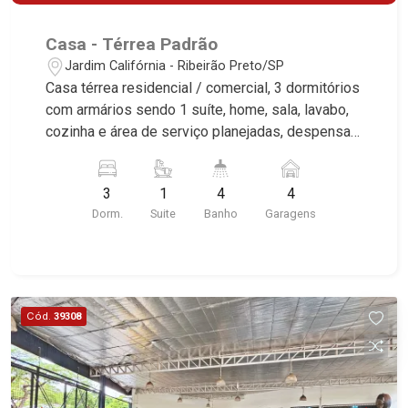
Casa - Térrea Padrão
Jardim Califórnia - Ribeirão Preto/SP
Casa térrea residencial / comercial, 3 dormitórios
com armários sendo 1 suíte, home, sala, lavabo,
cozinha e área de serviço planejadas, despensa,
banheiro de serviço, churrasqueira, quintal, 4
vagas sendo 2 cobertas, excelente localização,
3
1
4
4
próximo a Av. Cel. Fernando Ferreira Leite.
Dorm.
Suite
Banho
Garagens
Cód.
39308