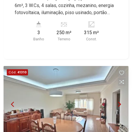
6m², 3 W.Cs, 4 salas, cozinha, mezanino, energia
fotovoltaica, iluminação, piso usinado, portão
basculante, excelente localização, próximo a
Rodovia Anhanguera. Martinelli Imobiliária,
3
250 m²
315 m²
referência no mercado imobiliário desde 2000!
Banho
Terreno
Const.
Avenida João Fiúsa, 1051 - Alto da Boa Vista |
Ribeirão Preto.
Cód.
41310