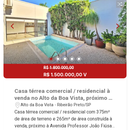
armários - 2 banheiros sociais - Sala - Cozinha
planejada - Área de serviço - Despensa - Quintal
- 3° casa - 2 dormitórios sendo 1 com armário -
Banheiro social - Sala - Cozinha - Área de serviço
Martinelli Imobiliária, referência no mercado
imobiliário desde 2000. Especialistas em Venda,
Locação e Lançamentos! Avenida João Fiúsa,
1051 - Alto da Boa Vista | Ribeirão Preto.
R$ 1.800.000,00
R$ 1.500.000,00 V
Casa térrea comercial / residencial à
venda no Alto da Boa Vista, próximo à
Avenida Professor João Fiúsa -
Alto da Boa Vista - Ribeirão Preto/SP
Ribeirão Preto/SP.
Casa térrea comercial / residencial com 375m²
de área de terreno e 265m² de área construída à
venda, próximo à Avenida Professor João Fiúsa -