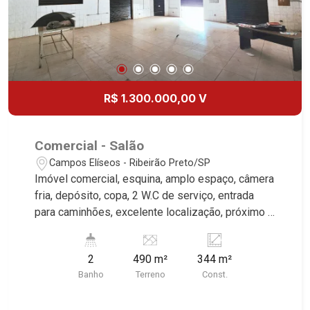
Lançamentos! Avenida João Fiúsa, 1051 - Alto da
Boa Vista | Ribeirão Preto.
R$ 1.300.000,00 V
Comercial - Salão
Campos Elíseos - Ribeirão Preto/SP
Imóvel comercial, esquina, amplo espaço, câmera
fria, depósito, copa, 2 W.C de serviço, entrada
para caminhões, excelente localização, próximo a
Av. Costa e Silva. Martinelli Imobiliária, referência
no mercado imobiliário desde 2000.
2
490 m²
344 m²
Especialistas em Venda e Locação! Avenida
Banho
Terreno
Const.
João Fiúsa, 1051 - Alto da Boa Vista
| Ribeirão Preto.