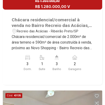
R$ 1.350.000,00
R$ 1.280.000,00 V
Chácara residencial/comercial à
venda no Bairro Recreio das Acácias,
próximo ao Novo Shopping - Ribeirão
Recreio das Acácias - Ribeirão Preto/SP
Preto/SP.
Chácara residencial/comercial de 2.000m² de
área terreno e 590m² de área construída à venda,
próximo ao Novo Shopping - Bairro Recreio das
Acácias, Ribeirão Preto/SP. Conheça as
características deste imóvel que a Martinelli
3
1
3
2
Imobiliária selecionou para você: - 2.000m² de
Dorm.
Suite
Banho
Garagens
área terreno e 590m² de área construída - 3
dormitórios com armários e ar-condicionado
sendo 1 suíte - Banheiro social - Sala 2
ambientes - Cozinha planejada - Área de serviço
- Edícula com sala, cozinha, 2 dormitórios e 1
Cód.
43135
banheiro - Quintal - Paisagismo - 2 vagas
cobertas Martinelli Imobiliária, referência no