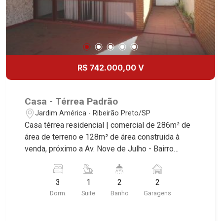
R$ 742.000,00 V
Casa - Térrea Padrão
Jardim América - Ribeirão Preto/SP
Casa térrea residencial | comercial de 286m² de
área de terreno e 128m² de área construida à
venda, próximo a Av. Nove de Julho - Bairro
Jardim América, Ribeirão Preto/SP. Conheça as
características deste imóvel que a Martinelli
3
1
2
2
Imobiliária selecionou para você: - 286m² de área
Dorm.
Suite
Banho
Garagens
de terreno e 128m² de área construida - 3
dormitórios sendo 1 suíte - Banheiro social - Sala
2 ambientes - Cozinha - Área de serviço - Quintal