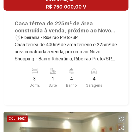
R$ 750.000,00 V
Casa térrea de 225m² de área
construída à venda, próximo ao Novo
Shopping - Bairro Ribeirânia, Ribeirão
Ribeirânia - Ribeirão Preto/SP
Preto/SP.
Casa térrea de 400m² de área terreno e 225m² de
área construída à venda, próximo ao Novo
Shopping - Bairro Ribeirânia, Ribeirão Preto/SP.
Conheça as características deste imóvel que a
Martinelli Imobiliária selecionou para você: -
3
1
4
4
400m² de área terreno e 225m² de área
Dorm.
Suite
Banho
Garagens
construída - 3 dormitórios com armários sendo 1
suíte - Banheiro social - Sala 2 ambientes -
Escritório - Lavabo - Cozinha e área de serviço
planejadas - Dependência de empregada - Lazer
com churrasqueira - Piscina - Quintal - Corredor
Cód.
16624
lateral - Jardim - 4 vagas sendo 2 cobertas
Martinelli Imobiliária - excelência absoluta no