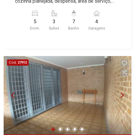
cozinha planejada, despensa, área de serviço,
edícula com 2 suítes, corredor lateral, 4 vagas
sendo 2 cobertas, excelente localização, próximo
5
3
7
4
a Avenida Nove de Julho.
Dorm.
Suítes
Banho
Garagens
Cód.
27912