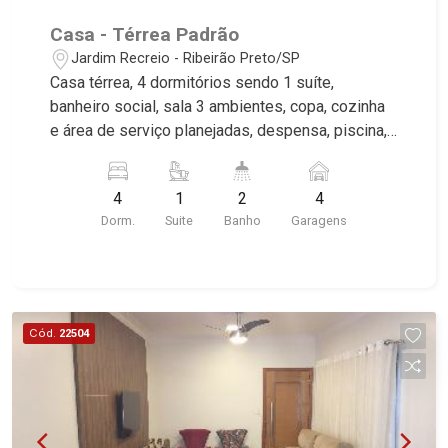
Casa - Térrea Padrão
Jardim Recreio - Ribeirão Preto/SP
Casa térrea, 4 dormitórios sendo 1 suíte,
banheiro social, sala 3 ambientes, copa, cozinha
e área de serviço planejadas, despensa, piscina,
vestiário, quintal, jardim, 4 vagas, excelente
localização, próximo a USP.
4
1
2
4
Dorm.
Suite
Banho
Garagens
Cód.
22504