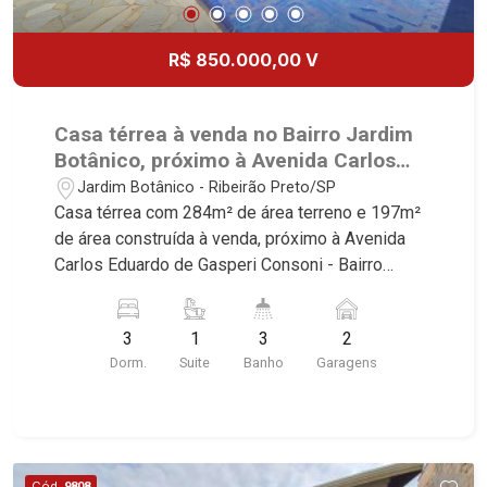
R$ 850.000,00 V
Casa térrea à venda no Bairro Jardim
Botânico, próximo à Avenida Carlos
Eduardo de Gasperi Consoni - Ribeirão
Jardim Botânico - Ribeirão Preto/SP
Preto/SP.
Casa térrea com 284m² de área terreno e 197m²
de área construída à venda, próximo à Avenida
Carlos Eduardo de Gasperi Consoni - Bairro
Jardim Botânico, Ribeirão Preto/SP. Conheça as
características deste imóvel que a Martinelli
3
1
3
2
Imobiliária selecionou para você: - 284m² de área
Dorm.
Suite
Banho
Garagens
terreno e 197m² de área construída - 3
dormitórios com armários sendo 2 com ar-
condicionado e 1 suíte - Banheiro social - Sala 2
ambientes - Cozinha e área de serviço
planejadas - Lazer com churrasqueira - Piscina
Cód.
9808