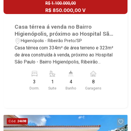
R$ 1.100.000,00
R$ 850.000,00 V
Casa térrea á venda no Bairro
Higienópolis, próximo ao Hospital São
Paulo - Ribeirão Preto/SP.
Higienópolis - Ribeirão Preto/SP
Casa térrea com 334m² de área terreno e 323m²
de área construída à venda, próximo ao Hospital
São Paulo - Bairro Higienópolis, Ribeirão
Preto/SP. Conheça as características deste
imóvel que a Martinelli Imobiliária selecionou
3
1
4
8
para você: - 334m² de área terreno e 323m² de
Dorm.
Suite
Banho
Garagens
área construída - 3 dormitórios com armários,
sendo 1 suíte - Banheiro social com banheira -
Sala 3 ambientes - Roupeiro - Escritório - Lavabo
- Copa - Cozinha planejada - Despensa - Área de
serviço - Banheiro de serviço - Porão com 2
Cód.
24698
salas - Quintal - Corredor lateral - Rico em