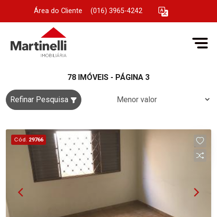
Área do Cliente
|
(016) 3965-4242
78 IMÓVEIS - PÁGINA 3
Refinar Pesquisa
Cód.
29766