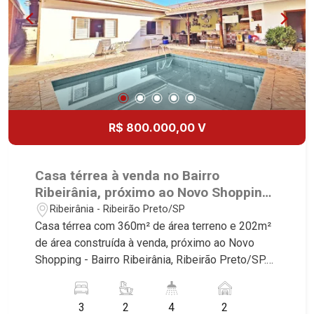
Boa Vista | Ribeirão Preto.
R$ 800.000,00 V
Casa térrea à venda no Bairro
Ribeirânia, próximo ao Novo Shopping -
Ribeirão Preto/SP.
Ribeirânia - Ribeirão Preto/SP
Casa térrea com 360m² de área terreno e 202m²
de área construída à venda, próximo ao Novo
Shopping - Bairro Ribeirânia, Ribeirão Preto/SP.
Conheça as características deste imóvel que a
Martinelli Imobiliária selecionou para você: -
3
2
4
2
360m² de área terreno e 202m² de área