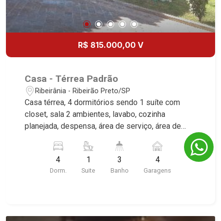
R$ 815.000,00 V
Casa - Térrea Padrão
Ribeirânia - Ribeirão Preto/SP
Casa térrea, 4 dormitórios sendo 1 suíte com
closet, sala 2 ambientes, lavabo, cozinha
planejada, despensa, área de serviço, área de
lazer com piscina e churrasqueira, vestiário,
quintal, canil, aquecedor solar, portão eletrônico,
4
1
3
4
fino acabamento, 4 vagas sendo 2 cobertas,
Dorm.
Suite
Banho
Garagens
excelente localização, próximo a o Novo
Shopping. * Imóvel alugado, ideal para renda.*