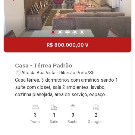
R$ 800.000,00 V
Casa - Térrea Padrão
Alto da Boa Vista - Ribeirão Preto/SP
Casa térrea, 3 dormitórios com armários sendo 1
suíte com closet, sala 2 ambientes, lavabo,
cozinha planejada, área de serviço, espaço
gourmet com churrasqueira, vestiário, 2 vagas
cobertas, excelente localização, próximo a Av.
3
1
3
2
João Fiúsa.
Dorm.
Suite
Banho
Garagens