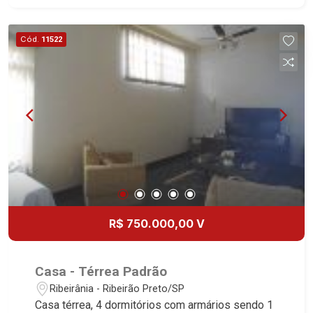
- Jardim - Iluminação - 2 vagas cobertas
Martinelli Imobiliária, referência no mercado
Cód.
11522
imobiliário desde 2000. Especialistas em Venda,
Locação e Lançamentos! Avenida João Fiúsa,
1051 - Alto da Boa Vista | Ribeirão Preto.
R$ 750.000,00 V
Casa - Térrea Padrão
Ribeirânia - Ribeirão Preto/SP
Casa térrea, 4 dormitórios com armários sendo 1