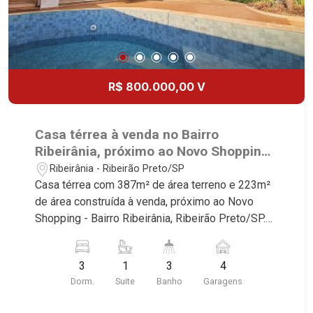
R$ 800.000,00 V
Casa térrea à venda no Bairro
Ribeirânia, próximo ao Novo Shopping -
Ribeirão Preto/SP.
Ribeirânia - Ribeirão Preto/SP
Casa térrea com 387m² de área terreno e 223m²
de área construída à venda, próximo ao Novo
Shopping - Bairro Ribeirânia, Ribeirão Preto/SP.
Conheça as características deste imóvel que a
Martinelli Imobiliária selecionou para você: -
3
1
3
4
387m² de área terreno e 223m² de área
Dorm.
Suite
Banho
Garagens
construída - 3 dormitórios com armários sendo 1
suíte master com closet e hidro - Banheiro social