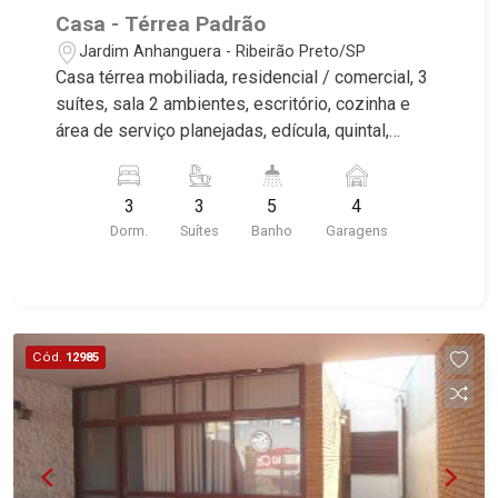
Casa - Térrea Padrão
Jardim Anhanguera - Ribeirão Preto/SP
Casa térrea mobiliada, residencial / comercial, 3
suítes, sala 2 ambientes, escritório, cozinha e
área de serviço planejadas, edícula, quintal,
corredor lateral, paisagismo, vestiário, aquecedor
solar, alarme, cerca elétrica, aparelhos de ar-
3
3
5
4
condicionado, 4 vagas sendo 2 cobertas,
Dorm.
Suítes
Banho
Garagens
excelente localização, próximo ao Supermercado
Mialich. Martinelli Imobiliária, referência no
mercado imobiliário desde 2000. Especialistas
em Venda e Locação! Avenida João Fiúsa, 1051 -
Alto da Boa Vista | Ribeirão Preto.
Cód.
12985