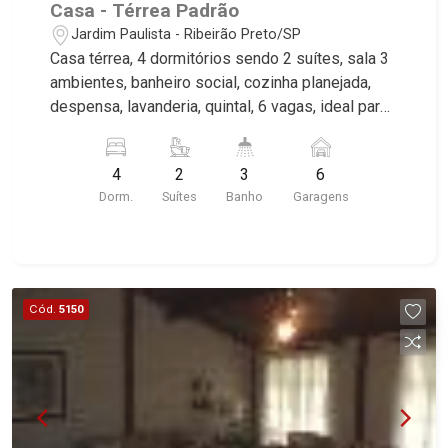
Casa - Térrea Padrão
Jardim Paulista - Ribeirão Preto/SP
Casa térrea, 4 dormitórios sendo 2 suítes, sala 3
ambientes, banheiro social, cozinha planejada,
despensa, lavanderia, quintal, 6 vagas, ideal para
construtora, excelente localização, próximo
Avenida 13 de Maio. Martinelli Imobiliária,
4
2
3
6
referência no mercado imobiliário desde 2000.
Dorm.
Suítes
Banho
Garagens
Especialistas em Venda, Locação e
Lançamentos! Avenida João Fiúsa, 1051 - Alto da
Boa Vista | Ribeirão Preto.
Cód.
5150