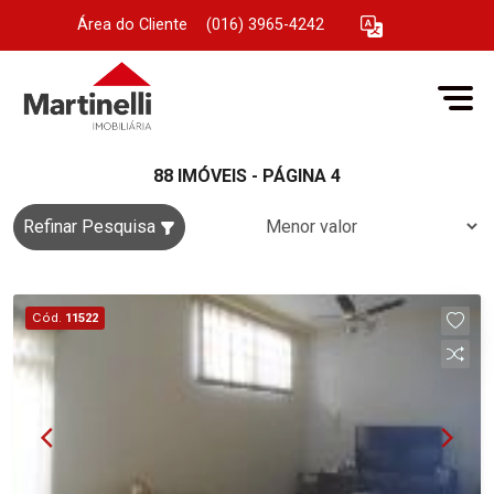
Área do Cliente
|
(016) 3965-4242
88 IMÓVEIS - PÁGINA 4
Refinar Pesquisa
Cód.
11522