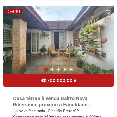
Cód.
538
R$ 700.000,00 V
Casa térrea à venda Bairro Nova
Ribeirânia, próximo à Faculdade
UNAERP - Ribeirão Preto/SP.
Nova Ribeirânia - Ribeirão Preto/SP