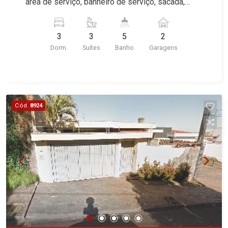
área de serviço, banheiro de serviço, sacada,
lazer com piscina, quintal, corredor lateral, 2
vagas, excelente localização, próximo a Avenida
3
3
5
2
Professor João Fiúsa.
Dorm.
Suítes
Banho
Garagens
Cód.
8924