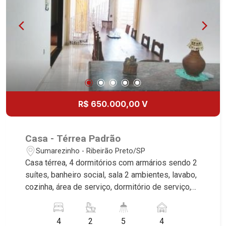
R$ 650.000,00 V
Casa - Térrea Padrão
Sumarezinho - Ribeirão Preto/SP
Casa térrea, 4 dormitórios com armários sendo 2
suítes, banheiro social, sala 2 ambientes, lavabo,
cozinha, área de serviço, dormitório de serviço,
área de lazer com piscina, churrasqueira,
vestiário, corredor lateral, aquecedor solar, 4
4
2
5
4
vagas cobertas, próximo ao Colégio Amélia dos