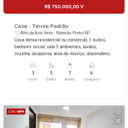
R$ 750.000,00 V
Casa - Térrea Padrão
Alto da Boa Vista - Ribeirão Preto/SP
Casa térrea residencial ou comercial, 3 suítes,
banheiro social, sala 3 ambientes, lavabo,
cozinha, despensa, área de serviço, dependência
de empregada, área de lazer com piscina,
churrasqueira, vestiário e quintal, portão
3
3
7
6
eletrônico, 6 vagas, sendo 2 cobertas, excelente
Dorm.
Suítes
Banho
Garagens
localização, próximo a Avenida Independência.
Cód.
6894