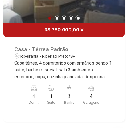
R$ 750.000,00 V
Casa - Térrea Padrão
Ribeirânia - Ribeirão Preto/SP
Casa térrea, 4 dormitórios com armários sendo 1
suíte, banheiro social, sala 3 ambientes,
escritório, copa, cozinha planejada, despensa,
área de serviço, dependência de empregada,
jardim, quintal, churrasqueira, portão eletrônico, 4
4
1
3
4
vagas sendo 2 cobertas, excelente localização,
Dorm.
Suite
Banho
Garagens
próximo ao Novo Shopping. Martinelli Imobiliária,
referência no mercado imobiliário desde 2000.
Especialistas em Venda e Locação! Avenida
João Fiúsa, 1051 - Alto da Boa Vista | Ribeirão