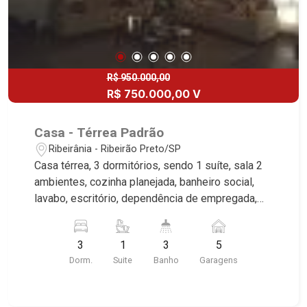
R$ 950.000,00
R$ 750.000,00 V
Casa - Térrea Padrão
Ribeirânia - Ribeirão Preto/SP
Casa térrea, 3 dormitórios, sendo 1 suíte, sala 2
ambientes, cozinha planejada, banheiro social,
lavabo, escritório, dependência de empregada,
lavanderia, quintal, rico em armários, portão
eletrônico, 5 vagas, sendo 2 cobertas, excelente
3
1
3
5
localização, próximo ao Novo Shopping.
Dorm.
Suite
Banho
Garagens