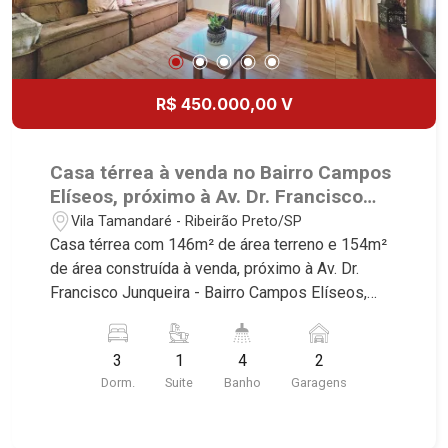
R$ 450.000,00 V
Casa térrea à venda no Bairro Campos
Elíseos, próximo à Av. Dr. Francisco
Junqueira - Ribeirão Preto/SP.
Vila Tamandaré - Ribeirão Preto/SP
Casa térrea com 146m² de área terreno e 154m²
de área construída à venda, próximo à Av. Dr.
Francisco Junqueira - Bairro Campos Elíseos,
Ribeirão Preto/SP. Conheça as características
deste imóvel que a Martinelli Imobiliária
3
1
4
2
selecionou para você: - 146m² de área terreno e
Dorm.
Suite
Banho
Garagens
154m² de área construída - 3 dormitórios com
armários e ar-condicionado, sendo 1 suíte -
Banheiro social - Sala 3 ambientes - Escritório -