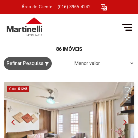
Área do Cliente
|
(016) 3965-4242
86 IMÓVEIS
Refinar Pesquisa
Cód.
51243