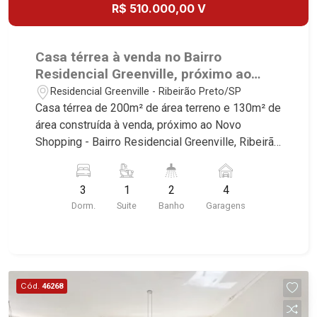
R$ 510.000,00 V
Casa térrea à venda no Bairro
Residencial Greenville, próximo ao
Novo Shopping - Ribeirão Preto/SP.
Residencial Greenville - Ribeirão Preto/SP
Casa térrea de 200m² de área terreno e 130m² de
área construída à venda, próximo ao Novo
Shopping - Bairro Residencial Greenville, Ribeirão
Preto/SP. Conheça as características deste
imóvel que a Martinelli Imobiliária selecionou
3
1
2
4
para você: - 200m² de área terreno e 130m² de
Dorm.
Suite
Banho
Garagens
área construída - 3 dormitórios sendo 1 suíte -
Banheiro social - Home - Sala de Jantar -
Despensa - Área de serviço planejadas - Quintal -
Corredor lateral - Cerca elétrica - 4 vagas
Martinelli Imobiliária, referência no mercado
Cód.
46268
imobiliário desde 2000! Avenida João Fiúsa,
1051 - Alto da Boa Vista | Ribeirão Preto.