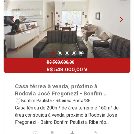
R$ 580.000,00
R$ 549.000,00 V
Casa térrea à venda, próximo à
Rodovia José Fregonezi - Bonfim
Paulista (Ribeirão Preto/SP).
Bonfim Paulista - Ribeirão Preto/SP
Casa térrea de 200m² de área terreno e 160m² de
área construida à venda, próximo à Rodovia José
Fregonezi - Bairro Bonfim Paulista, Ribeirão
Preto/SP. Conheça as características deste