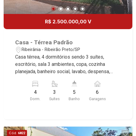
da Boa Vista | Ribeirão Preto.
R$ 2.500.000,00 V
Casa - Térrea Padrão
Ribeirânia - Ribeirão Preto/SP
Casa térrea, 4 dormitórios sendo 3 suítes,
escritório, sala 3 ambientes, copa, cozinha
planejada, banheiro social, lavabo, despensa,
dependência de empregada, área de serviço,
churrasqueira, jardim, quintal, completa em
4
3
5
6
armários, 6 vagas, excelente localização, próximo
Dorm.
Suítes
Banho
Garagens
ao Novo Shopping. * Imóvel alugado, ideal para
renda.*
Cód.
6822