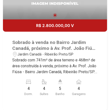
R$ 2.800.000,00 V
Sobrado à venda no Bairro Jardim
Canadá, próximo à Av. Prof. João Fiúsa
- Ribeirão Preto/SP.
Jardim Canadá - Ribeirão Preto/SP
Sobrado com 741m² de área terreno e 468m² de
área construída à venda, próximo à Av. Prof. João
Fiúsa - Bairro Jardim Canadá, Ribeirão Preto/SP.
Conheça as características deste imóvel que a
Martinelli Imobiliária selecionou para você: -
4
4
5
4
741m² de área terreno e 468m² de área
Dorm.
Suítes
Banho
Garagens
construída - 4 suítes com armários e ar-
condicionado, sendo 1 master com closet e hidro
- Sala 3 ambientes - Lavabo - Cozinha e área de