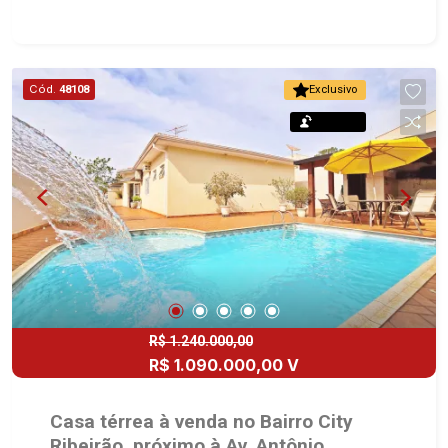
construída - 3 dormitórios com armários sendo 1
suíte - Banheiro social - Sala 2 ambientes -
Cozinha e área de serviço planejadas - Quarto de
serviço - Varanda gourmet com churrasqueira -
Cód.
48108
Exclusivo
Piscina - Quintal - Corredor lateral - Jardim - 3
Permuta
vagas gaveta Martinelli Imobiliária, referência no
mercado imobiliário desde 2000. Especialistas
em Venda, Locação e Lançamentos! Avenida
João Fiúsa, 1051 - Alto da Boa Vista | Ribeirão
Preto.
R$ 1.240.000,00
R$ 1.090.000,00 V
Casa térrea à venda no Bairro City
Ribeirão, próximo à Av. Antônio