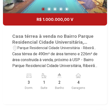
R$ 1.000.000,00 V
Casa térrea à venda no Bairro Parque
Residencial Cidade Universitária,
próximo à USP - Ribeirão Preto/SP.
Parque Residencial Cidade Universitária - Ribeirão
Preto/SP
Casa térrea de 490m² de área terreno e 226m² de
área construida à venda, próximo à USP - Bairro
Parque Residencial Cidade Universitária, Ribeirão
Preto/SP. Conheça as características deste
imóvel que a Martinelli Imobiliária selecionou
3
1
2
4
para você: - 490m² de área terreno e 226m² de
Dorm.
Suite
Banho
Garagens
área construida - 3 dormitórios com armários e
ar-condicionado sendo 1 suíte master com closet
e hidro - Banheiro social - Sala 3 ambientes -
Cozinha e área de serviço planejadas - Varanda