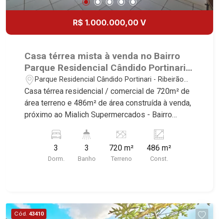
R$ 1.000.000,00 V
Casa térrea mista à venda no Bairro
Parque Residencial Cândido Portinari,
próximo ao Mialich Supermercados -
Parque Residencial Cândido Portinari - Ribeirão
Ribeirão Preto/SP.
Preto/SP
Casa térrea residencial / comercial de 720m² de
área terreno e 486m² de área construída à venda,
próximo ao Mialich Supermercados - Bairro
Parque Residencial Cândido Portinari, Ribeirão
Preto/SP. Conheça as características deste
3
3
720 m²
486 m²
imóvel que a Martinelli Imobiliária selecionou
Dorm.
Banho
Terreno
Const.
para você: - 720m² de área terreno e 486m² de
área construída - 3 dormitórios com armários -
Banheiro social - Home - Sala 2 ambientes -
Escritório - Copa - Cozinha - Área de serviço -
Quintal - Corredor lateral - Jardim - Varanda -
Cód.
43410