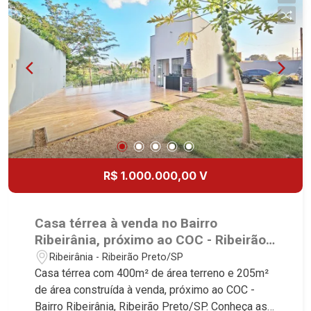
Acesso ao salão comercial nos fundos Martinelli
Imobiliária, referência no mercado imobiliário
desde 2000! Avenida João Fiúsa, 1051 - Alto da
Boa Vista | Ribeirão Preto.
R$ 1.000.000,00 V
Casa térrea à venda no Bairro
Ribeirânia, próximo ao COC - Ribeirão
Preto/SP.
Ribeirânia - Ribeirão Preto/SP
Casa térrea com 400m² de área terreno e 205m²
de área construída à venda, próximo ao COC -
Bairro Ribeirânia, Ribeirão Preto/SP. Conheça as