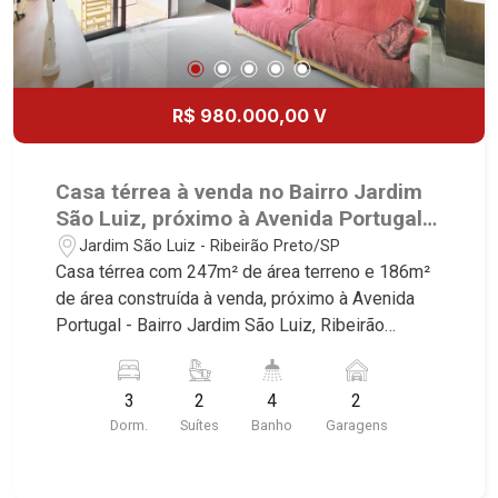
R$ 980.000,00 V
Casa térrea à venda no Bairro Jardim
São Luiz, próximo à Avenida Portugal -
Ribeirão Preto/SP.
Jardim São Luiz - Ribeirão Preto/SP
Casa térrea com 247m² de área terreno e 186m²
de área construída à venda, próximo à Avenida
Portugal - Bairro Jardim São Luiz, Ribeirão
Preto/SP. Conheça as características deste
imóvel que a Martinelli Imobiliária selecionou
3
2
4
2
para você: - 247m² de área terreno e 186m² de
Dorm.
Suítes
Banho
Garagens
área construída - 3 dormitórios sendo 2 suítes
com ar-condicionado e 1 com closet - Banheiro
social - Sala 2 ambientes - Cozinha planejada -