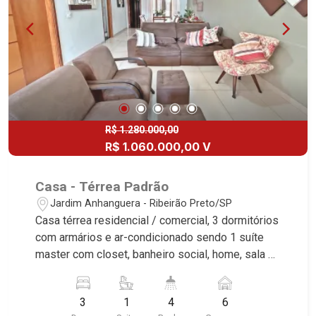
R$ 1.280.000,00
R$ 1.060.000,00 V
Casa - Térrea Padrão
Jardim Anhanguera - Ribeirão Preto/SP
Casa térrea residencial / comercial, 3 dormitórios
com armários e ar-condicionado sendo 1 suíte
master com closet, banheiro social, home, sala 2
ambientes, escritório, lavabo, copa, cozinha
planejada, despensa, área de serviço, varanda
3
1
4
6
gourmet com churrasqueira e forno de pizza,