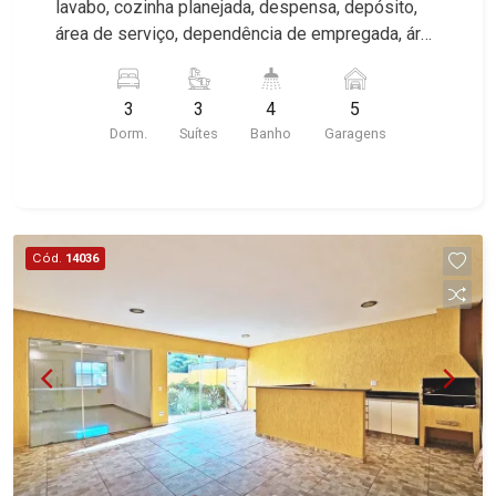
lavabo, cozinha planejada, despensa, depósito,
área de serviço, dependência de empregada, área
de lazer com piscina e churrasqueira, vestiário,
jardim, quintal, ar condicionado, portão eletrônico,
3
3
4
5
cerca elétrica, 5 vagas sendo 3 cobertas,
Dorm.
Suítes
Banho
Garagens
excelente localização, próximo a UNAERP.
Cód.
14036