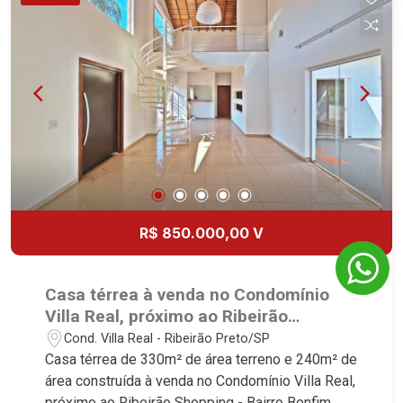
- Piscina - Vestiário - Quintal - Corredor lateral -
Jardim - Iluminação - 4 vagas Martinelli
Imobiliária, referência no mercado imobiliário
desde 2000. Especialistas em Venda, Locação e
Lançamentos! Avenida João Fiúsa, 1051 - Alto da
Boa Vista | Ribeirão Preto.
R$ 850.000,00 V
Casa térrea à venda no Condomínio
Villa Real, próximo ao Ribeirão
Shopping - Ribeirão Preto/SP.
Cond. Villa Real - Ribeirão Preto/SP
Casa térrea de 330m² de área terreno e 240m² de
área construída à venda no Condomínio Villa Real,
próximo ao Ribeirão Shopping - Bairro Bonfim