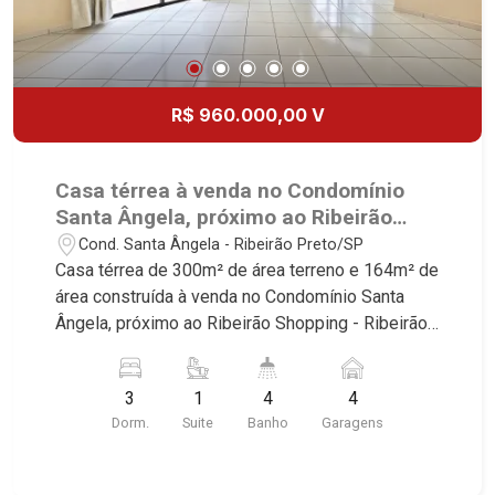
R$ 960.000,00 V
Casa térrea à venda no Condomínio
Santa Ângela, próximo ao Ribeirão
Shopping - Ribeirão Preto/SP.
Cond. Santa Ângela - Ribeirão Preto/SP
Casa térrea de 300m² de área terreno e 164m² de
área construída à venda no Condomínio Santa
Ângela, próximo ao Ribeirão Shopping - Ribeirão
Preto/SP. Conheça as características deste
imóvel que a Martinelli Imobiliária selecionou
3
1
4
4
para você: - 300m² de área terreno e 164m² de
Dorm.
Suite
Banho
Garagens
área construída - 3 dormitórios com armários
sendo 1 suíte - Banheiro social - Sala 2
ambientes com ar-condicionado - Lavabo -