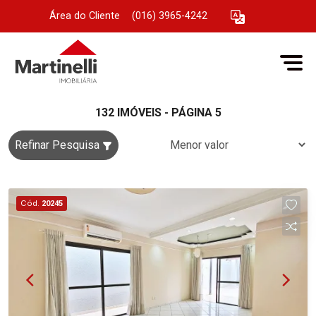
Área do Cliente
|
(016) 3965-4242
132 IMÓVEIS - PÁGINA 5
Refinar Pesquisa
Cód.
20245