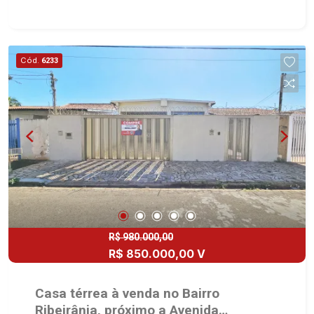
área construída - 3 dormitórios com armários
sendo 1 suíte - Banheiro social - Sala 2
ambientes - Cozinha planejada - Área de serviço
- Quintal - Corredor lateral - Jardim de inverno -
Cód.
6233
Vestiário - Cerca elétrica - 2 vagas Martinelli
Imobiliária, referência no mercado imobiliário
desde 2000. Especialistas em Venda, Locação e
Lançamentos! Avenida João Fiúsa, 1051 - Alto da
Boa Vista | Ribeirão Preto.
R$ 980.000,00
R$ 850.000,00 V
Casa térrea à venda no Bairro
Ribeirânia, próximo a Avenida