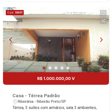
1051 - Alto da Boa Vista | Ribeirão Preto
em Venda e Locação! Avenida João Fiúsa, 1051 -
Alto da Boa Vista | Ribeirão Preto.
Cód.
15597
R$ 1.000.000,00 V
Casa - Térrea Padrão
Ribeirânia - Ribeirão Preto/SP
Térrea, 3 suítes com armários, sala 3 ambientes,