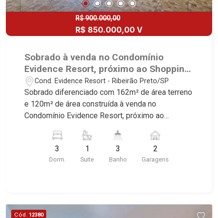
R$ 900.000,00
R$ 850.000,00 V
Sobrado à venda no Condomínio
Evidence Resort, próximo ao Shopping
Plaza Mirante Sul - Ribeirão Preto/SP.
Cond. Evidence Resort - Ribeirão Preto/SP
Sobrado diferenciado com 162m² de área terreno
e 120m² de área construída à venda no
Condomínio Evidence Resort, próximo ao
Shopping Plaza Mirante Sul - Bairro Cond.
Evidence Resort, Ribeirão Preto/SP. Conheça as
3
1
3
2
características deste imóvel que a Martinelli
Dorm.
Suite
Banho
Garagens
Imobiliária selecionou para você: - 162m² de área
terreno e 120m² de área construída - 3
dormitórios com armários, sendo 1 suíte com ar-
condicionado - Banheiro social - Sala 3
ambientes com ar-condicionado - Copa - Cozinha
Cód.
12380