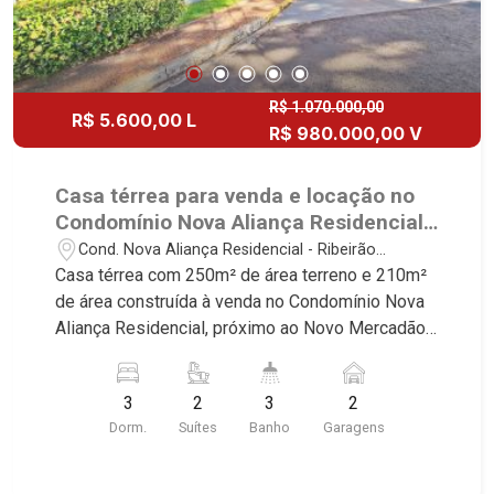
R$ 1.070.000,00
R$ 5.600,00 L
R$ 980.000,00 V
Casa térrea para venda e locação no
Condomínio Nova Aliança Residencial,
próximo ao Novo Mercadão - Ribeirão
Cond. Nova Aliança Residencial - Ribeirão
Preto/SP.
Preto/SP
Casa térrea com 250m² de área terreno e 210m²
de área construída à venda no Condomínio Nova
Aliança Residencial, próximo ao Novo Mercadão -
Bairro Jardim Nova Aliança, Ribeirão Preto/SP.
Conheça as características deste imóvel que a
3
2
3
2
Martinelli Imobiliária selecionou para você: -
Dorm.
Suítes
Banho
Garagens
250m² de área terreno e 210m² de área
construída - 3 dormitórios com armários sendo 2
suítes - Banheiro social - Sala 2 ambientes -