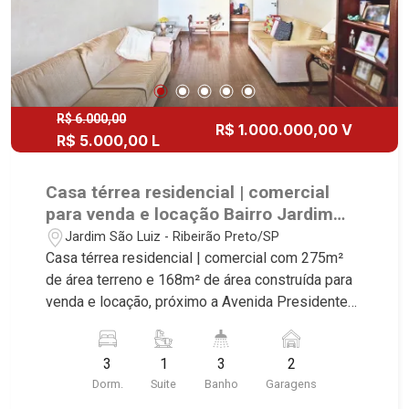
R$ 6.000,00
R$ 1.000.000,00 V
R$ 5.000,00 L
Casa térrea residencial | comercial
para venda e locação Bairro Jardim
São Luiz, próximo a Avenida
Jardim São Luiz - Ribeirão Preto/SP
Presidente Vargas - Ribeirão Preto/SP.
Casa térrea residencial | comercial com 275m²
de área terreno e 168m² de área construída para
venda e locação, próximo a Avenida Presidente
Vargas - Bairro Jardim São Luiz, Ribeirão
Preto/SP. Conheça as características deste
3
1
3
2
imóvel que a Martinelli Imobiliária selecionou
Dorm.
Suite
Banho
Garagens
para você: - 301m² de área terreno e 195m² de