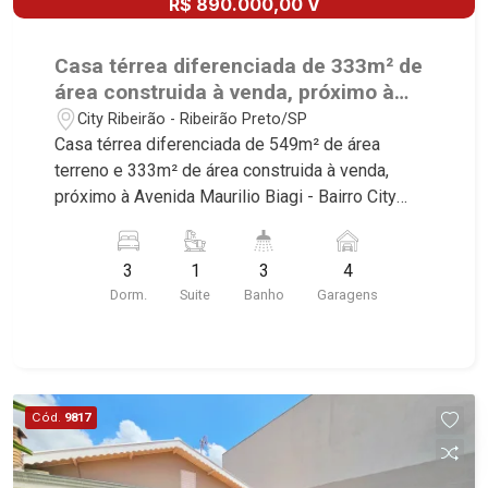
R$ 890.000,00 V
Casa térrea diferenciada de 333m² de
área construida à venda, próximo à
Avenida Maurilio Biagi - Ribeirão
City Ribeirão - Ribeirão Preto/SP
Preto/SP.
Casa térrea diferenciada de 549m² de área
terreno e 333m² de área construida à venda,
próximo à Avenida Maurilio Biagi - Bairro City
Ribeirão, Ribeirão Preto/SP. Conheça as
características deste imóvel que a Martinelli
3
1
3
4
Imobiliária selecionou para você: - 549m² de área
Dorm.
Suite
Banho
Garagens
terreno e 333m² de área construida - 3
dormitórios com armários e ar-condicionado
sendo 1 suíte master com closet e hidro -
Banheiro social - Sala 2 ambientes - Escritório -
Lavabo - Copa - Cozinha e área de serviço
Cód.
9817
planejadas - Despensa | depósito - Edícula -
Varanda gourmet com churrasqueira - Piscina
aquecida - Vestiário - Quintal - Corredor lateral -