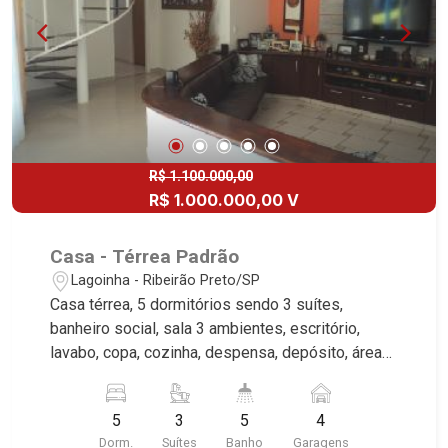
Village, San Remo, Residencial Jardim Canadá,
Torino, Città di Positano, San Diego, Quinta da
Alvorada, Monte Rey, Garden Villa e Quinta do
Golfe. Avenida João Fiúsa, 1051 - Alto da Boa
Vista | Ribeirão Preto.
R$ 1.100.000,00
R$ 1.000.000,00 V
Casa - Térrea Padrão
Lagoinha - Ribeirão Preto/SP
Casa térrea, 5 dormitórios sendo 3 suítes,
banheiro social, sala 3 ambientes, escritório,
lavabo, copa, cozinha, despensa, depósito, área
de serviço, dependência de empregada. Área
externa com piscina, churrasqueira, sauna,
5
3
5
4
vestiário, jardim, quintal, sacada, aquecedor solar,
Dorm.
Suítes
Banho
Garagens