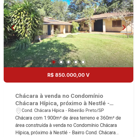
vagas sendo 2 cobertas - Fino acabamento - Alto
padrão Martinelli Imobiliária, referência no
mercado imobiliário desde 2000! Avenida João
Fiúsa, 1051 - Alto da Boa Vista | Ribeirão Preto.
R$ 850.000,00 V
Chácara à venda no Condomínio
Chácara Hípica, próximo à Nestlé -
Ribeirão Preto/SP.
Cond. Chácara Hípica - Ribeirão Preto/SP
Chácara com 1.900m² de área terreno e 360m² de
área construída à venda no Condomínio Chácara
Hípica, próximo à Nestlé - Bairro Cond. Chácara