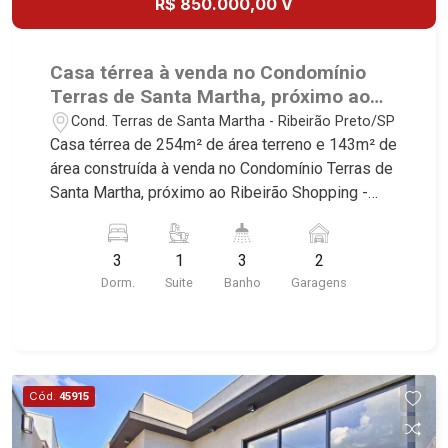
R$ 850.000,00 V
Casa térrea à venda no Condomínio
Terras de Santa Martha, próximo ao
Ribeirão Shopping - Ribeirão Preto/SP.
Cond. Terras de Santa Martha - Ribeirão Preto/SP
Casa térrea de 254m² de área terreno e 143m² de
área construída à venda no Condomínio Terras de
Santa Martha, próximo ao Ribeirão Shopping -
Bairro Cond. Terras de Santa Martha, Ribeirão
Preto/SP. Conheça as características deste
3
1
3
2
imóvel que a Martinelli Imobiliária selecionou
Dorm.
Suite
Banho
Garagens
para você: - 254m² de área terreno e 143m² de
área construída - 3 dormitórios sendo 2 suítes -
Sala 2 ambientes - Cozinha com cooktop - Área
de serviço - Varanda gourmet com churrasqueira
- Vestiário - 2 vagas Martinelli Imobiliária,
Cód.
45915
referência no mercado imobiliário desde 2000.
Especialistas em Venda, Locação e