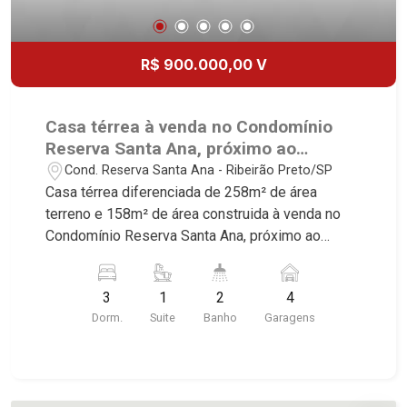
R$ 900.000,00 V
Casa térrea à venda no Condomínio
Reserva Santa Ana, próximo ao
Cenourão - Ribeirão Preto/SP.
Cond. Reserva Santa Ana - Ribeirão Preto/SP
Casa térrea diferenciada de 258m² de área
terreno e 158m² de área construida à venda no
Condomínio Reserva Santa Ana, próximo ao
Cenourão - Bairro Cond. Reserva Santa Ana,
Ribeirão Preto/SP. Conheça as características
3
1
2
4
deste imóvel que a Martinelli Imobiliária
Dorm.
Suite
Banho
Garagens
selecionou para você: - 258m² de área terreno e
158m² de área construida - 3 dormitórios sendo
1 suíte - Banheiro social - Sala 2 ambientes -
Cozinha - Área de serviço - Área gourmet com