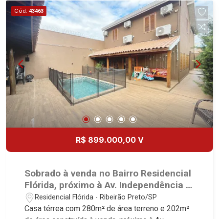
vagas Martinelli Imobiliária, referência no
Cód.
43463
mercado imobiliário desde 2000! Avenida João
Fiúsa, 1051 - Alto da Boa Vista | Ribeirão Preto.
R$ 899.000,00 V
Sobrado à venda no Bairro Residencial
Flórida, próximo à Av. Independência -
Ribeirão Preto/SP.
Residencial Flórida - Ribeirão Preto/SP
Casa térrea com 280m² de área terreno e 202m²