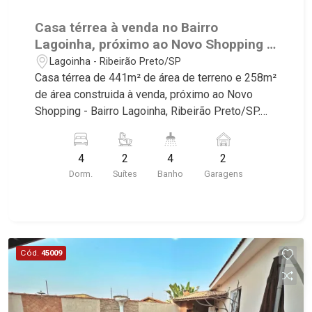
Casa térrea à venda no Bairro
Lagoinha, próximo ao Novo Shopping -
Ribeirão Preto/SP.
Lagoinha - Ribeirão Preto/SP
Casa térrea de 441m² de área de terreno e 258m²
de área construida à venda, próximo ao Novo
Shopping - Bairro Lagoinha, Ribeirão Preto/SP.
Conheça as características deste imóvel que a
Martinelli Imobiliária selecionou para você: -
4
2
4
2
441m² de área de terreno e 258m² de área
Dorm.
Suítes
Banho
Garagens
construida - 4 dormitórios com armários sendo 2
suítes - Banheiro social - Sala 3 ambientes -
Cozinha e área de serviço planejadas - Despensa
- Varanda gourmet com churrasqueira - Piscina -
Corredor lateral - Edícula - Iluminação - 2 vagas
Cód.
45009
Martinelli Imobiliária, referência no mercado
imobiliário desde 2000. Especialistas em Venda,
Locação e Lançamentos! Avenida João Fiúsa,
1051 - Alto da Boa Vista | Ribeirão Preto.