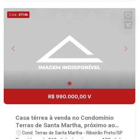
Banheiro social - Sala 2 ambientes - Cozinha e
área de serviço planejadas - Varanda gourmet
Cód.
47146
com churrasqueira - Quintal - Jardim - 4 vagas
sendo 2 cobertas Martinelli Imobiliária, referência
no mercado imobiliário desde 2000! Avenida
João Fiúsa, 1051 - Alto da Boa Vista | Ribeirão
Preto.
R$ 990.000,00 V
Casa térrea à venda no Condomínio
Terras de Santa Martha, próximo ao
Cenourão - Ribeirão Preto/SP.
Cond. Terras de Santa Martha - Ribeirão Preto/SP