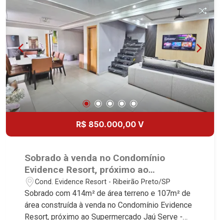
imobiliário desde 2000! Avenida João Fiúsa,
1051 - Alto da Boa Vista | Ribeirão Preto.
R$ 850.000,00 V
Sobrado à venda no Condomínio
Evidence Resort, próximo ao
Supermercado Jaú Serve - Ribeirão
Cond. Evidence Resort - Ribeirão Preto/SP
Preto/SP.
Sobrado com 414m² de área terreno e 107m² de
área construída à venda no Condomínio Evidence
Resort, próximo ao Supermercado Jaú Serve -