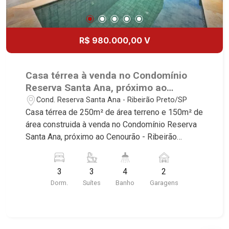
R$ 980.000,00 V
Casa térrea à venda no Condomínio
Reserva Santa Ana, próximo ao
Cenourão - Ribeirão Preto/SP.
Cond. Reserva Santa Ana - Ribeirão Preto/SP
Casa térrea de 250m² de área terreno e 150m² de
área construida à venda no Condomínio Reserva
Santa Ana, próximo ao Cenourão - Ribeirão
Preto/SP. Conheça as características deste
imóvel que a Martinelli Imobiliária selecionou
3
3
4
2
para você: - 250m² de área terreno e 150m² de
Dorm.
Suítes
Banho
Garagens
área construida - 3 suítes com armários - Sala 2
ambientes - Lavabo - Cozinha e área de serviço
planejadas - Sacada - Lazer com churrasqueira e
piscina - Quintal - Corredor lateral - Jardim - 2