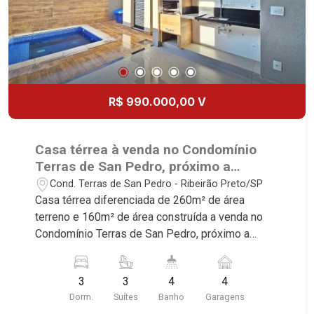
Boa Vista | Ribeirão Preto.
R$ 990.000,00 V
Casa térrea à venda no Condomínio
Terras de San Pedro, próximo a
Rodovia José Fregonezi - Ribeirão
Cond. Terras de San Pedro - Ribeirão Preto/SP
Preto/SP.
Casa térrea diferenciada de 260m² de área
terreno e 160m² de área construída a venda no
Condomínio Terras de San Pedro, próximo a
Rodovia José Fregonezi - Bairro Bonfim Paulista,
Ribeirão Preto/SP. Conheça as características
3
3
4
4
deste imóvel que a Martinelli Imobiliária
Dorm.
Suítes
Banho
Garagens
selecionou para você: - 260m² de área terreno e