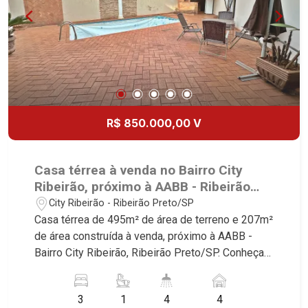
R$ 850.000,00 V
Casa térrea à venda no Bairro City
Ribeirão, próximo à AABB - Ribeirão
Preto/SP.
City Ribeirão - Ribeirão Preto/SP
Casa térrea de 495m² de área de terreno e 207m²
de área construída à venda, próximo à AABB -
Bairro City Ribeirão, Ribeirão Preto/SP. Conheça
as características deste imóvel que a Martinelli
Imobiliária selecionou para você: - 495m² de área
3
1
4
4
de terreno e 207m² de área construída - Esquina -