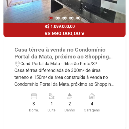
R$ 1.099.000,00
R$ 990.000,00 V
Casa térrea à venda no Condomínio
Portal da Mata, próximo ao Shopping
Iguatemi - Ribeirão Preto/SP
Cond. Portal da Mata - Ribeirão Preto/SP
Casa térrea diferenciada de 300m² de área
terreno e 150m² de área construída à venda no
Condomínio Portal da Mata, próximo ao Shopping
Iguatemi - Bairro Cond. Portal da Mata, Ribeirão
Preto/SP. Conheça as características deste
3
1
2
4
imóvel que a Martinelli Imobiliária selecionou
Dorm.
Suite
Banho
Garagens
para você: - 300m² de área terreno e 150m² de
área construída - 3 dormitórios com armários
sendo 1 suíte master com closet e hidro -