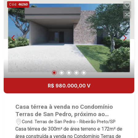
churrasqueira - Quintal - Corredor lateral -
Cód.
46260
Paisagismo - Cerca elétrica - Iluminação - 4
vagas sendo 2 cobertas - Fino acabamento - Alto
padrão Martinelli Imobiliária, referência no
mercado imobiliário desde 2000! Avenida João
Fiúsa, 1051 - Alto da Boa Vista | Ribeirão Preto.
R$ 980.000,00 V
Casa térrea à venda no Condomínio
Terras de San Pedro, próximo ao
Ribeirão Shopping - Ribeirão Preto/SP.
Cond. Terras de San Pedro - Ribeirão Preto/SP
Casa térrea de 300m² de área terreno e 172m² de
área construída a venda no Condomínio Terras de