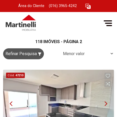
Área do Cliente
|
(016) 3965-4242
118 IMÓVEIS - PÁGINA 2
Refinar Pesquisa
Cód.
47210