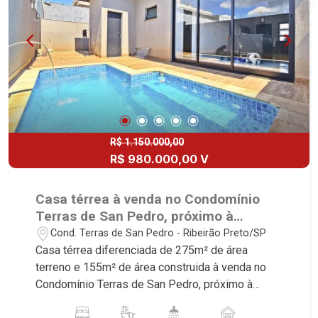
Lançamentos! Avenida João Fiúsa, 1051 - Alto da
Boa Vista | Ribeirão Preto.
R$ 1.150.000,00
R$ 980.000,00 V
Casa térrea à venda no Condomínio
Terras de San Pedro, próximo à
Rodovia José Fregonezi - Ribeirão
Cond. Terras de San Pedro - Ribeirão Preto/SP
Preto/SP.
Casa térrea diferenciada de 275m² de área
terreno e 155m² de área construida à venda no
Condomínio Terras de San Pedro, próximo à
Rodovia José Fregonezi - Bairro Cond. Terras de