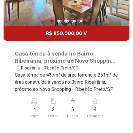
Boa Vista | Ribeirão Preto.
R$ 850.000,00 V
Casa térrea à venda no Bairro
Ribeirânia, próximo ao Novo Shopping -
Ribeirão Preto/SP.
Ribeirânia - Ribeirão Preto/SP
Casa térrea de 437m² de área terreno e 251m² de
área construída à venda no Bairro Ribeirânia,
próximo ao Novo Shopping - Ribeirão Preto/SP.
Conheça as características deste imóvel que a
Martinelli Imobiliária selecionou para você: -
4
2
5
4
437m² de área terreno e 251m² de área
Dorm.
Suítes
Banho
Garagens
construída - 4 dormitórios sendo 2 suítes com
armários e ar-condicionado - Home - Escritório -
Lavabo - Sala 2 ambientes - Cozinha e área de