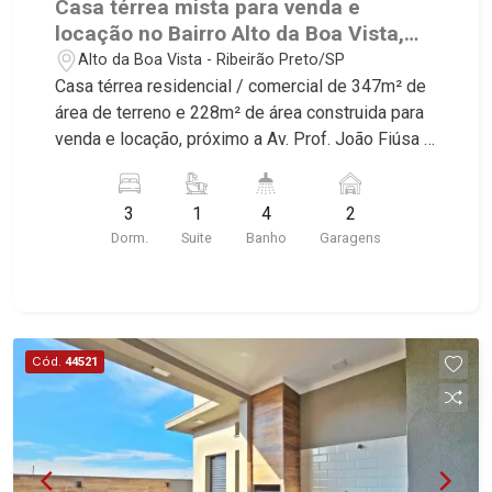
Casa térrea mista para venda e
locação no Bairro Alto da Boa Vista,
próximo a Av. Prof. João Fiúsa -
Alto da Boa Vista - Ribeirão Preto/SP
Ribeirão Preto/SP.
Casa térrea residencial / comercial de 347m² de
área de terreno e 228m² de área construida para
venda e locação, próximo a Av. Prof. João Fiúsa -
Bairro Alto da Boa Vista, Ribeirão Preto/SP.
Conheça as características deste imóvel que a
3
1
4
2
Martinelli Imobiliária selecionou para você: -
Dorm.
Suite
Banho
Garagens
347m² de área de terreno e 228m² de área
construida - 3 dormitórios com armários sendo 1
suíte master com closet - Banheiro social - Sala
2 ambientes - Lavabo - Copa - Cozinha planejada
- Despensa - Área de serviço - Quintal - Corredor
Cód.
44521
lateral - Jardim - Alarme - Cerca elétrica -
Iluminação - 2 vagas cobertas Martinelli
Imobiliária, referência no mercado imobiliário
desde 2000. Especialistas em Venda, Locação e
Lançamentos! Avenida João Fiúsa, 1051 - Alto da