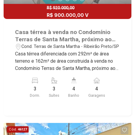
R$ 920.000,00
R$ 900.000,00 V
Casa térrea à venda no Condomínio
Terras de Santa Martha, próximo ao
Restaurante da Tulha - Ribeirão
Cond. Terras de Santa Martha - Ribeirão Preto/SP
Preto/SP.
Casa térrea diferenciada com 292m² de área
terreno e 162m² de área construida à venda no
Condomínio Terras de Santa Martha, próximo ao
Restaurante da Tulha - Bairro Terras de Santa
Martha, Ribeirão Preto/SP. Conheça as
3
3
4
4
características deste imóvel que a Martinelli
Dorm.
Suítes
Banho
Garagens
Imobiliária selecionou para você: - 292m² de área
terreno e 162m² de área construida - 3 suítes -
Sala 2 ambientes - Lavabo - Cozinha - Área de
serviço - Varanda gourmet com churrasqueira -
Piscina - Vestiário - Quintal - Corredor lateral -
Cód.
46127
Jardim - Iluminação - Cerca elétrica - 4 vagas