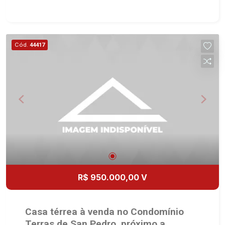
160m² de área construída - 3 suítes - Sala 2
ambientes - Escritório - Lavabo - Cozinha -
Despensa - Área de serviço - Varanda gourmet
com churrasqueira - Piscina com hidro - Quintal -
Cód.
44417
Corredor lateral - Paisagismo - Iluminação - 4
vagas sendo 2 cobertas - Fino acabamento, alto
padrão Martinelli Imobiliária, referência no
mercado imobiliário desde 2000. Especialistas
em Venda, Locação e Lançamentos! Avenida
João Fiúsa, 1051 - Alto da Boa Vista | Ribeirão
Preto.
R$ 950.000,00 V
Casa térrea à venda no Condomínio
Terras de San Pedro, próximo a