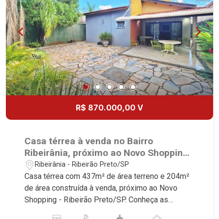
Maria, Baraúna Residencial, Villa de Buenos Aires,
Magnólias, Vila do Golfe, Vila Verde, Country
Village, San Remo, Residencial Jardim Canadá,
Torino, Città di Positano, San Diego, Quinta da
Alvorada, Monte Rey, Garden Villa e Quinta do
Golfe. Avenida João Fiúsa, 1051 - Alto da Boa
Vista | Ribeirão Preto.
R$ 870.000,00 V
Casa térrea à venda no Bairro
Ribeirânia, próximo ao Novo Shopping -
Ribeirão Preto/SP.
Ribeirânia - Ribeirão Preto/SP
Casa térrea com 437m² de área terreno e 204m²
de área construída à venda, próximo ao Novo
Shopping - Ribeirão Preto/SP. Conheça as
características deste imóvel que a Martinelli