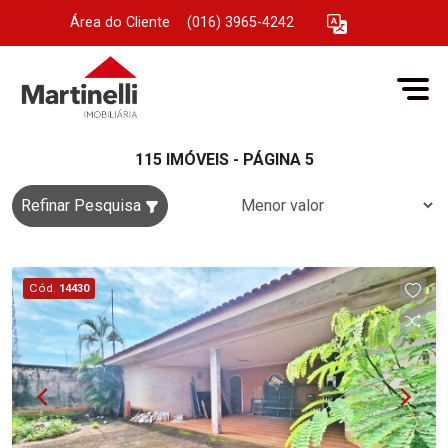
Área do Cliente
|
(016) 3965-4242
115 IMÓVEIS - PÁGINA 5
Refinar Pesquisa
Cód.
14430