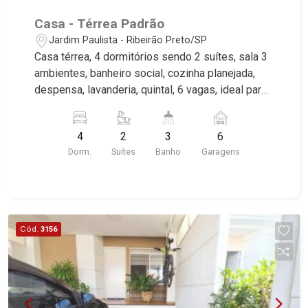
Casa - Térrea Padrão
Jardim Paulista - Ribeirão Preto/SP
Casa térrea, 4 dormitórios sendo 2 suítes, sala 3
ambientes, banheiro social, cozinha planejada,
despensa, lavanderia, quintal, 6 vagas, ideal para
construtora, excelente localização, próximo
Avenida 13 de Maio. Martinelli Imobiliária,
4
2
3
6
referência no mercado imobiliário desde 2000.
Dorm.
Suítes
Banho
Garagens
Especialistas em Venda, Locação e
Lançamentos! Avenida João Fiúsa, 1051 - Alto da
Boa Vista | Ribeirão Preto.
Cód.
3156