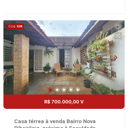
dormitórios com armários sendo 1 suíte -
Banheiro social - Sala 2 ambientes - Cozinha
planejada - Área de serviço - Banheiro de serviço
- Depósito - Varanda gourmet com churrasqueira
Cód.
538
e forno de pizza - Jardim - Quintal - Corredor
lateral - Aquecedor solar - 2 vagas cobertas -
Condomínio com lazer completo Martinelli
Imobiliária, referência no mercado imobiliário
desde 2000! Avenida João Fiúsa, 1051 - Alto da
Boa Vista | Ribeirão Preto.
R$ 700.000,00 V
Casa térrea à venda Bairro Nova