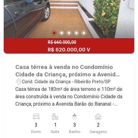
R$ 660.000,00
R$ 620.000,00 V
Casa térrea à venda no Condomínio
Cidade da Criança, próximo a Avenida
Barão do Bananal - Ribeirão Preto/SP.
Cond. Cidade da Criança - Ribeirão Preto/SP
Casa térrea de 183m² de área terreno e 110m² de
área construída à venda no Condomínio Cidade da
Criança, próximo a Avenida Barão do Bananal -
Bairro Jardim Zara, Ribeirão Preto/SP. Conheça
as características deste imóvel que a Martinelli
3
1
3
2
Imobiliária selecionou para você: - 183m² de área
Dorm.
Suite
Banho
Garagens
terreno e 110m² de área construída - 3