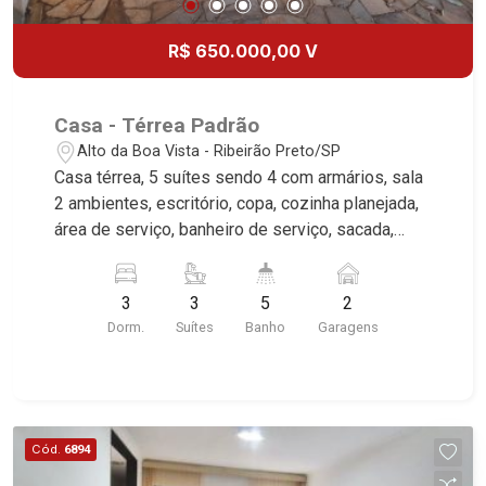
R$ 650.000,00 V
Casa - Térrea Padrão
Alto da Boa Vista - Ribeirão Preto/SP
Casa térrea, 5 suítes sendo 4 com armários, sala
2 ambientes, escritório, copa, cozinha planejada,
área de serviço, banheiro de serviço, sacada,
lazer com piscina, quintal, corredor lateral, 2
vagas, excelente localização, próximo a Avenida
3
3
5
2
Professor João Fiúsa.
Dorm.
Suítes
Banho
Garagens
Cód.
6894