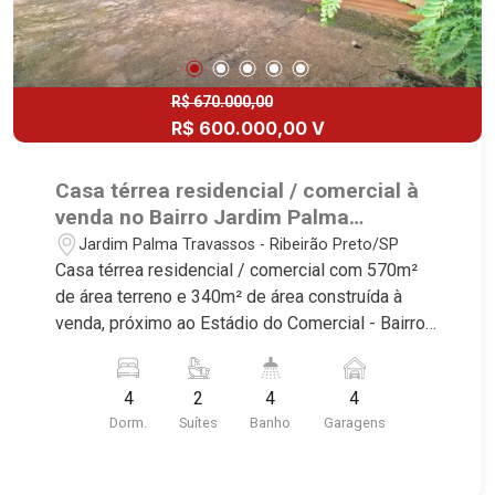
R$ 670.000,00
R$ 600.000,00 V
Casa térrea residencial / comercial à
venda no Bairro Jardim Palma
Travassos, próximo ao Estádio do
Jardim Palma Travassos - Ribeirão Preto/SP
Comercial - Ribeirão Preto/SP.
Casa térrea residencial / comercial com 570m²
de área terreno e 340m² de área construída à
venda, próximo ao Estádio do Comercial - Bairro
Jardim Palma Travassos, Ribeirão Preto/SP.
Conheça as características deste imóvel que a
4
2
4
4
Martinelli Imobiliária selecionou para você: -
Dorm.
Suítes
Banho
Garagens
570m² de área terreno e 340m² de área
construída - 4 dormitórios com armários, sendo 1
suítes - Banheiro social - Sala 3 ambientes -