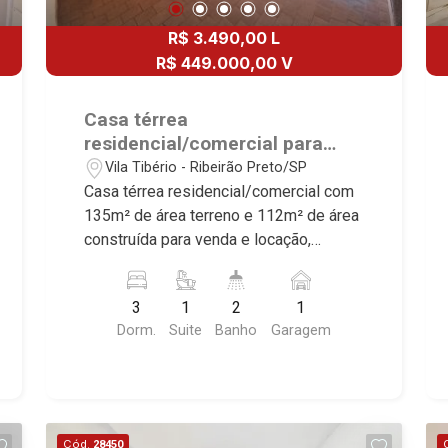
R$ 3.490,00 L
R$ 449.000,00 V
Casa térrea
residencial/comercial para
venda e locação no Bairro Vila
Vila Tibério - Ribeirão Preto/SP
Tibério, próximo a Avenida do
Casa térrea residencial/comercial com
Café - Ribeirão Preto/SP.
135m² de área terreno e 112m² de área
construída para venda e locação,
próximo a Avenida do Café - Bairro Vila
Tibério, Ribeirão Preto/SP. Conheça as
3
1
2
1
características deste imóvel que a
Dorm.
Suite
Banho
Garagem
Martinelli Imobiliária selecionou para
você: - 135m² de área terreno e 112m²
de área construída - 3 dormitórios
sendo 1 suíte - Banheiro social - Sala 2
ambientes - Cozinha - Despensa - Área
Cód.
28450