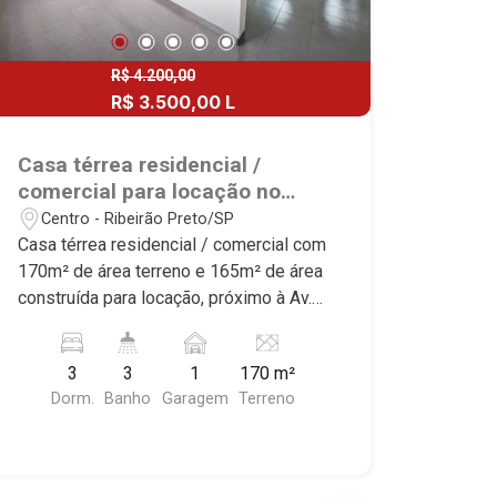
R$ 4.200,00
R$ 3.500,00 L
Casa térrea residencial /
comercial para locação no
Bairro Centro, próximo à Av. Dr.
Centro - Ribeirão Preto/SP
Francisco Junqueira - Ribeirão
Casa térrea residencial / comercial com
Preto/SP.
170m² de área terreno e 165m² de área
construída para locação, próximo à Av.
Dr. Francisco Junqueira - Bairro Centro,
Ribeirão Preto/SP. Conheça as
3
3
1
170 m²
características deste imóvel que a
Dorm.
Banho
Garagem
Terreno
Martinelli Imobiliária selecionou para
você: - 170m² de área terreno e 165m²
de área construída - 3 dormitórios,
sendo 1 com armários - Banheiro social