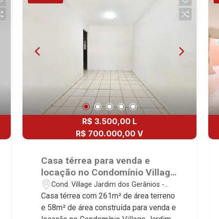
de serviço - Quintal com churrasqueira -
1 vaga Martinelli Imobiliária, referência
no mercado imobiliário desde 2000!
Avenida João Fiúsa, 1051 - Alto da Boa
Vista | Ribeirão Preto.
R$ 3.500,00 L
R$ 700.000,00 V
Casa térrea para venda e
locação no Condomínio Village
Jardim dos Gerânios, próximo
Cond. Village Jardim dos Gerânios -
ao Jaú Serve Supermercados -
Ribeirão Preto/SP
Casa térrea com 261m² de área terreno
Ribeirão Preto/SP.
e 58m² de área construída para venda e