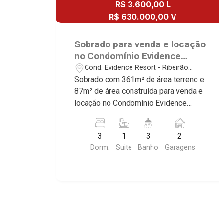
R$ 3.600,00 L
R$ 630.000,00 V
Sobrado para venda e locação
no Condomínio Evidence
Resort, próximo ao Jaú Serve
Cond. Evidence Resort - Ribeirão
Supermercado - Ribeirão
Preto/SP
Sobrado com 361m² de área terreno e
Preto/SP.
87m² de área construída para venda e
locação no Condomínio Evidence
Resort, próximo ao Jaú Serve
Supermercado - Bairro Cond. Evidence
3
1
3
2
Resort, Ribeirão Preto/SP. 3
Dorm.
Suite
Banho
Garagens
dormitórios com armários sendo 1
suíte, banheiro social, sala 2 ambientes,
banheiro social, cozinha planejada, área
de serviço, quintal, corredor lateral,
jardim, 2 vagas Conheça as
características deste imóvel que a