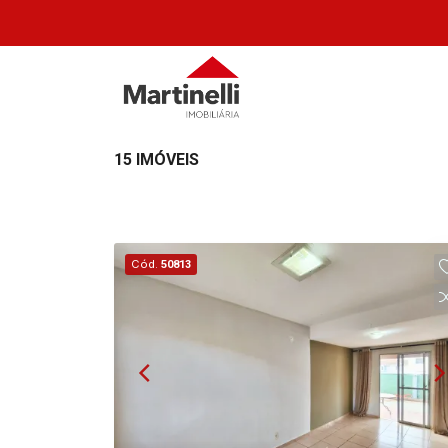
15 IMÓVEIS
Cód.
50813