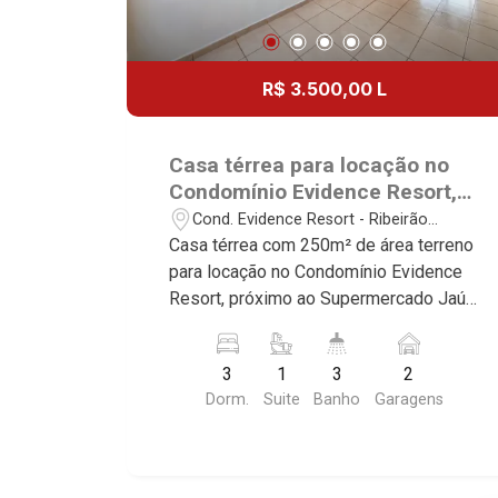
R$ 3.500,00 L
Casa térrea para locação no
Condomínio Evidence Resort,
próximo ao Supermercado Jaú
Cond. Evidence Resort - Ribeirão
serve - Ribeirão Preto/SP.
Preto/SP
Casa térrea com 250m² de área terreno
para locação no Condomínio Evidence
Resort, próximo ao Supermercado Jaú
serve - Bairro Cond. Evidence Resort,
Ribeirão Preto/SP. Conheça as
3
1
3
2
características deste imóvel que a
Dorm.
Suite
Banho
Garagens
Martinelli Imobiliária selecionou para
você: - 250m² de área terreno - 3 suítes
com armários sendo 1 suíte com ar-
condicionado - Sala 2 ambientes -