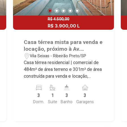
R$ 4.500,00
R$ 3.900,00 L
R$ 1.000.000,00
R$ 980.000,00 V
Casa térrea mista para venda e
locação, próximo à Av.
Presidente Vargas - Ribeirão
Vila Seixas - Ribeirão Preto/SP
Preto.
Casa térrea residencial | comercial de
484m² de área terreno e 301m² de área
construída para venda e locação,
próximo à Av. Presidente Vargas -
Bairro Vila Seixas, Ribeirão Preto.
3
1
3
3
Conheça as características deste
Dorm.
Suite
Banho
Garagens
imóvel que a Martinelli Imobiliária
selecionou para você: - 484m² de área
terreno e 301m² de área construída - 3
dormitórios com armários sendo 1