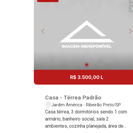
gourmet com churrasqueira - Vestiário -
Quintal - Corredor lateral - Iluminação -
Energia Solar gera 800kwh mes - 2
vagas Martinelli Imobiliária - excelência
absoluta no mercado imobiliário de
Ribeirão Preto. Referência em imóveis
de alto padrão, somos especialistas na
venda e locação de casas e terrenos
residenciais e comerciais nos bairros
mais desejados da Zona Sul,
reconhecidos por sua segurança,
R$ 3.500,00 L
infraestrutura e qualidade de vida
incomparável. Atuamos nos bairros de
maior prestígio da região, como: Alto da
Casa - Térrea Padrão
Boa Vista, Jardim Botânico, Jardim
Jardim América - Ribeirão Preto/SP
Olhos D`Água, Vila do Golfe, City
Casa térrea, 3 dormitórios sendo 1 com
Ribeirão, Jardim Canadá, Guaporé, Ilhas
armário, banheiro social, sala 2
do Sul, Jardim Nova Aliança, Boulevard,
ambientes, cozinha planejada, área de
Higienópolis, Sumaré, Jardim América,