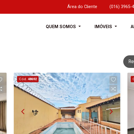
Área do Cliente
|
(016) 3965-
QUEM SOMOS
IMÓVEIS
A
Re
Cód.
48692