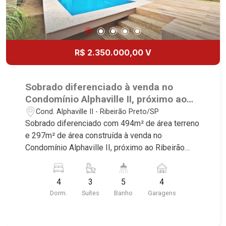
R$ 2.350.000,00 V
Sobrado diferenciado à venda no
Condomínio Alphaville II, próximo ao
Ribeirão Shopping - Ribeirão Preto/SP.
Cond. Alphaville II - Ribeirão Preto/SP
Sobrado diferenciado com 494m² de área terreno
e 297m² de área construída à venda no
Condomínio Alphaville II, próximo ao Ribeirão
Shopping - Bairro Cond. Alphaville II, Ribeirão
Preto/SP. Conheça as características deste
4
3
5
4
imóvel que a Martinelli Imobiliária selecionou
Dorm.
Suítes
Banho
Garagens
para você: - 494m² de área terreno e 297m² de
área construída - 4 dormitórios com armários e
ar-condicionado, sendo 3 suítes - Sala 2