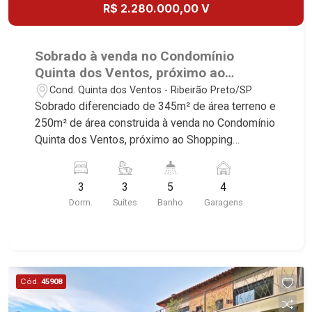
R$ 2.280.000,00 V
Quinta da Alvorada, Monte Rey, Garden Villa e
Quinta do Golfe. Avenida João Fiúsa, 1051 - Alto
da Boa Vista | Ribeirão Preto.
Sobrado à venda no Condomínio
Quinta dos Ventos, próximo ao
Shopping Iguatemi - Ribeirão Preto/SP.
Cond. Quinta dos Ventos - Ribeirão Preto/SP
Sobrado diferenciado de 345m² de área terreno e
250m² de área construida à venda no Condomínio
Quinta dos Ventos, próximo ao Shopping
Iguatemi - Bairro Quinta Dos Ventos, Ribeirão
Preto/SP. Conheça as características deste
3
3
5
4
imóvel que a Martinelli Imobiliária selecionou
Dorm.
Suítes
Banho
Garagens
para você: - 345m² de área terreno e 250m² de
área construida - 3 suítes master com closet -
Sala 2 ambientes - Escritório reversível para 4°
suíte - Lavabo - Cozinha e área de serviço
planejadas - Despensa - Sacada - Varanda
Cód.
45908
gourmet com churrasqueira - Piscina - Sauna -
Vestiário - Quintal - Corredor lateral - Paisagismo