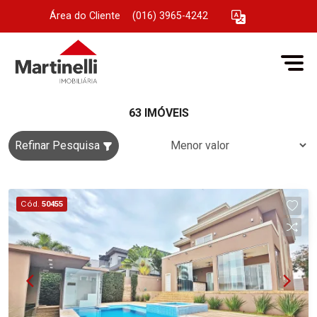
Área do Cliente
|
(016) 3965-4242
63 IMÓVEIS
Refinar Pesquisa
Cód.
50455