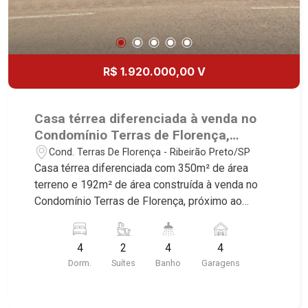
R$ 1.920.000,00 V
Casa térrea diferenciada à venda no
Condomínio Terras de Florença,
próximo ao Shopping Iguatemi -
Cond. Terras De Florença - Ribeirão Preto/SP
Ribeirão Preto/SP.
Casa térrea diferenciada com 350m² de área
terreno e 192m² de área construída à venda no
Condomínio Terras de Florença, próximo ao
Shopping Iguatemi - Bairro Cond. Terras De
Florença, Ribeirão Preto/SP. Conheça as
4
2
4
4
características deste imóvel que a Martinelli
Dorm.
Suítes
Banho
Garagens
Imobiliária selecionou para você: - 350m² de área
terreno e 192m² de área construída - 4
dormitórios com armários, sendo 2 suítes - Sala