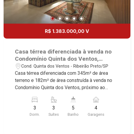
R$ 1.383.000,00 V
Casa térrea diferenciada à venda no
Condomínio Quinta dos Ventos,
próximo ao Shopping Iguatemi -
Cond. Quinta dos Ventos - Ribeirão Preto/SP
Ribeirão Preto/SP.
Casa térrea diferenciada com 345m² de área
terreno e 182m² de área construída à venda no
Condomínio Quinta dos Ventos, próximo ao
Shopping Iguatemi - Bairro Cond. Quinta Dos
Ventos, Ribeirão Preto/SP. Conheça as
3
3
5
4
características deste imóvel que a Martinelli
Dorm.
Suítes
Banho
Garagens
Imobiliária selecionou para você: - 345m² de área
terreno e 182m² de área construída - 3 suítes,
sendo 2 com armários e 1 com closet - Sala 3