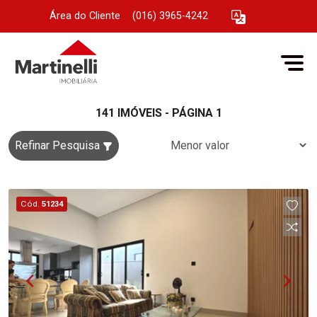
Área do Cliente
|
(016) 3965-4242
141 IMÓVEIS - PÁGINA 1
Refinar Pesquisa
Cód.
51234