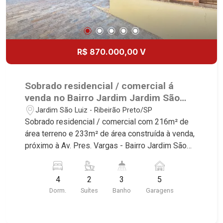
R$ 870.000,00 V
Sobrado residencial / comercial á
venda no Bairro Jardim Jardim São
Luiz, próximo à Av. Pres. Vargas -
Jardim São Luiz - Ribeirão Preto/SP
Ribeirão Preto/SP.
Sobrado residencial / comercial com 216m² de
área terreno e 233m² de área construída à venda,
próximo à Av. Pres. Vargas - Bairro Jardim São
Luiz, Ribeirão Preto/SP. Conheça as
características deste imóvel que a Martinelli
4
2
3
5
Imobiliária selecionou para você: - 216m² de área
Dorm.
Suítes
Banho
Garagens
terreno e 233m² de área construída - 4
dormitórios, sendo2 suítes - Sala 2 ambientes -
Laabo - Cozinha e área de serviço planejadas -