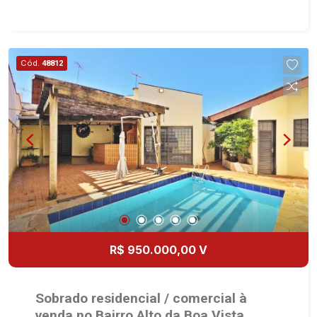
armários, sendo 1 com ar-condicionado - Home -
Sala 2 ambientes - Escritório - Lavabo - Copa -
Cozinha planejada - Despensa - Área de serviço -
Varanda gourmet com churrasqueira - Vestiário -
Cód.
48812
Quintal - Corredor lateral - Jardim - Cerca elétrica
- Câmeras de segurança - 3 vagas, sendo 1
coberta Martinelli Imobiliária, referência no
mercado imobiliário desde 2000! Avenida João
Fiúsa, 1051 - Alto da Boa Vista | Ribeirão Preto.
R$ 950.000,00 V
Sobrado residencial / comercial à
venda no Bairro Alto da Boa Vista,