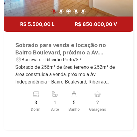
R$ 5.500,00 L
R$ 850.000,00 V
Sobrado para venda e locação no
Bairro Boulevard, próximo a Av.
Independência - Ribeirão Preto/SP.
Boulevard - Ribeirão Preto/SP
Sobrado de 256m² de área terreno e 252m² de
área construída a venda, próximo a Av.
Independência - Bairro Boulevard, Ribeirão
Preto/SP. Conheça as características deste
imóvel que a Martinelli Imobiliária selecionou
3
1
5
2
para você: - 256m² de área terreno e 252m² de
Dorm.
Suite
Banho
Garagens
área construída - 3 dormitórios sendo 1 suíte
com armário - Banheiro social - Sala 2 ambientes
- Lavabo - Cozinha planejada - Despensa - Área
de serviço - Dependência de empregada -