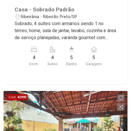
Casa - Sobrado Padrão
Ribeirânia - Ribeirão Preto/SP
Sobrado, 4 suítes com armários sendo 1 no
térreo, home, sala de jantar, lavabo, cozinha e área
de serviço planejadas, varanda gourmet com
churrasqueira, piscina, corredor lateral,
paisagismo, 5 vagas sendo 2 cobertas, excelente
4
4
5
5
localização, próximo a Av. Costabile Romano.
Dorm.
Suítes
Banho
Garagens
Martinelli Imobiliária, referência no mercado
imobiliário desde 2000. Especialistas em Venda
e Locação! Avenida João Fiúsa, 1051 - Alto da
Boa Vista | Ribeirão Preto.
Cód.
42990