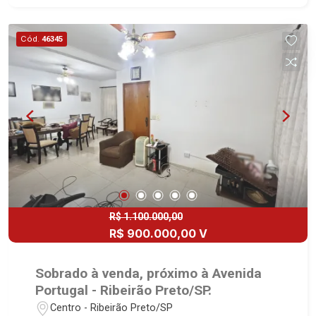
Cozinha e área de serviço planejadas - Sacada -
Churrasqueira - Piscina - Quintal - Corredor lateral
Cód.
46345
- Jardim - 4 vagas Martinelli Imobiliária,
referência no mercado imobiliário desde 2000!
Avenida João Fiúsa, 1051 - Alto da Boa Vista |
Ribeirão Preto.
R$ 1.100.000,00
R$ 900.000,00 V
Sobrado à venda, próximo à Avenida
Portugal - Ribeirão Preto/SP.
Centro - Ribeirão Preto/SP