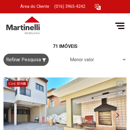
Área do Cliente
|
(016) 3965-4242
71 IMÓVEIS
Refinar Pesquisa
Cód.
51105