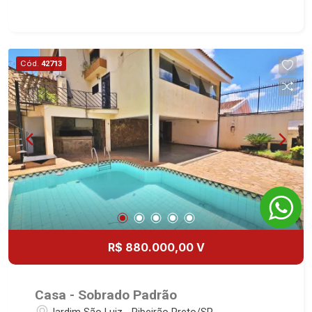
sendo 1 suíte - Banheiro social - Sala 3
ambientes - Lavabo - Cozinha e área de serviço
planejadas - Dependência de empregada - Área
gourmet com churrasqueira - Piscina - Sauna -
Cód.
42713
Vestiário - Quintal - Corredor lateral - Paisagismo
- Alarme - Cerca elétrica - 6 vagas Martinelli
Imobiliária - excelência absoluta no mercado
imobiliário de Ribeirão Preto. Referência em
imóveis de alto padrão, somos especialistas na
venda e locação de casas e terrenos residenciais
e comerciais nos bairros mais desejados da
Zona Sul, reconhecidos por sua segurança,
infraestrutura e qualidade de vida incomparável.
Atuamos nos bairros de maior prestígio da
região, como: Alto da Boa Vista, Jardim Botânico,
R$ 880.000,00 V
Jardim Olhos D`Água, Vila do Golfe, City Ribeirão,
Jardim Canadá, Guaporé, Ilhas do Sul, Jardim
Nova Aliança, Boulevard, Higienópolis, Sumaré,
Casa - Sobrado Padrão
Jardim América, Alto do Ipê, Jardim Irajá, Royal