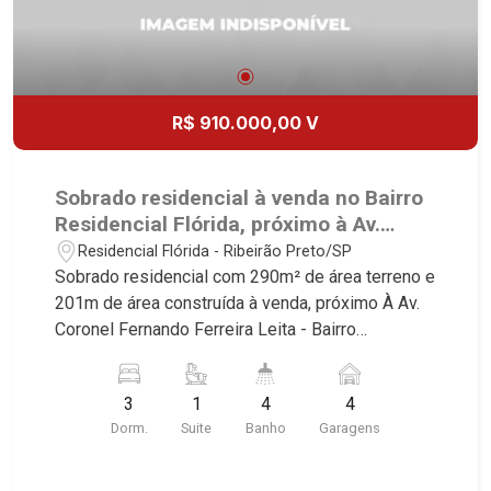
R$ 910.000,00 V
Sobrado residencial à venda no Bairro
Residencial Flórida, próximo à Av.
Coronel Fernando Ferreira Leite -
Residencial Flórida - Ribeirão Preto/SP
Ribeirão Preto/SP.
Sobrado residencial com 290m² de área terreno e
201m de área construída à venda, próximo À Av.
Coronel Fernando Ferreira Leita - Bairro
Residencial Flórida, Ribeirão Preto/SP. Conheça
as características deste imóvel que a Martinelli
3
1
4
4
Imobiliária selecionou para você: - 290m² de área
Dorm.
Suite
Banho
Garagens
terreno e 201m de área construí - 3 dormitórios
com armários e ar-condicionado, sendo1 suíte -
Banheiro social - Sala 2 ambientes - Lavabo -