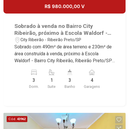
R$ 980.000,00 V
Sobrado à venda no Bairro City
Ribeirão, próximo à Escola Waldorf -
Ribeirão Preto/SP.
City Ribeirão - Ribeirão Preto/SP
Sobrado com 490m² de área terreno e 230m² de
área construída à venda, próximo à Escola
Waldorf - Bairro City Ribeirão, Ribeirão Preto/SP.
Conheça as características deste imóvel que a
Martinelli Imobiliária selecionou para você: -
3
1
3
4
490m² de área terreno e 230m² de área
Dorm.
Suite
Banho
Garagens
construída - 3 dormitórios com armários, sendo 1
suíte no térreo - Banheiro social - Sala 2
ambientes - Lavabo - Cozinha planejada - Área de
serviço - Banheiro de serviço - Varanda gourmet
com churrasqueira - Piscina - Quintal - Corredor
Cód.
43962
lateral - Jardim - Iluminação - 4 vagas Martinelli