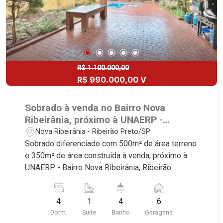
R$ 1.100.000,00
R$ 990.000,00 V
Sobrado à venda no Bairro Nova
Ribeirânia, próximo à UNAERP -
Ribeirão Preto/SP.
Nova Ribeirânia - Ribeirão Preto/SP
Sobrado diferenciado com 500m² de área terreno
e 350m² de área construída à venda, próximo à
UNAERP - Bairro Nova Ribeirânia, Ribeirão
Preto/SP. Conheça as características deste
imóvel que a Martinelli Imobiliária selecionou
4
1
4
6
para você: - 500m² de área terreno e 350m² de
Dorm.
Suite
Banho
Garagens
área construída - 4 dormitórios com armários