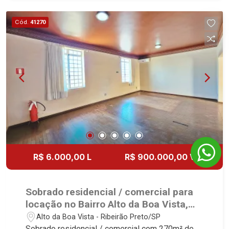
planejadas - Despensa - Varanda - Churrasqueira
- Quintal - Corredor lateral - Jardim - 4 vagas,
Cód.
41270
sendo 2 cobertas Martinelli Imobiliária, referência
no mercado imobiliário desde 2000! Avenida
João Fiúsa, 1051 - Alto da Boa Vista | Ribeirão
Preto.
R$ 6.000,00 L
R$ 900.000,00 V
Sobrado residencial / comercial para
locação no Bairro Alto da Boa Vista,
próximo à Avenida Itatiaia - Ribeirão
Alto da Boa Vista - Ribeirão Preto/SP
Preto/SP.
Sobrado residencial / comercial com 270m² de