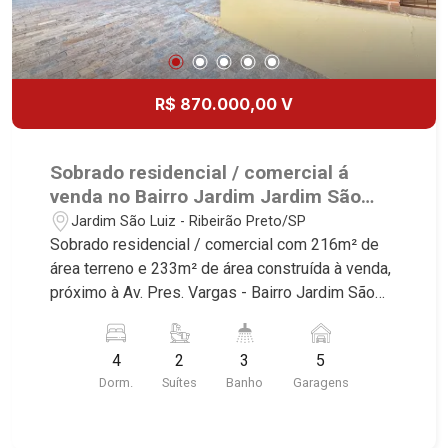
R$ 870.000,00 V
Sobrado residencial / comercial á
venda no Bairro Jardim Jardim São
Luiz, próximo à Av. Pres. Vargas -
Jardim São Luiz - Ribeirão Preto/SP
Ribeirão Preto/SP.
Sobrado residencial / comercial com 216m² de
área terreno e 233m² de área construída à venda,
próximo à Av. Pres. Vargas - Bairro Jardim São
Luiz, Ribeirão Preto/SP. Conheça as
características deste imóvel que a Martinelli
4
2
3
5
Imobiliária selecionou para você: - 216m² de área
Dorm.
Suítes
Banho
Garagens
terreno e 233m² de área construída - 4
dormitórios, sendo2 suítes - Sala 2 ambientes -
Laabo - Cozinha e área de serviço planejadas -