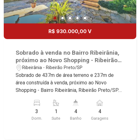
R$ 930.000,00 V
Sobrado à venda no Bairro Ribeirânia,
próximo ao Novo Shopping - Ribeirão
Preto/SP.
Ribeirânia - Ribeirão Preto/SP
Sobrado de 437m de área terreno e 237m de
área construída à venda, próximo ao Novo
Shopping - Bairro Ribeirânia, Ribeirão Preto/SP.
Conheça as características deste imóvel que a
Martinelli Imobiliária selecionou para você: -
3
1
4
4
437m de área terreno e 237m de área construída
Dorm.
Suite
Banho
Garagens
- 3 dormitórios com ar condicionado, sendo 1
suíte com closet - Banheiro social - Sala 2
ambientes - Lavabo - Cozinha e área de serviço