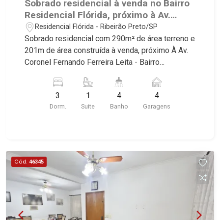
Sobrado residencial à venda no Bairro
Residencial Flórida, próximo à Av.
Coronel Fernando Ferreira Leite -
Residencial Flórida - Ribeirão Preto/SP
Ribeirão Preto/SP.
Sobrado residencial com 290m² de área terreno e
201m de área construída à venda, próximo À Av.
Coronel Fernando Ferreira Leita - Bairro
Residencial Flórida, Ribeirão Preto/SP. Conheça
as características deste imóvel que a Martinelli
3
1
4
4
Imobiliária selecionou para você: - 290m² de área
Dorm.
Suite
Banho
Garagens
terreno e 201m de área construí - 3 dormitórios
com armários e ar-condicionado, sendo1 suíte -
Banheiro social - Sala 2 ambientes - Lavabo -
Cozinha e área de serviço planejadas - Sacada -
Churrasqueira - Piscina - Quintal - Corredor lateral
Cód.
46345
- Jardim - 4 vagas Martinelli Imobiliária,
referência no mercado imobiliário desde 2000!
Avenida João Fiúsa, 1051 - Alto da Boa Vista |
Ribeirão Preto.