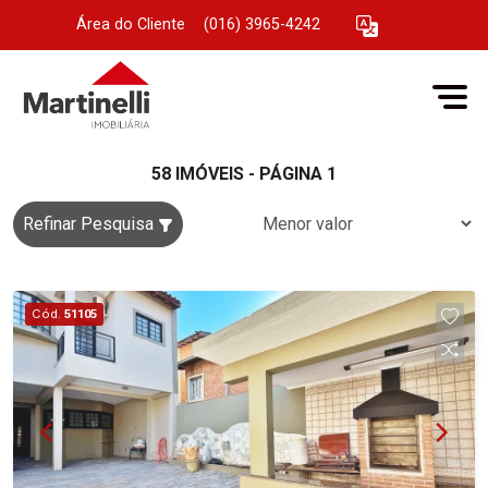
Área do Cliente
|
(016) 3965-4242
58 IMÓVEIS - PÁGINA 1
Refinar Pesquisa
Cód.
51105