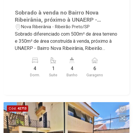
Sobrado à venda no Bairro Nova
Ribeirânia, próximo à UNAERP -
Ribeirão Preto/SP.
Nova Ribeirânia - Ribeirão Preto/SP
Sobrado diferenciado com 500m² de área terreno
e 350m² de área construída à venda, próximo à
UNAERP - Bairro Nova Ribeirânia, Ribeirão
Preto/SP. Conheça as características deste
imóvel que a Martinelli Imobiliária selecionou
4
1
4
6
para você: - 500m² de área terreno e 350m² de
Dorm.
Suite
Banho
Garagens
área construída - 4 dormitórios com armários
sendo 1 suíte - Banheiro social - Sala 3
ambientes - Lavabo - Cozinha e área de serviço
planejadas - Dependência de empregada - Área
gourmet com churrasqueira - Piscina - Sauna -
Cód.
42713
Vestiário - Quintal - Corredor lateral - Paisagismo
- Alarme - Cerca elétrica - 6 vagas Martinelli
Imobiliária - excelência absoluta no mercado