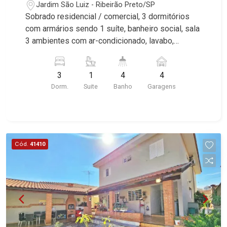
Jardim São Luiz - Ribeirão Preto/SP
Sobrado residencial / comercial, 3 dormitórios
com armários sendo 1 suíte, banheiro social, sala
3 ambientes com ar-condicionado, lavabo,
cozinha planejada, área de serviço, banheiro de
serviço, lazer com churrasqueira e piscina, sauna,
3
1
4
4
vestiário, quintal, corredor lateral, jardim, alarme, 4
Dorm.
Suite
Banho
Garagens
vagas sendo 2 cobertas, excelente localização,
próximo a Av. Portugal. Martinelli Imobiliária,
referência no mercado imobiliário desde 2000.
Especialistas em Venda e Locação! Avenida
João Fiúsa, 1051 - Alto da Boa Vista | Ribeirão
Cód.
41410
Preto.