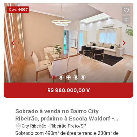
empregada - Varanda gourmet com churrasqueira
Cód.
44027
- Quintal - Corredor lateral - 4 vagas Martinelli
Imobiliária, referência no mercado imobiliário
desde 2000. Especialistas em Venda, Locação e
Lançamentos! Avenida João Fiúsa, 1051 - Alto da
Boa Vista | Ribeirão Preto.
R$ 980.000,00 V
Sobrado à venda no Bairro City
Ribeirão, próximo à Escola Waldorf -
Ribeirão Preto/SP.
City Ribeirão - Ribeirão Preto/SP
Sobrado com 490m² de área terreno e 230m² de