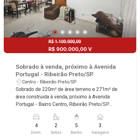
R$ 1.100.000,00
R$ 900.000,00 V
Sobrado à venda, próximo à Avenida
Portugal - Ribeirão Preto/SP.
Centro - Ribeirão Preto/SP
Sobrado de 220m² de área terreno e 271m² de
área construida à venda, próximo à Avenida
Portugal - Bairro Centro, Ribeirão Preto/SP.
Conheça as características deste imóvel que a
Martinelli Imobiliária selecionou para você: -
4
2
5
3
220m² de área terreno e 271m² de área
Dorm.
Suítes
Banho
Garagens
construida - 4 dormitórios com armários sendo 2