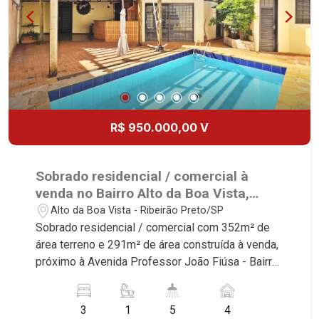
Fiúsa, 1051 - Alto da Boa Vista | Ribeirão Preto.
R$ 950.000,00 V
Sobrado residencial / comercial à
venda no Bairro Alto da Boa Vista,
próximo à Avenida Professor João
Alto da Boa Vista - Ribeirão Preto/SP
Fiúsa - Ribeirão Preto/SP.
Sobrado residencial / comercial com 352m² de
área terreno e 291m² de área construída à venda,
próximo à Avenida Professor João Fiúsa - Bairro
Alto da Boa Vista, Ribeirão Preto/SP. Conheça as
características deste imóvel que a Martinelli
3
1
5
4
Imobiliária selecionou para você: - 352m² de área