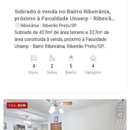
Sobrado à venda no Bairro Ribeirânia,
próximo à Faculdade Unaerp - Ribeirão
Preto/SP.
Ribeirânia - Ribeirão Preto/SP
Sobrado de 437m² de área terreno e 327m² de
área construída à venda, próximo à Faculdade
Unaerp - Barro Ribeirânia, Ribeirão Preto/SP.
Conheça as características deste imóvel que a
Martinelli Imobiliária selecionou para você: -
4
2
5
4
437m² de área terreno e 327m² de área
Dorm.
Suítes
Banho
Garagens
construída - 4 dormitórios com armários, sendo 2
suítes - Banheiro social - Home - Sala 3
ambientes - Escritório - Lavabo - Cozinha -
Despensa - Área de serviço - Dependência de
empregada - Varanda - Quintal - Corredor lateral -
Cód.
46345
Jardim - Aquecedor solar - 4 vagas Martinelli
Imobiliária, referência no mercado imobiliário
desde 2000! Avenida João Fiúsa, 1051 - Alto da
Boa Vista | Ribeirão Preto.