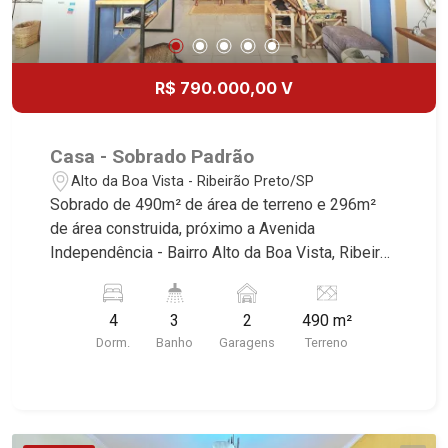
R$ 790.000,00 V
Casa - Sobrado Padrão
Alto da Boa Vista - Ribeirão Preto/SP
Sobrado de 490m² de área de terreno e 296m²
de área construida, próximo a Avenida
Independência - Bairro Alto da Boa Vista, Ribeirão
Preto/SP. Conheça as características deste
imóvel que a Martinelli Imobiliária selecionou
4
3
2
490 m²
para você: - 490m² de área de terreno e 296m²
Dorm.
Banho
Garagens
Terreno
de área construída - 4 dormitórios sendo 3 com
armários e ar-condicionado - Banheiro social -
Sala 2 ambientes - Lavabo - Cozinha planejada -
Área de serviço - Dependência de empregada -
Piscina - Vestiário - Quintal - Corredor lateral -