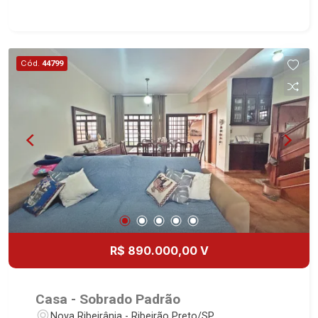
com armário - Banheiro social - Sala 2 ambientes
- Lavabo - Cozinha planejada - Despensa - Área
de serviço - Dependência de empregada -
Piscina - Quintal - Jardim - 2 vagas Martinelli
Cód.
44799
Imobiliária - excelência absoluta no mercado
imobiliário de Ribeirão Preto. Referência em
imóveis de alto padrão, somos especialistas na
venda e locação de casas e terrenos residenciais
e comerciais nos bairros mais desejados da
Zona Sul, reconhecidos por sua segurança,
infraestrutura e qualidade de vida incomparável.
Atuamos nos bairros de maior prestígio da
região, como: Alto da Boa Vista, Jardim Botânico,
Jardim Olhos D`Água, Vila do Golfe, City Ribeirão,
Jardim Canadá, Guaporé, Ilhas do Sul, Jardim
R$ 890.000,00 V
Nova Aliança, Boulevard, Higienópolis, Sumaré,
Jardim América, Alto do Ipê, Jardim Irajá, Royal
Park, Jardim Califórnia, Quinta da Primavera,
Casa - Sobrado Padrão
Bonfim Paulista, Vila Seixas, Jardim Paulista,
Nova Ribeirânia - Ribeirão Preto/SP