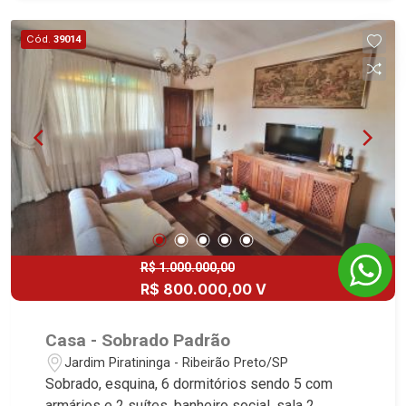
Lavabo - Cozinha planejada - Área de serviço -
Varanda gourmet com churrasqueira - Quintal -
Cód.
39014
Corredor lateral - Jardim - 5 vagas Martinelli
Imobiliária, referência no mercado imobiliário
desde 2000! Avenida João Fiúsa, 1051 - Alto da
Boa Vista | Ribeirão Preto.v
R$ 1.000.000,00
R$ 800.000,00 V
Casa - Sobrado Padrão
Jardim Piratininga - Ribeirão Preto/SP
Sobrado, esquina, 6 dormitórios sendo 5 com
armários e 2 suítes, banheiro social, sala 2