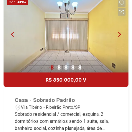
Cód.
43962
Jardim - Iluminação - 2 vagas Martinelli
Imobiliária, referência no mercado imobiliário
desde 2000. Especialistas em Venda, Locação e
Lançamentos! Avenida João Fiúsa, 1051 - Alto da
Boa Vista | Ribeirão Preto.
R$ 850.000,00 V
Casa - Sobrado Padrão
Vila Tibério - Ribeirão Preto/SP
Sobrado residencial / comercial, esquina, 2
dormitórios com armários sendo 1 suíte, sala,
banheiro social, cozinha planejada, área de