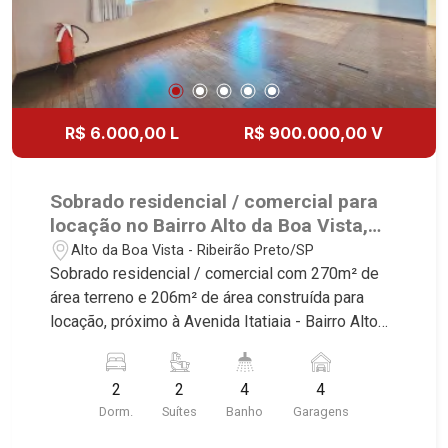
R$ 6.000,00 L
R$ 900.000,00 V
Sobrado residencial / comercial para
locação no Bairro Alto da Boa Vista,
próximo à Avenida Itatiaia - Ribeirão
Alto da Boa Vista - Ribeirão Preto/SP
Preto/SP.
Sobrado residencial / comercial com 270m² de
área terreno e 206m² de área construída para
locação, próximo à Avenida Itatiaia - Bairro Alto
da Boa Vista, Ribeirão Preto/SP. Conheça as
características deste imóvel que a Martinelli
2
2
4
4
Imobiliária selecionou para você: - 270m² de área
Dorm.
Suítes
Banho
Garagens
terreno e 206m² de área construída - 2 suítes
com armários e ar-condicionado - Sala 3