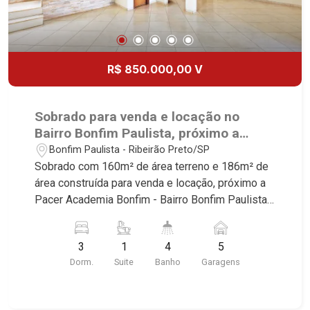
R$ 850.000,00 V
Sobrado para venda e locação no
Bairro Bonfim Paulista, próximo a
Pacer Academia Bonfim - Ribeirão
Bonfim Paulista - Ribeirão Preto/SP
Preto/SP.
Sobrado com 160m² de área terreno e 186m² de
área construída para venda e locação, próximo a
Pacer Academia Bonfim - Bairro Bonfim Paulista,
Ribeirão Preto/SP. Conheça as características
deste imóvel que a Martinelli Imobiliária
3
1
4
5
selecionou para você: - 160m² de área terreno e
Dorm.
Suite
Banho
Garagens
186m² de área construída - 3 dormitórios com
armários sendo 1 suíte com ar-condicionado -
Banheiro social - Sala 2 ambientes - Escritório -