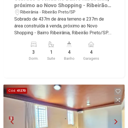
próximo ao Novo Shopping - Ribeirão
Preto/SP.
Ribeirânia - Ribeirão Preto/SP
Sobrado de 437m de área terreno e 237m de
área construída à venda, próximo ao Novo
Shopping - Bairro Ribeirânia, Ribeirão Preto/SP.
Conheça as características deste imóvel que a
Martinelli Imobiliária selecionou para você: -
3
1
4
4
437m de área terreno e 237m de área construída
Dorm.
Suite
Banho
Garagens
- 3 dormitórios com ar condicionado, sendo 1
suíte com closet - Banheiro social - Sala 2
ambientes - Lavabo - Cozinha e área de serviço
planejadas - Despensa - Varanda - Churrasqueira
- Quintal - Corredor lateral - Jardim - 4 vagas,
Cód.
41270
sendo 2 cobertas Martinelli Imobiliária, referência
no mercado imobiliário desde 2000! Avenida
João Fiúsa, 1051 - Alto da Boa Vista | Ribeirão
Preto.