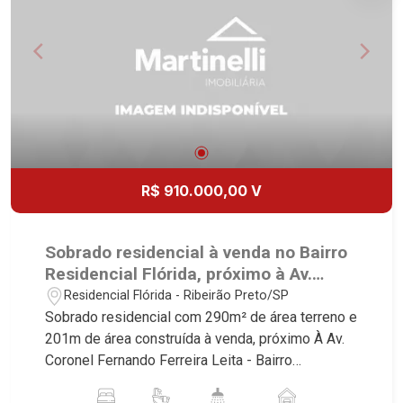
coberta Martinelli Imobiliária, referência no
mercado imobiliário desde 2000! Avenida João
Fiúsa, 1051 - Alto da Boa Vista | Ribeirão Preto.
R$ 910.000,00 V
Sobrado residencial à venda no Bairro
Residencial Flórida, próximo à Av.
Coronel Fernando Ferreira Leite -
Residencial Flórida - Ribeirão Preto/SP
Ribeirão Preto/SP.
Sobrado residencial com 290m² de área terreno e
201m de área construída à venda, próximo À Av.
Coronel Fernando Ferreira Leita - Bairro
Residencial Flórida, Ribeirão Preto/SP. Conheça