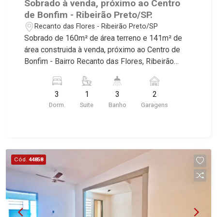
Sobrado à venda, próximo ao Centro
de Bonfim - Ribeirão Preto/SP.
Recanto das Flores - Ribeirão Preto/SP
Sobrado de 160m² de área terreno e 141m² de
área construida à venda, próximo ao Centro de
Bonfim - Bairro Recanto das Flores, Ribeirão
Preto/SP. Conheça as características deste
imóvel que a Martinelli Imobiliária selecionou
3
1
3
2
para você: - 160m² de área terreno e 141m² de
Dorm.
Suite
Banho
Garagens
área construida - 3 dormitórios com armários e
ar-condicionado sendo 1 suíte - Banheiro social -
Sala 2 ambientes - Cozinha e área de serviço
planejadas - Varanda gourmet com churrasqueira
- Edícula - Quintal - Corredor lateral - Jardim -
Cód.
44858
Iluminação - Aquecedor solar - 2 vagas cobertas
Martinelli Imobiliária, referência no mercado
imobiliário desde 2000. Especialistas em Venda,
Locação e Lançamentos! Avenida João Fiúsa,
1051 - Alto da Boa Vista | Ribeirão Preto.