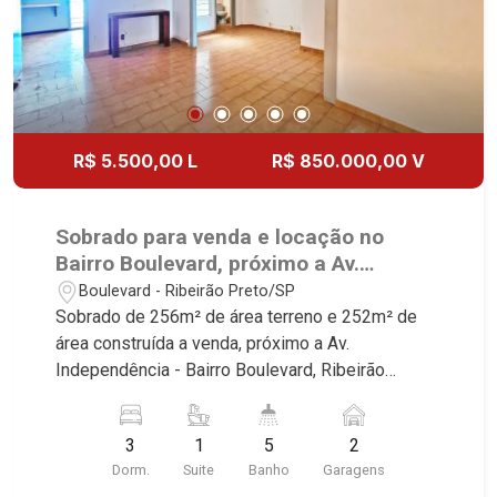
R$ 5.500,00 L
R$ 850.000,00 V
Sobrado para venda e locação no
Bairro Boulevard, próximo a Av.
Independência - Ribeirão Preto/SP.
Boulevard - Ribeirão Preto/SP
Sobrado de 256m² de área terreno e 252m² de
área construída a venda, próximo a Av.
Independência - Bairro Boulevard, Ribeirão
Preto/SP. Conheça as características deste
imóvel que a Martinelli Imobiliária selecionou
3
1
5
2
para você: - 256m² de área terreno e 252m² de
Dorm.
Suite
Banho
Garagens
área construída - 3 dormitórios sendo 1 suíte