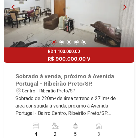
R$ 1.100.000,00
R$ 900.000,00 V
Sobrado à venda, próximo à Avenida
Portugal - Ribeirão Preto/SP.
Centro - Ribeirão Preto/SP
Sobrado de 220m² de área terreno e 271m² de
área construida à venda, próximo à Avenida
Portugal - Bairro Centro, Ribeirão Preto/SP.
Conheça as características deste imóvel que a
Martinelli Imobiliária selecionou para você: -
4
2
5
3
220m² de área terreno e 271m² de área