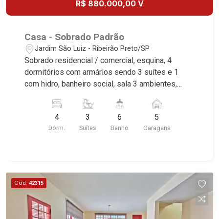
R$ 880.000,00 V
Casa - Sobrado Padrão
Jardim São Luiz - Ribeirão Preto/SP
Sobrado residencial / comercial, esquina, 4
dormitórios com armários sendo 3 suítes e 1
com hidro, banheiro social, sala 3 ambientes,
lavabo, escritório, cozinha e área de serviço
planejadas, dependência da empregada, sacada,
4
3
6
5
lazer com churrasqueira e piscina, quintal,
Dorm.
Suítes
Banho
Garagens
corredor lateral, jardim, cerca elétrica, 5 vagas
sendo 2 cobertas, excelente localização, próximo
a Caixa Económica Federal. Martinelli Imobiliária,
referência no mercado imobiliário desde 2000.
Especialistas em Venda e Locação! Avenida
Cód.
42315
João Fiúsa, 1051 - Alto da Boa Vista | Ribeirão
Preto.