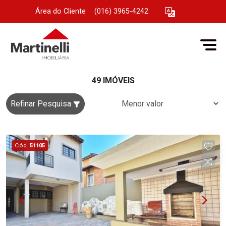
Área do Cliente
|
(016) 3965-4242
49 IMÓVEIS
Refinar Pesquisa
Cód.
51105