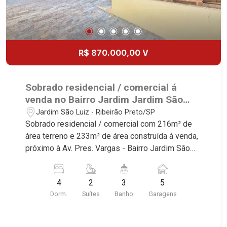
R$ 870.000,00 V
Sobrado residencial / comercial á
venda no Bairro Jardim Jardim São
Luiz, próximo à Av. Pres. Vargas -
Jardim São Luiz - Ribeirão Preto/SP
Ribeirão Preto/SP.
Sobrado residencial / comercial com 216m² de
área terreno e 233m² de área construída à venda,
próximo à Av. Pres. Vargas - Bairro Jardim São
Luiz, Ribeirão Preto/SP. Conheça as
características deste imóvel que a Martinelli
4
2
3
5
Imobiliária selecionou para você: - 216m² de área
Dorm.
Suítes
Banho
Garagens
terreno e 233m² de área construída - 4
dormitórios, sendo2 suítes - Sala 2 ambientes -
Laabo - Cozinha e área de serviço planejadas -