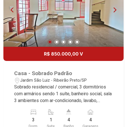
R$ 850.000,00 V
Casa - Sobrado Padrão
Jardim São Luiz - Ribeirão Preto/SP
Sobrado residencial / comercial, 3 dormitórios
com armários sendo 1 suíte, banheiro social, sala
3 ambientes com ar-condicionado, lavabo,
cozinha planejada, área de serviço, banheiro de
serviço, lazer com churrasqueira e piscina, sauna,
3
1
4
4
vestiário, quintal, corredor lateral, jardim, alarme, 4
Dorm.
Suite
Banho
Garagens