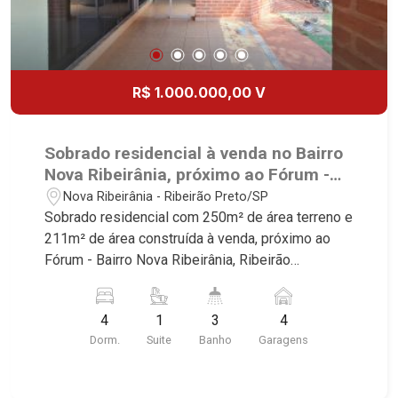
R$ 1.000.000,00 V
Sobrado residencial à venda no Bairro
Nova Ribeirânia, próximo ao Fórum -
Ribeirão Preto/SP.
Nova Ribeirânia - Ribeirão Preto/SP
Sobrado residencial com 250m² de área terreno e
211m² de área construída à venda, próximo ao
Fórum - Bairro Nova Ribeirânia, Ribeirão
Preto/SP. Conheça as características deste
imóvel que a Martinelli Imobiliária selecionou
4
1
3
4
para você: - 250m² de área terreno e 211m² de
Dorm.
Suite
Banho
Garagens
área construída - 4 dormitórios com armários e
ar-condicionado, sendo 1 suíte com closet -
Banheiro social - Sala 2 ambientes - Lavabo -