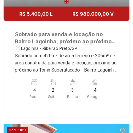
R$ 5.400,00 L
R$ 980.000,00 V
Sobrado para venda e locação no
Bairro Lagoinha, próximo ao próximo
ao Tonin Superatacado - Ribeirão
Lagoinha - Ribeirão Preto/SP
Preto/SP.
Sobrado com 420m² de área terreno e 206m² de
área construída para venda e locação, próximo ao
próximo ao Tonin Superatacado - Bairro Lagoinha,
Ribeirão Preto/SP. Conheça as características
deste imóvel que a Martinelli Imobiliária
4
2
3
4
selecionou para você: - 301m² de área terreno e
Dorm.
Suítes
Banho
Garagens
195m² de área construída - 4 dormitórios sendo
3 com armários e 2 suítes sendo 1 master com
hidro - Banheiro social - Sala 2 ambientes -
Cozinha planejada - Área de serviço - Sacada -
Lazer com piscina - Quintal - Corredor lateral -
Cód.
31011