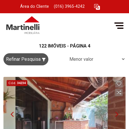
Área do Cliente
|
(016) 3965-4242
122 IMÓVEIS - PÁGINA 4
Refinar Pesquisa
Cód.
34234