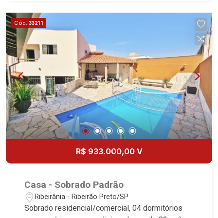
Cozinha planejada - Despensa - Área de serviço -
Sacada - Churrasqueira - Quintal - Corredor lateral
Cód.
33211
- Jardim - 4 vagas Martinelli Imobiliária,
referência no mercado imobiliário desde 2000!
Avenida João Fiúsa, 1051 - Alto da Boa Vista |
Ribeirão Preto.
R$ 933.000,00 V
Casa - Sobrado Padrão
Ribeirânia - Ribeirão Preto/SP
Sobrado residencial/comercial, 04 dormitórios