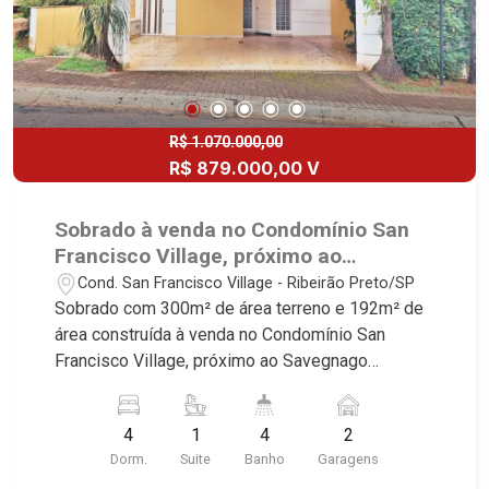
R$ 1.070.000,00
R$ 879.000,00 V
Sobrado à venda no Condomínio San
Francisco Village, próximo ao
Savegnago Supermercados - Ribeirão
Cond. San Francisco Village - Ribeirão Preto/SP
Preto/SP.
Sobrado com 300m² de área terreno e 192m² de
área construída à venda no Condomínio San
Francisco Village, próximo ao Savegnago
Supermercados - Bairro Cond. San Francisco
Village, Ribeirão Preto/SP. Conheça as
4
1
4
2
características deste imóvel que a Martinelli
Dorm.
Suite
Banho
Garagens
Imobiliária selecionou para você: - 300m² de área