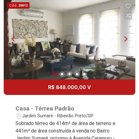
| Ribeirão Preto.
Cód.
26612
R$ 848.000,00 V
Casa - Térrea Padrão
Jardim Sumaré - Ribeirão Preto/SP
Sobrado térreo de 414m² de área de terreno e
441m² de área construída à venda no Bairro
Jardim Sumaré, próximo à Avenida Caramuru -