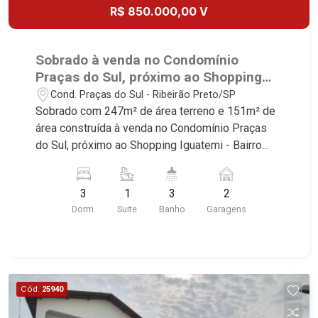
R$ 850.000,00 V
Sobrado à venda no Condomínio
Praças do Sul, próximo ao Shopping
Iguatemi - Ribeirão Preto/SP.
Cond. Praças do Sul - Ribeirão Preto/SP
Sobrado com 247m² de área terreno e 151m² de
área construída à venda no Condomínio Praças
do Sul, próximo ao Shopping Iguatemi - Bairro
Cond. Praças do Sul, Ribeirão Preto/SP. Conheça
as características deste imóvel que a Martinelli
3
1
3
2
Imobiliária selecionou para você: - 247m² de área
Dorm.
Suite
Banho
Garagens
terreno e 151m² de área construída - 3
dormitórios com armários e ar-condicionado
sendo 1 suíte - Banheiro social - Sala 3
ambientes com ar-condicionado - Lavabo -
Cozinha planejada com cooktop - Área de serviço
Cód.
25940
planejada - Churrasqueira - Quintal - Corredor
lateral - Jardim - 2 vagas cobertas Martinelli