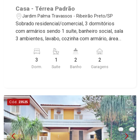
Casa - Térrea Padrão
Jardim Palma Travassos - Ribeirão Preto/SP
Sobrado residencial/comercial, 3 dormitórios
com armários sendo 1 suíte, banheiro social, sala
3 ambientes, lavabo, cozinha com armário, área
de serviço, edícula com 1 dormitório e banheiro, 4
salas comerciais, recepção, 2 vagas cobertas,
3
1
2
2
excelente localização, próximo ao Estádio do
Dorm.
Suite
Banho
Garagens
Comercial.
Cód.
23525