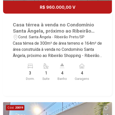
R$ 960.000,00 V
Casa térrea à venda no Condomínio
Santa Ângela, próximo ao Ribeirão
Shopping - Ribeirão Preto/SP.
Cond. Santa Ângela - Ribeirão Preto/SP
Casa térrea de 300m² de área terreno e 164m² de
área construída à venda no Condomínio Santa
Ângela, próximo ao Ribeirão Shopping - Ribeirão
Preto/SP. Conheça as características deste
imóvel que a Martinelli Imobiliária selecionou
3
1
4
4
para você: - 300m² de área terreno e 164m² de
Dorm.
Suite
Banho
Garagens
área construída - 3 dormitórios com armários
sendo 1 suíte - Banheiro social - Sala 2
ambientes com ar-condicionado - Lavabo -
Cozinha planejada - Área de serviço -
Dependência de empregada - Lazer com
Cód.
20019
churrasqueira - Vestiário - Quintal - Corredor