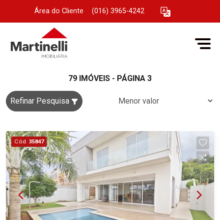
Área do Cliente
|
(016) 3965-4242
79 IMÓVEIS - PÁGINA 3
Refinar Pesquisa
Cód.
35847