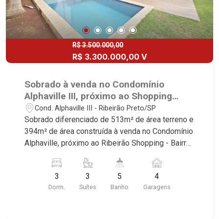
R$ 3.500.000,00
R$ 3.300.000,00 V
Sobrado à venda no Condomínio
Alphaville III, próximo ao Shopping
Iguatemi - Ribeirão Preto/SP.
Cond. Alphaville III - Ribeirão Preto/SP
Sobrado diferenciado de 513m² de área terreno e
394m² de área construída à venda no Condomínio
Alphaville, próximo ao Ribeirão Shopping - Bairro
Bonfim Paulista, Ribeirão Preto/SP. Conheça as
características deste imóvel que a Martinelli
3
3
5
4
Imobiliária selecionou para você: - 513m² de área
Dorm.
Suítes
Banho
Garagens
terreno e 394m² de área construída - 3 suítes
com armários sendo 1 master com closet e ar-
condicionado - Home - Sala 3 ambientes com pé