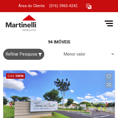
Área do Cliente
|
(016) 3965-4242
94 IMÓVEIS
Refinar Pesquisa
Cód.
50596