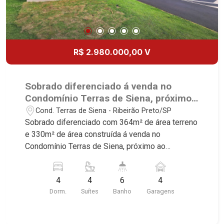
R$ 2.980.000,00 V
Sobrado diferenciado á venda no
Condomínio Terras de Siena, próximo
ao Shopping Iguatemi - Ribeirão
Cond. Terras de Siena - Ribeirão Preto/SP
Preto/SP.
Sobrado diferenciado com 364m² de área terreno
e 330m² de área construída á venda no
Condomínio Terras de Siena, próximo ao
Shopping Iguatemi - Ribeirão Preto/SP. Conheça
as características deste imóvel que a Martinelli
4
4
6
4
Imobiliária selecionou para você: - 364m² de área
Dorm.
Suítes
Banho
Garagens
terreno e 330m² de área construída - 4 suítes
com armários - Sala 3 ambientes - Escritório -
Lavabo - Cozinha e área de serviço planejadas -