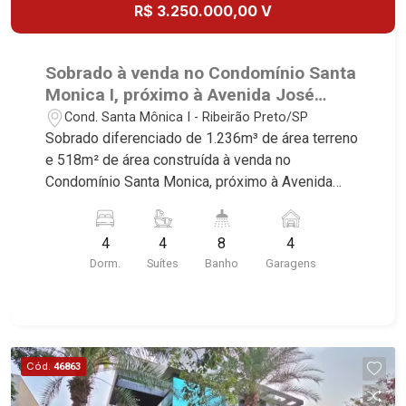
R$ 3.250.000,00 V
Sobrado à venda no Condomínio Santa
Monica I, próximo à Avenida José
Fregonezi - Ribeirão Preto/SP
Cond. Santa Mônica I - Ribeirão Preto/SP
Sobrado diferenciado de 1.236m³ de área terreno
e 518m² de área construída à venda no
Condomínio Santa Monica, próximo à Avenida
José Fegonezi - Bairro Cond. Santa Monica,
Ribeirão Preto/SP. Conheça as características
4
4
8
4
deste imóvel que a Martinelli Imobiliária
Dorm.
Suítes
Banho
Garagens
selecionou para você: - 1236m³ de área terreno e
518m² de área construída - 4 suítes com
armários e ar condicionado sendo 3 master com
closet e 1 com hidro - Home - Sala 3 ambientes -
Lavabo - Copa - Cozinha e área de serviço
Cód.
46863
planejadas - Banheiro de serviço - Varanda
gourmet com churrasqueira - Piscina aquecida -