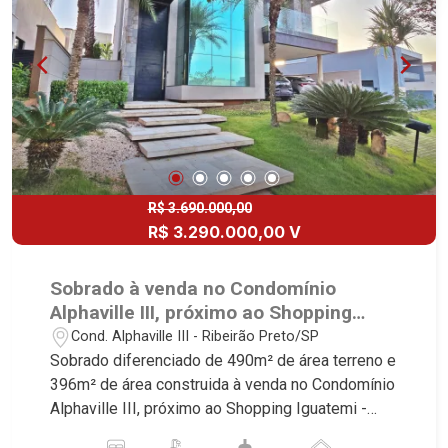
Vestiário - Quintal - Corredor lateral - Paisagismo
- Iluminação - Rico em armários - 4 vagas sendo
2 cobertas - Fino acabamento - Alto padrão
Martinelli Imobiliária, referência no mercado
imobiliário desde 2000! Avenida João Fiúsa,
1051 - Alto da Boa Vista | Ribeirão Preto.
R$ 3.690.000,00
R$ 3.290.000,00 V
Sobrado à venda no Condomínio
Alphaville III, próximo ao Shopping
Iguatemi - Ribeirão Preto/SP.
Cond. Alphaville III - Ribeirão Preto/SP
Sobrado diferenciado de 490m² de área terreno e
396m² de área construida à venda no Condomínio
Alphaville III, próximo ao Shopping Iguatemi -
Bairro Alphaville, Ribeirão Preto/SP. Conheça as