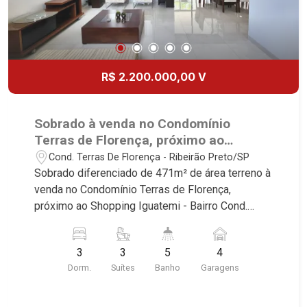
Martinelli Imobiliária, referência no mercado
Quinta da Alvorada, Monte Rey, Garden Villa e
imobiliário desde 2000. Especialistas em Venda,
Quinta do Golfe. Avenida João Fiúsa, 1051 - Alto
Locação e Lançamentos! Avenida João Fiúsa,
da Boa Vista | Ribeirão Preto.
1051 - Alto da Boa Vista | Ribeirão Preto.
R$ 2.200.000,00 V
Sobrado à venda no Condomínio
Terras de Florença, próximo ao
Shopping Iguatemi - Ribeirão Preto/SP.
Cond. Terras De Florença - Ribeirão Preto/SP
Sobrado diferenciado de 471m² de área terreno à
venda no Condomínio Terras de Florença,
próximo ao Shopping Iguatemi - Bairro Cond.
Terras de Florença, Ribeirão Preto/SP. Conheça
as características deste imóvel que a Martinelli
3
3
5
4
Imobiliária selecionou para você: - 471m² de área
Dorm.
Suítes
Banho
Garagens
terreno - 3 suítes com ar-condicionado sendo 1
master com closet - Home - Sala 2 ambientes -
Lavabo - Cozinha - Área de serviço - Piscina -