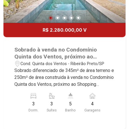
R$ 2.280.000,00 V
Sobrado à venda no Condomínio
Quinta dos Ventos, próximo ao
Shopping Iguatemi - Ribeirão Preto/SP.
Cond. Quinta dos Ventos - Ribeirão Preto/SP
Sobrado diferenciado de 345m² de área terreno e
250m² de área construida à venda no Condomínio
Quinta dos Ventos, próximo ao Shopping
Iguatemi - Bairro Quinta Dos Ventos, Ribeirão
Preto/SP. Conheça as características deste
3
3
5
4
imóvel que a Martinelli Imobiliária selecionou
Dorm.
Suítes
Banho
Garagens
para você: - 345m² de área terreno e 250m² de
área construida - 3 suítes master com closet -
Sala 2 ambientes - Escritório reversível para 4°