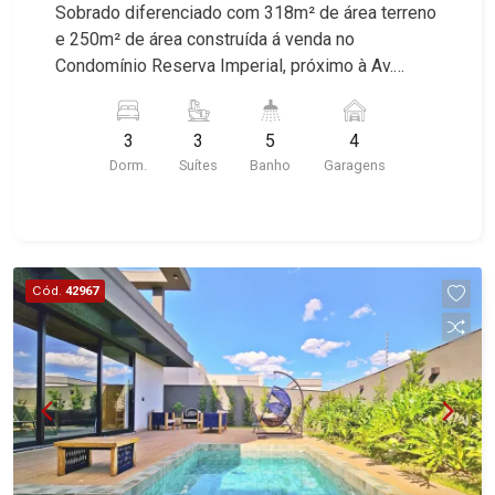
Sobrado diferenciado com 318m² de área terreno
e 250m² de área construída á venda no
Condomínio Reserva Imperial, próximo à Av.
Celso Charuri - Bairro Reserva Imperial, Ribeirão
Preto/SP. Conheça as características deste
3
3
5
4
imóvel que a Martinelli Imobiliária selecionou
Dorm.
Suítes
Banho
Garagens
para você: - 318m² de área terreno e 250m² de
área construída - 3 suítes com armários, sendo 1
master com closet - Sala 3 ambientes - Escritório
- Lavabo - Cozinha e área de serviço penadas -
Varanda gourmet com churrasqueira - Piscina
Cód.
42967
com hidro - Quintal - Corredor lateral - Jardim -
Sistema de energia solar - Iluminação - 4 vagas,
sendo 2 cobertas - Alto Padrão Martinelli
Imobiliária - excelência absoluta no mercado
imobiliário de Ribeirão Preto. Referência em
imóveis de alto padrão, somos especialistas na
venda e locação de casas térreas, sobrados e
terrenos nos mais desejados condomínios da