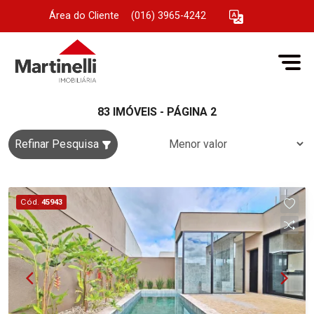
Área do Cliente
|
(016) 3965-4242
83 IMÓVEIS - PÁGINA 2
Refinar Pesquisa
Cód.
45943