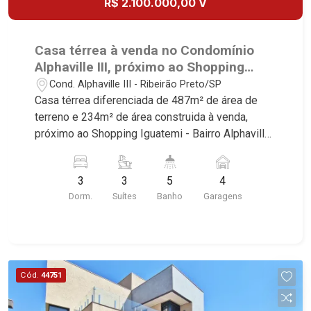
R$ 2.100.000,00 V
Casa térrea à venda no Condomínio
Alphaville III, próximo ao Shopping
Iguatemi - Ribeirão Preto/SP.
Cond. Alphaville III - Ribeirão Preto/SP
Casa térrea diferenciada de 487m² de área de
terreno e 234m² de área construida à venda,
próximo ao Shopping Iguatemi - Bairro Alphaville,
Ribeirão Preto/SP. Conheça as características
deste imóvel que a Martinelli Imobiliária
3
3
5
4
selecionou para você: - 487m² de área de terreno
Dorm.
Suítes
Banho
Garagens
e 234m² de área construida - 3 suítes - Sala 2
ambientes - Escritório - Lavabo - Cozinha - Área
de serviço - Varanda gourmet com churrasqueira
- Piscina - Vestiário - Quintal - Corredor lateral -
Paisagismo - 4 vagas sendo 2 cobertas - Fino
Cód.
44751
acabamento, alto padrão Martinelli Imobiliária -
excelência absoluta no mercado imobiliário de