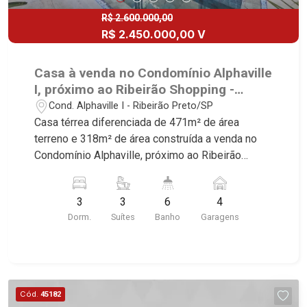
R$ 2.600.000,00
R$ 2.450.000,00 V
Casa à venda no Condomínio Alphaville
I, próximo ao Ribeirão Shopping -
Ribeirão Preto/SP
Cond. Alphaville I - Ribeirão Preto/SP
Casa térrea diferenciada de 471m² de área
terreno e 318m² de área construída a venda no
Condomínio Alphaville, próximo ao Ribeirão
Shopping - Bairro Residencial e Empresarial
Alphaville, Ribeirão Preto/SP. Conheça as
3
3
6
4
características deste imóvel que a Martinelli
Dorm.
Suítes
Banho
Garagens
Imobiliária selecionou para você: - 471m² de área
terreno e 318m² de área construída - 3 suítes
com closets - Sala 3 ambientes - Lavabo -
Cozinha e área de serviço planejadas - Despensa
- Dependência de empregada - Varanda gourmet
Cód.
45182
com churrasqueira - Piscina - Vestiário - Quintal -