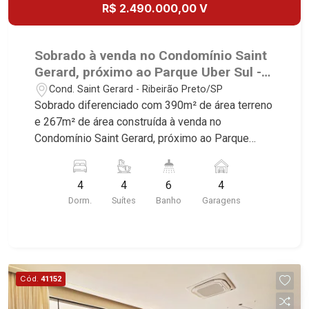
R$ 2.490.000,00 V
Sobrado à venda no Condomínio Saint
Gerard, próximo ao Parque Uber Sul -
Ribeirão Preto/SP.
Cond. Saint Gerard - Ribeirão Preto/SP
Sobrado diferenciado com 390m² de área terreno
e 267m² de área construída à venda no
Condomínio Saint Gerard, próximo ao Parque
Uber Sul - Bairro Cond. Saint Gerard, Ribeirão
Preto/SP. Conheça as características deste
4
4
6
4
imóvel que a Martinelli Imobiliária selecionou
Dorm.
Suítes
Banho
Garagens
para você: - 390m² de área terreno e 267m² de
área construída - 4 suítes com armários e ar-
condicionado - Home office - Sala 2 ambientes
com ar-condicionado - Lavabo - Cozinha e área
de serviço planejadas - Despensa - Varandas
Cód.
41152
gourmet com churrasqueira - Piscina aquecida -
Vestiário - Quintal - Corredor lateral - Paisagismo