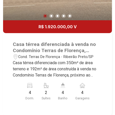
R$ 1.920.000,00 V
Casa térrea diferenciada à venda no
Condomínio Terras de Florença,
próximo ao Shopping Iguatemi -
Cond. Terras De Florença - Ribeirão Preto/SP
Ribeirão Preto/SP.
Casa térrea diferenciada com 350m² de área
terreno e 192m² de área construída à venda no
Condomínio Terras de Florença, próximo ao
Shopping Iguatemi - Bairro Cond. Terras De
Florença, Ribeirão Preto/SP. Conheça as
4
2
4
4
características deste imóvel que a Martinelli
Dorm.
Suítes
Banho
Garagens
Imobiliária selecionou para você: - 350m² de área
terreno e 192m² de área construída - 4
dormitórios com armários, sendo 2 suítes - Sala