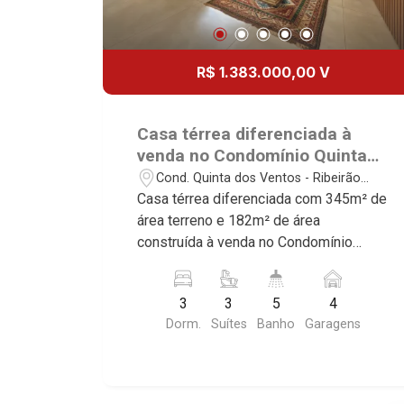
R$ 1.383.000,00 V
Casa térrea diferenciada à
venda no Condomínio Quinta
dos Ventos, próximo ao
Cond. Quinta dos Ventos - Ribeirão
Shopping Iguatemi - Ribeirão
Preto/SP
Casa térrea diferenciada com 345m² de
Preto/SP.
área terreno e 182m² de área
construída à venda no Condomínio
Quinta dos Ventos, próximo ao
Shopping Iguatemi - Bairro Cond. Quinta
3
3
5
4
Dos Ventos, Ribeirão Preto/SP.
Dorm.
Suítes
Banho
Garagens
Conheça as características deste
imóvel que a Martinelli Imobiliária
selecionou para você: - 345m² de área
terreno e 182m² de área construída - 3