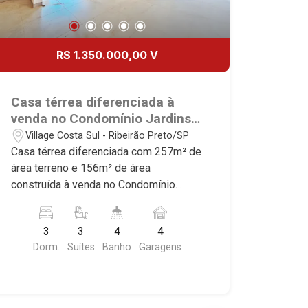
R$ 1.350.000,00 V
Casa térrea diferenciada à
venda no Condomínio Jardins
do Parque, próximo ao Jáu
Village Costa Sul - Ribeirão Preto/SP
Serve Supermercados -
Casa térrea diferenciada com 257m² de
Ribeirão Preto/SP.
área terreno e 156m² de área
construída à venda no Condomínio
Jardins do Parque, próximo ao Jáu
Serve Supermercados - Bairro Village
3
3
4
4
Costa Sul, Ribeirão Preto/SP. Conheça
Dorm.
Suítes
Banho
Garagens
as características deste imóvel que a
Martinelli Imobiliária selecionou para
você: - 257m² de área terreno e 156m²
de área construída - 3 suítes com