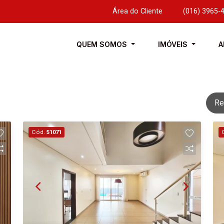
Área do Cliente
|
(016) 3965-
QUEM SOMOS
IMÓVEIS
A
Re
Cód.
51071