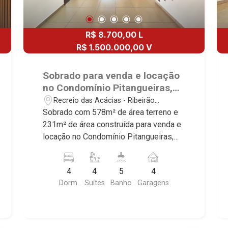
R$ 8.700,00 L
R$ 1.500.000,00 V
Sobrado para venda e locação
no Condomínio Pitangueiras,
próximo a Novo Shopping -
Recreio das Acácias - Ribeirão
Bairro Recreio das Acácias,
Preto/SP
Sobrado com 578m² de área terreno e
Ribeirão Preto/SP.
231m² de área construída para venda e
locação no Condomínio Pitangueiras,
próximo a Novo Shopping - Bairro
Recreio das Acácias, Ribeirão Preto/SP.
4
4
5
4
Conheça as características deste
Dorm.
Suítes
Banho
Garagens
imóvel que a Martinelli Imobiliária
selecionou para você: - 578m² de área
terreno e 231m² de área construída - 4
suítes com armários e ar-condicionado