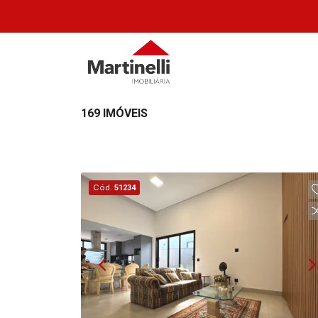
169 IMÓVEIS
Cód.
51234