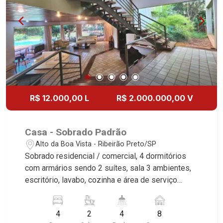
Imobiliária, referência no mercado imobiliário
desde 2000. Especialistas em Venda e Locação!
Avenida João Fiúsa, 1051 - Alto da Boa Vista
| Ribeirão Preto.
R$ 12.000,00 L
R$ 2.000.000,00 V
Casa - Sobrado Padrão
Alto da Boa Vista - Ribeirão Preto/SP
Sobrado residencial / comercial, 4 dormitórios
com armários sendo 2 suítes, sala 3 ambientes,
escritório, lavabo, cozinha e área de serviço
planejadas, despensa, dependência de
empregada com 2 dormitórios, lazer com piscina,
4
2
4
8
quintal, corredor lateral, jardim, cerca elétrica,