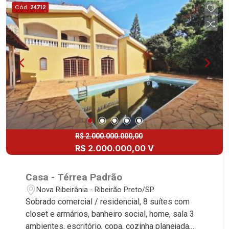
ambientes com ar-condicionado - Escritório com
Cód.
24712
banheiro privativo (reversível para 5ª suíte) -
Cozinha e área de serviço planejadas - Adega
climatizada - Elevador - Área gourmet com
churrasqueira e piscina aquecida - Chopeira -
Iluminação e rico em armários - Corredor lateral -
Energia fotovoltaica - Cerca elétrica - 4 vagas
Martinelli Imobiliária, referência no mercado
imobiliário desde 2000. Especialistas em Venda,
Locação e Lançamentos! Avenida João Fiúsa,
1051 - Alto da Boa Vista | Ribeirão Preto.
R$ 2.000.000.000,00
R$ 2.000.000,00 V
Casa - Térrea Padrão
Nova Ribeirânia - Ribeirão Preto/SP
Sobrado comercial / residencial, 8 suítes com
closet e armários, banheiro social, home, sala 3
ambientes, escritório, copa, cozinha planejada,