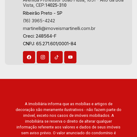
Vista, CEP:
14025-310
Ribeirão Preto - SP
(16) 3965-4242
martinelli@imoveismartinelli.com.br
Creci: 248564-F
CNPJ: 65.271.601/0001-84
A Imobiliária informa que as mobílias e artigos de
decoração são meramente ilustrativos - não fazem parte do
imóvel, exceto nos casos de imóveis mobiliados. A
imobiliária se reserva o direito de alterar qualquer
informação referente aos valores e dados de seus imóveis
sem aviso prévio. O valor anunciado do condomínio é