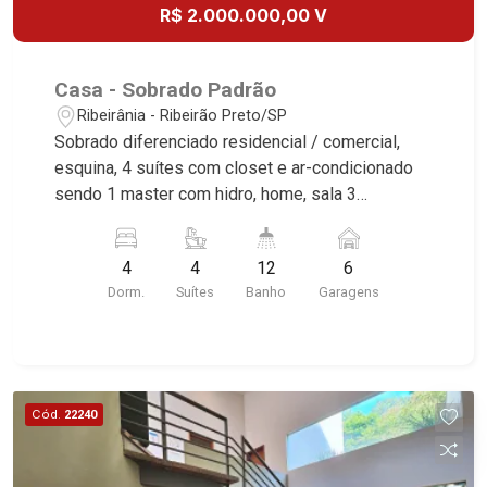
R$ 2.000.000,00 V
Casa - Sobrado Padrão
Ribeirânia - Ribeirão Preto/SP
Sobrado diferenciado residencial / comercial,
esquina, 4 suítes com closet e ar-condicionado
sendo 1 master com hidro, home, sala 3
ambientes, escritório com ar-condicionado,
lavabo, copa, cozinha e área de serviço
4
4
12
6
planejadas, roupeiro, despensa, depósito, 2
Dorm.
Suítes
Banho
Garagens
dependências de empregada, sacada, varanda
gourmet com churrasqueira e forno de pizza,
piscina, 2 vestiários, edícula, quintal, corredor
lateral, paisagismo, aquecedor solar, alarme,
cerca elétrica, iluminação, aparelhos de ar-
Cód.
22240
condicionado, rico em armários, 6 vagas sendo 4
cobertas, fino acabamento, alto padrão, excelente
localização, próximo ao Novo Shopping. Martinelli