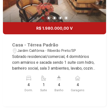
R$ 1.980.000,00 V
Casa - Térrea Padrão
Jardim Califórnia - Ribeirão Preto/SP
Sobrado residencial/comercial, 4 dormitórios
com armários e sacada sendo 1 suíte com hidro,
banheiro social, sala 3 ambientes, lavabo, cozinha
planejada, área de serviço, dependência de
empregada, quintal, vestiário, área gourmet com
4
1
4
4
churrasqueira, portão eletrônico, 4 vagas sendo 2
Dorm.
Suite
Banho
Garagens
cobertas, excelente localização, ideal para clínica,
próximo ao Ribeirão Shopping.