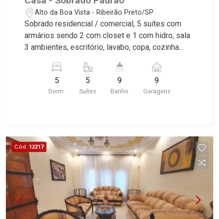
Casa - Sobrado Padrão
Alto da Boa Vista - Ribeirão Preto/SP
Sobrado residencial / comercial, 5 suítes com
armários sendo 2 com closet e 1 com hidro, sala
3 ambientes, escritório, lavabo, copa, cozinha
planejada, despensa, área de serviço, depósito,
dependência de empregada, sacada, espaço
5
5
9
9
gourmet com piscina, sauna e vestiário,
Dorm.
Suítes
Banho
Garagens
churrasqueira com forno e fogão à lenha e salão
de festas, jardim, corredor lateral, aquecedor
solar, cerca elétrica, 9 vagas, excelente
localização, próximo a Avenida Professor João
Fiúsa.
Cód.
12217