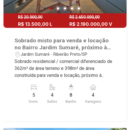
R$ 20.000,00
R$ 2.650.000,00
R$ 13.500,00 L
R$ 2.190.000,00 V
Sobrado misto para venda e locação
no Bairro Jardim Sumaré, próximo à
Avenida Independência - Ribeirão
Jardim Sumaré - Ribeirão Preto/SP
Preto/SP.
Sobrado residencial / comercial diferenciado de
362m² de área terreno e 398m² de área
construída para venda e locação, próximo à
Avenida Independência - Bairro Jardim Sumaré,
Ribeirão Preto/SP. Conheça as características
5
4
8
4
deste imóvel que a Martinelli Imobiliária
Dorm.
Suítes
Banho
Garagens
selecionou para você: - 362m² de área terreno e
398m² de área construída - 5 dormitórios sendo
4 suítes com armários. ar-condicionado e 1
master com closet e hidro - Lavabo - Sala 3