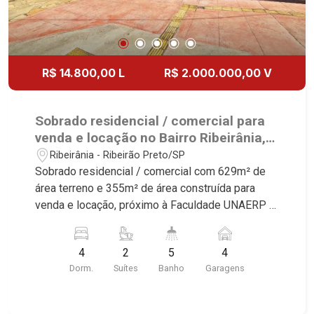
R$ 14.800,00 L
R$ 2.000.000,00 V
Sobrado residencial / comercial para
venda e locação no Bairro Ribeirânia,
próximo à Faculdade UNAERP -
Ribeirânia - Ribeirão Preto/SP
Ribeirão Preto/SP.
Sobrado residencial / comercial com 629m² de
área terreno e 355m² de área construída para
venda e locação, próximo à Faculdade UNAERP -
Bairro Ribeirânia, Ribeirão Preto/SP. Conheça as
características deste imóvel que a Martinelli
4
2
5
4
Imobiliária selecionou para você: - 629m² de área
Dorm.
Suítes
Banho
Garagens
terreno e 355m² de área construída - 4
dormitórios, sendo 2 suítes com armários -
Banheiro social - Sala 2 ambientes - Lavabo