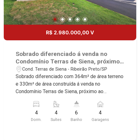
R$ 2.980.000,00 V
Sobrado diferenciado á venda no
Condomínio Terras de Siena, próximo
ao Shopping Iguatemi - Ribeirão
Cond. Terras de Siena - Ribeirão Preto/SP
Preto/SP.
Sobrado diferenciado com 364m² de área terreno
e 330m² de área construída á venda no
Condomínio Terras de Siena, próximo ao
Shopping Iguatemi - Ribeirão Preto/SP. Conheça
as características deste imóvel que a Martinelli
4
4
6
4
Imobiliária selecionou para você: - 364m² de área
Dorm.
Suítes
Banho
Garagens
terreno e 330m² de área construída - 4 suítes
com armários - Sala 3 ambientes - Escritório -
Lavabo - Cozinha e área de serviço planejadas -