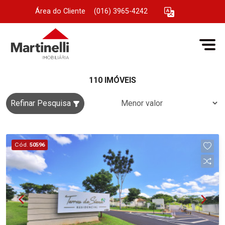
Área do Cliente
|
(016) 3965-4242
110 IMÓVEIS
Refinar Pesquisa
Cód.
50596