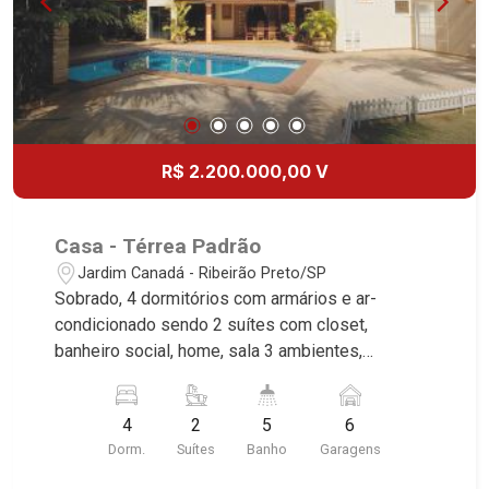
Preto.
R$ 2.200.000,00 V
Casa - Térrea Padrão
Jardim Canadá - Ribeirão Preto/SP
Sobrado, 4 dormitórios com armários e ar-
condicionado sendo 2 suítes com closet,
banheiro social, home, sala 3 ambientes,
escritório, lavabo, cozinha e área de serviço
planejadas, dormitório de serviço, varanda
4
2
5
6
gourmet com churrasqueira e piscina, vestiário,
Dorm.
Suítes
Banho
Garagens
quintal, corredor lateral, jardim, cerca elétrica, 6
vagas, excelente localização, próximo ao