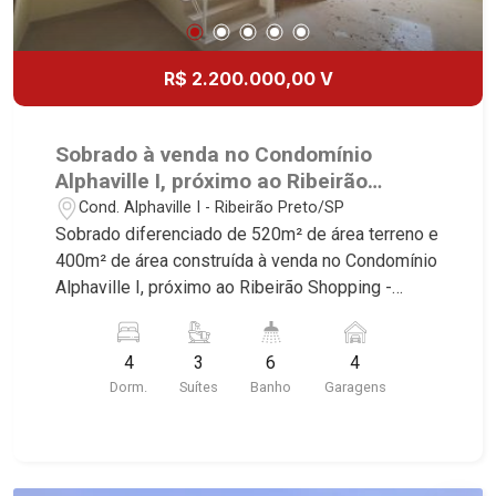
da Boa Vista | Ribeirão Preto.
R$ 2.200.000,00 V
Sobrado à venda no Condomínio
Alphaville I, próximo ao Ribeirão
Shopping - Ribeirão Preto/SP
Cond. Alphaville I - Ribeirão Preto/SP
Sobrado diferenciado de 520m² de área terreno e
400m² de área construída à venda no Condomínio
Alphaville I, próximo ao Ribeirão Shopping -
Bairro Cond. Alphaville, Ribeirão Preto/SP.
Conheça as características deste imóvel que a
4
3
6
4
Martinelli Imobiliária selecionou para você: -
Dorm.
Suítes
Banho
Garagens
520m² de área terreno e 400m² de área
construída - 4 suítes sendo 1 com closet e hidro
- Sacada - Banheiro social - Home - Sala 3
ambientes - Escritório - Lavabo - Cozinha