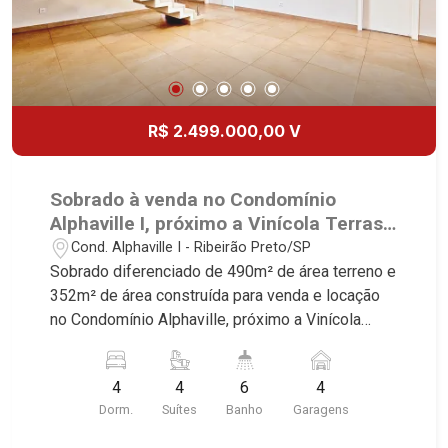
Torino, Città di Positano, San Diego, Quinta da
Alvorada, Monte Rey, Garden Villa e Quinta do
Golfe. Avenida João Fiúsa, 1051 - Alto da Boa
Vista | Ribeirão Preto.
R$ 2.499.000,00 V
Sobrado à venda no Condomínio
Alphaville I, próximo a Vinícola Terras
Altas - Ribeirão Preto/SP.
Cond. Alphaville I - Ribeirão Preto/SP
Sobrado diferenciado de 490m² de área terreno e
352m² de área construída para venda e locação
no Condomínio Alphaville, próximo a Vinícola
Terras Altas - Bairro Condomínio Alphaville,
Ribeirão Preto/SP. Conheça as características
4
4
6
4
deste imóvel que a Martinelli Imobiliária
Dorm.
Suítes
Banho
Garagens
selecionou para você: - 490m² de área terreno e
352m² de área construída - 4 suítes sendo 3 com