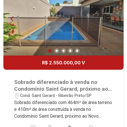
Aires, Magnólias, Vila do Golfe, Vila Verde,
Country Village, San Remo, Residencial Jardim
Canadá, Torino, Città di Positano, San Diego,
Quinta da Alvorada, Monte Rey, Garden Villa e
Quinta do Golfe. Avenida João Fiúsa, 1051 - Alto
da Boa Vista | Ribeirão Preto.
R$ 2.550.000,00 V
Sobrado diferenciado à venda no
Condomínio Saint Gerard, próximo ao
Novo Colégio Marista - Ribeirão
Cond. Saint Gerard - Ribeirão Preto/SP
Preto/SP.
Sobrado diferenciado com 464m² de área terreno
e 410m² de área construída à venda no
Condomínio Saint Gerard, próximo ao Novo
Colégio Marista - Ribeirão Preto/SP. Conheça as