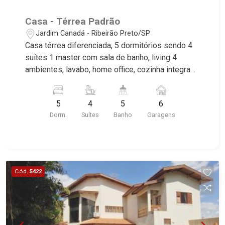
Casa - Térrea Padrão
Jardim Canadá - Ribeirão Preto/SP
Casa térrea diferenciada, 5 dormitórios sendo 4
suítes 1 master com sala de banho, living 4
ambientes, lavabo, home office, cozinha integrada
ao living, lavanderia, solarium, espaço gourmet
completo com churrasqueira elétrica, forno a
5
4
5
6
lenha, vestiário, balcão bar, balcão refrigerado,
Dorm.
Suítes
Banho
Garagens
chopeira elétrica, piscina aquecida com raia e
prainha, spa/hidro externo, deck seco, aquecedor
solar, cerca elétrica, riquíssimo em armários,
paisagismo moderno com iluminação nos jardins,
6 vagas, excelente localização, próximo ao
Cód.
5422
Ribeirão Shopping. Martinelli Imobiliária,
referência no mercado imobiliário desde 2000.
Especialistas em Venda e Locação! Avenida
João Fiúsa, 1051 - Alto da Boa Vista | Ribeirão