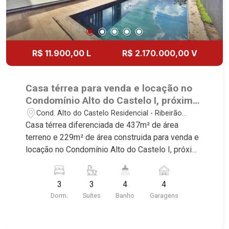
R$ 11.900,00 L
R$ 2.170.000,00 V
Casa térrea para venda e locação no
Condomínio Alto do Castelo I, próximo
à Fazenda Santa Maria - Ribeirão
Cond. Alto do Castelo Residencial - Ribeirão
Preto/SP.
Preto/SP
Casa térrea diferenciada de 437m² de área
terreno e 229m² de área construida para venda e
locação no Condomínio Alto do Castelo I, próximo
à Fazenda Santa Maria - Bairro Residencial Alto
do Castelo, Ribeirão Preto/SP. Conheça as
3
3
4
4
características deste imóvel que a Martinelli
Dorm.
Suítes
Banho
Garagens
Imobiliária selecionou para você: - 437m² de área
terreno e 229m² de área construida - Esquina - 3
suítes - Sala 2 ambientes - Pé direito alto -