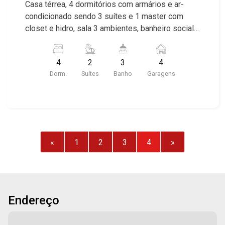
Casa térrea, 4 dormitórios com armários e ar-
condicionado sendo 3 suítes e 1 master com
closet e hidro, sala 3 ambientes, banheiro social,
escritório, lavabo, cozinha e área de serviço
planejadas, dependência de empregada, lavabo,
4
2
3
4
dependência de empregada, varanda gourmet
Dorm.
Suítes
Banho
Garagens
com churrasqueira e piscina, sauna, quintal,
jardim, elevador hidráulico, aquecedor solar, rico
em armários, fino acabamento alto padrão, 4
vagas sendo 2 cobertas, excelente localização,
próximo ao Parque Carlos Raya.
«
1
2
3
4
»
Endereço