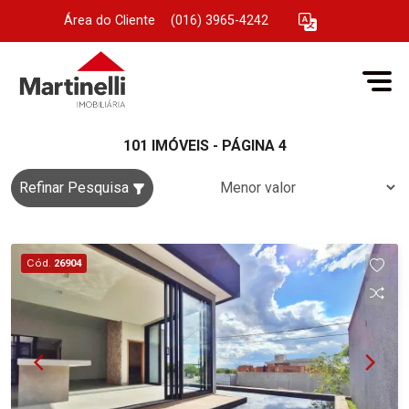
Área do Cliente
|
(016) 3965-4242
101 IMÓVEIS - PÁGINA 4
Refinar Pesquisa
Cód.
26904