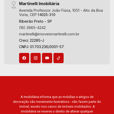
Martinelli Imobiliária
Avenida Professor João Fiúsa, 1051 - Alto da Boa
Vista, CEP:
14025-310
Ribeirão Preto - SP
(16) 3965-4242
martinelli@imoveismartinelli.com.br
Creci: 22285-J
CNPJ: 01.703.236/0001-57
A Imobiliária informa que as mobílias e artigos de
decoração são meramente ilustrativos - não fazem parte do
imóvel, exceto nos casos de imóveis mobiliados. A
imobiliária se reserva o direito de alterar qualquer