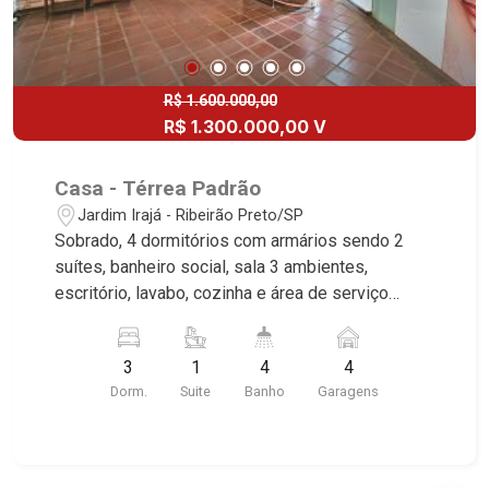
R$ 1.600.000,00
R$ 1.300.000,00 V
Casa - Térrea Padrão
Jardim Irajá - Ribeirão Preto/SP
Sobrado, 4 dormitórios com armários sendo 2
suítes, banheiro social, sala 3 ambientes,
escritório, lavabo, cozinha e área de serviço
planejadas, dependência de empregada, varanda
gourmet com churrasqueira e piscina, quintal,
3
1
4
4
corredor lateral, aquecedor solar, cerca elétrica, 4
Dorm.
Suite
Banho
Garagens
vagas sendo 2 cobertas, excelente localização,
próximo a Avenida Presidente Vargas.