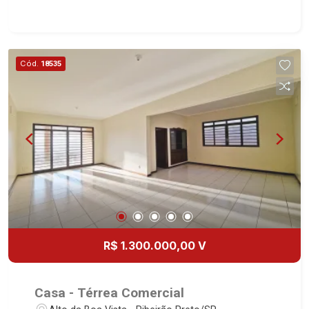
área construída - 4 dormitórios com armários,
sendo 2 suítes - Home - Sala 3 ambientes -
Escritório - Lavabo - Cozinha e área de serviço
planejadas - Despensa - Varanda gourmet com
Cód.
18535
churrasqueira - Forno de pizza - Piscina -
Vestiário - Quintal - Corredor lateral - 4 vagas
Martinelli Imobiliária - excelência absoluta no
mercado imobiliário de Ribeirão Preto.
Referência em imóveis de alto padrão, somos
especialistas na venda e locação de casas
térreas, sobrados e terrenos nos mais desejados
condomínios da Zona Sul, conhecidos por sua
segurança, infraestrutura completa e qualidade
de vida incomparável. Atuamos nos
empreendimentos de maior prestígio da região,
R$ 1.300.000,00 V
incluindo: Reserva Santa Luisa, Buganville, Jardim
Olhos D`Água, Borda do Parque, Borda da Mata,
Bela Vista, Terras Alpha, Alphaville I, II e III,
Casa - Térrea Comercial
Jardim Nova Aliança Sul, Alto do Vale, Colina do