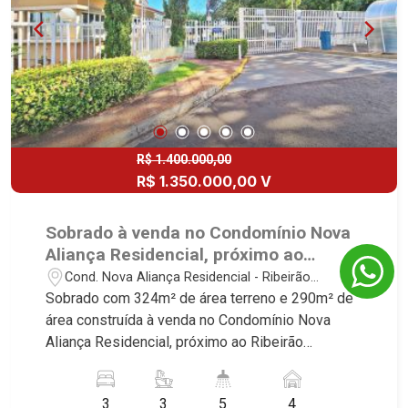
R$ 1.400.000,00
R$ 1.350.000,00 V
Sobrado à venda no Condomínio Nova
Aliança Residencial, próximo ao
Ribeirão Shopping - Ribeirão Preto/SP.
Cond. Nova Aliança Residencial - Ribeirão
Preto/SP
Sobrado com 324m² de área terreno e 290m² de
área construída à venda no Condomínio Nova
Aliança Residencial, próximo ao Ribeirão
Shopping - Bairro Cond. Nova Aliança Residencial,
Ribeirão Preto/SP. Conheça as características
3
3
5
4
deste imóvel que a Martinelli Imobiliária