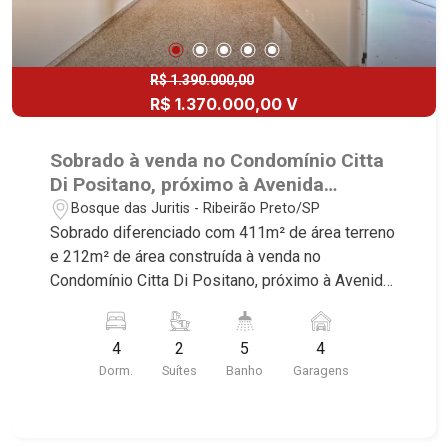
Quinta da Alvorada, Monte Rey, Garden Villa e
Quinta do Golfe. Avenida João Fiúsa, 1051 - Alto
da Boa Vista | Ribeirão Preto
R$ 1.390.000,00
R$ 1.370.000,00 V
Sobrado à venda no Condomínio Citta
Di Positano, próximo à Avenida
Professor João Fiúsa - Ribeirão
Bosque das Juritis - Ribeirão Preto/SP
Preto/SP.
Sobrado diferenciado com 411m² de área terreno
e 212m² de área construída à venda no
Condomínio Citta Di Positano, próximo à Avenida
Professor João Fiúsa - Bairro Bosque das Juritis,
Ribeirão Preto/SP. Conheça as características
4
2
5
4
deste imóvel que a Martinelli Imobiliária
Dorm.
Suítes
Banho
Garagens
selecionou para você: - 411m² de área terreno e
212m² de área construída - 4 dormitórios com
armários e ar-condicionado, sendo 2 suítes -