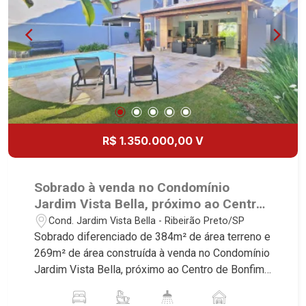
R$ 1.350.000,00 V
Sobrado à venda no Condomínio
Jardim Vista Bella, próximo ao Centro
de Bonfim Paulista - Ribeirão Preto/SP.
Cond. Jardim Vista Bella - Ribeirão Preto/SP
Sobrado diferenciado de 384m² de área terreno e
269m² de área construída à venda no Condomínio
Jardim Vista Bella, próximo ao Centro de Bonfim
Paulista - Ribeirão Preto/SP. Conheça as
características deste imóvel que a Martinelli