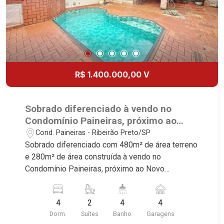
Country Village, San Remo, Residencial Jardim
Canadá, Torino, Città di Positano, San Diego,
Quinta da Alvorada, Monte Rey, Garden Villa e
Quinta do Golfe. Avenida João Fiúsa, 1051 - Alto
da Boa Vista | Ribeirão Preto.
R$ 1.400.000,00 V
Sobrado diferenciado à vendo no
Condomínio Paineiras, próximo ao
Novo Shopping - Ribeirão Preto/SP.
Cond. Paineiras - Ribeirão Preto/SP
Sobrado diferenciado com 480m² de área terreno
e 280m² de área construída à vendo no
Condomínio Paineiras, próximo ao Novo
Shopping - Bairro Recreio das Acácias, Ribeirão
Preto/SP. Conheça as características deste
4
2
4
4
imóvel que a Martinelli Imobiliária selecionou
Dorm.
Suítes
Banho
Garagens
para você: - 480m² de área terreno e 280m² de