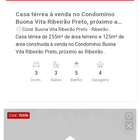
Casa térrea à venda no Condomínio
Buona Vita Ribeirão Preto, próximo ao
Ribeirão Shopping - Ribeirão Preto/SP.
Cond. Buona Vita Ribeirão Preto - Ribeirão
Preto/SP
Casa térrea de 255m² de área terreno e 125m² de
área construida à venda no Condomínio Buona
Vita Ribeirão Preto, próximo ao Ribeirão
Shopping - Bairro Buona Vita Ribeirão Preto,
Ribeirão Preto/SP. Conheça as características
3
3
5
4
deste imóvel que a Martinelli Imobiliária
Dorm.
Suítes
Banho
Garagens
selecionou para você: - 255m² de área terreno e
125m² de área construida - 3 suítes com
armários - Sala 2 ambientes - Lavabo - Cozinha e
área de serviço planejadas - Área gourmet com
churrasqueira - Piscina - Vestiário - 4 vagas
Cód.
15336
sendo 2 cobertas Martinelli Imobiliária -
excelência absoluta no mercado imobiliário de
Ribeirão Preto. Referência em imóveis de alto