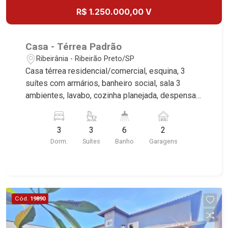
R$ 1.250.000,00 V
Casa - Térrea Padrão
Ribeirânia - Ribeirão Preto/SP
Casa térrea residencial/comercial, esquina, 3
suítes com armários, banheiro social, sala 3
ambientes, lavabo, cozinha planejada, despensa,
área de serviço, dependência de empregada,
lazer com piscina, jardim, quintal, portão
3
3
6
2
eletrônico, cerca elétrica, 2 vagas cobertas,
Dorm.
Suítes
Banho
Garagens
excelente localização, próximo ao Novo
Shopping.
Cód.
19890