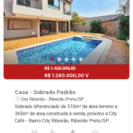
4 vagas sendo 2 cobertas - Fino acabamento -
Alto padrão Martinelli Imobiliária, referência no
mercado imobiliário desde 2000! Avenida João
Fiúsa, 1051 - Alto da Boa Vista | Ribeirão Preto.
R$ 1.420.000,00
R$ 1.280.000,00 V
Casa - Sobrado Padrão
City Ribeirão - Ribeirão Preto/SP
Sobrado diferenciado de 510m² de área terreno e
365m² de área construida à venda, próximo à City
Café - Bairro City Ribeirão, Ribeirão Preto/SP.
Conheça as características deste imóvel que a