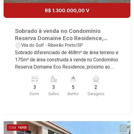
R$ 1.300.000,00 V
Sobrado à venda no Condomínio
Reserva Domaine Eco Residence,
próximo ao Shopping Iguatemi -
Vila do Golf - Ribeirão Preto/SP
Ribeirão Preto/SP.
Sobrado diferenciado de 468m² de área terreno e
175m² de área construida à venda no Condomínio
Reserva Domaine Eco Residence, próximo ao
Shopping Iguatemi - Ribeirão Preto/SP. Conheça
as características deste imóvel que a Martinelli
3
3
5
2
Imobiliária selecionou para você: - 468m² de área
Dorm.
Suítes
Banho
Garagens
terreno e 175m² de área construida - 3 suítes
com armários e ar-condicionado - Sala 2
ambientes - Lavabo - Cozinha e área de serviço
planejadas - Despensa - Varanda gourmet com
churrasqueira - Piscina - Vestiário - Quintal -
Cód.
16303
Corredor lateral - Paisagismo - Aquecedor solar -