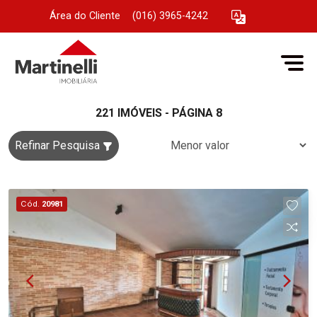
Área do Cliente
|
(016) 3965-4242
221 IMÓVEIS - PÁGINA 8
Refinar Pesquisa
Cód.
20981