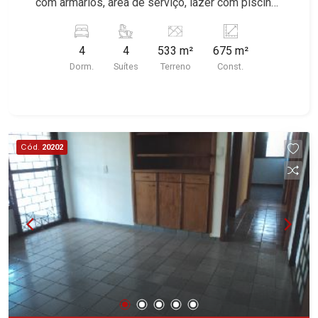
com armários, área de serviço, lazer com piscina
e churrasqueira, quintal, excelente localização,
ideal para clínicas e restaurantes, próximo a Av.
4
4
533 m²
675 m²
Nove de Julho. *Imóvel alugado, ideal para
Dorm.
Suítes
Terreno
Const.
renda.*
Cód.
20202