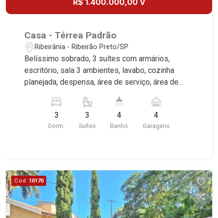
R$ 1.400.000,00 V
Casa - Térrea Padrão
Ribeirânia - Ribeirão Preto/SP
Belíssimo sobrado, 3 suítes com armários,
escritório, sala 3 ambientes, lavabo, cozinha
planejada, despensa, área de serviço, área de
lazer com piscina e churrasqueira, vestiário,
jardim, quintal, ampla sacada, aquecedor solar,
3
3
4
4
portão eletrônico, cerca elétrica, alarme, fino
Dorm.
Suítes
Banho
Garagens
acabamento, 4 vagas sendo 2 cobertas,
excelente localização, próximo a UNAERP.
Martinelli Imobiliária, referência no mercado
imobiliário desde 2000. Especialistas em Venda
e Locação! Avenida João Fiúsa, 1051 - Alto da
Cód.
10170
Boa Vista | Ribeirão Preto.