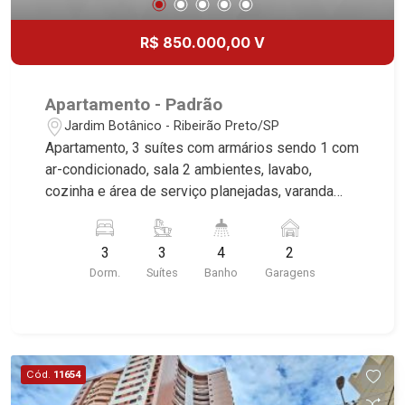
Candeias, Apiacás, Blend Coliving, Una Caramuru,
Quintessence, Liber Condomínio Resort, Asas do
R$ 850.000,00 V
Sul, Tapuias Residencial, Manhattan, Lumiere,
Civitas, Apogeo, Frankfurt, Emerald, Spazio
Robespierre, Cedro, Dinamarca, Portes du Soleil,
Apartamento - Padrão
Solo, Cambuí, Philadelphia, Victória Hill, San
Jardim Botânico - Ribeirão Preto/SP
Pierre, Estocolmo, La Défense, Toulouse, Saint
Apartamento, 3 suítes com armários sendo 1 com
Étienne, Monet, Rembrandt, Montreux, Genève,
ar-condicionado, sala 2 ambientes, lavabo,
Quebec, Blue Note, Noruega, Normandie, Jataí,
cozinha e área de serviço planejadas, varanda
Via Frattina e Triomphe. Avenida João Fiúsa, 1051
gourmet com churrasqueira, 2 vagas, excelente
- Alto da Boa Vista | Ribeirão Preto
localização, próximo ao Parque Carlos Raya.
3
3
4
2
Dorm.
Suítes
Banho
Garagens
Cód.
11654