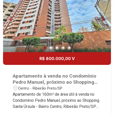
R$ 800.000,00 V
Apartamento à venda no Condomínio
Pedro Manuel, próximo ao Shopping
Santa Úrsula - Ribeirão Preto/SP.
Centro - Ribeirão Preto/SP
Apartamento de 160m² de área útil à venda no
Condomínio Pedro Manuel, próximo ao Shopping
Santa Úrsula - Bairro Centro, Ribeirão Preto/SP.
Conheça as características deste imóvel que a