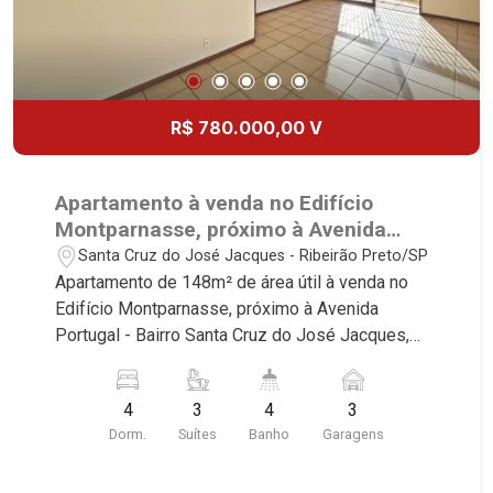
R$ 780.000,00 V
Apartamento à venda no Edifício
Montparnasse, próximo à Avenida
Portugal - Ribeirão Preto/SP.
Santa Cruz do José Jacques - Ribeirão Preto/SP
Apartamento de 148m² de área útil à venda no
Edifício Montparnasse, próximo à Avenida
Portugal - Bairro Santa Cruz do José Jacques,
Ribeirão Preto/SP. Conheça as características
deste imóvel que a Martinelli Imobiliária
4
3
4
3
selecionou para você: - 148m² de área útil - 4
Dorm.
Suítes
Banho
Garagens
dormitórios com armários sendo 3 suítes - Sala 2
ambientes - Escritório - Lavabo - Cozinha e área