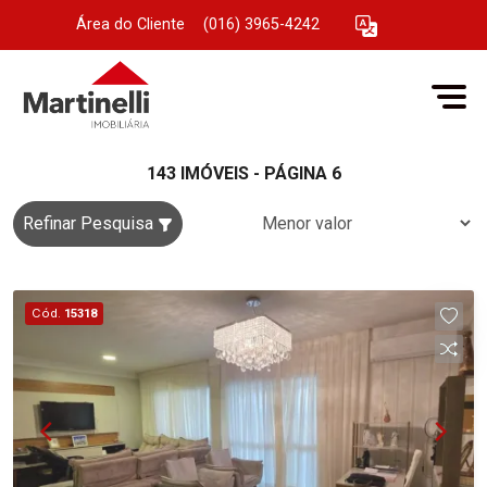
Área do Cliente
|
(016) 3965-4242
143 IMÓVEIS - PÁGINA 6
Refinar Pesquisa
Cód.
15318