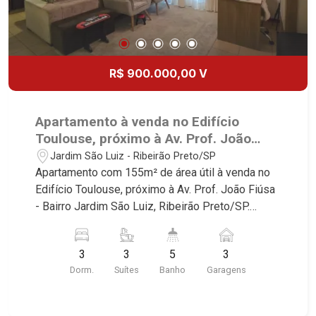
R$ 900.000,00 V
Apartamento à venda no Edifício
Toulouse, próximo à Av. Prof. João
Fiúsa - Ribeirão Preto/SP.
Jardim São Luiz - Ribeirão Preto/SP
Apartamento com 155m² de área útil à venda no
Edifício Toulouse, próximo à Av. Prof. João Fiúsa
- Bairro Jardim São Luiz, Ribeirão Preto/SP.
Conheça as características deste imóvel que a
Martinelli Imobiliária selecionou para você: -
3
3
5
3
155m² de área útil - 3 suítes com armários e ar-
Dorm.
Suítes
Banho
Garagens
condicionado - Sala 3 ambientes - Lavabo -
Cozinha e área de serviço planejadas - Despensa
- Dependência de empregada - Sacada - 3 vagas