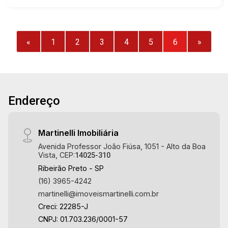
de serviço planejadas - Banheiro de serviço -
Sacada - Iluminação - 3 vagas Martinelli
Imobiliária, referência no mercado imobiliário
desde 2000! Avenida João Fiúsa, 1051 - Alto da
«
1
2
3
4
5
6
»
Boa Vista | Ribeirão Preto.
Endereço
Martinelli Imobiliária
Avenida Professor João Fiúsa, 1051 - Alto da Boa
Vista, CEP:
14025-310
Ribeirão Preto - SP
(16) 3965-4242
martinelli@imoveismartinelli.com.br
Creci: 22285-J
CNPJ: 01.703.236/0001-57