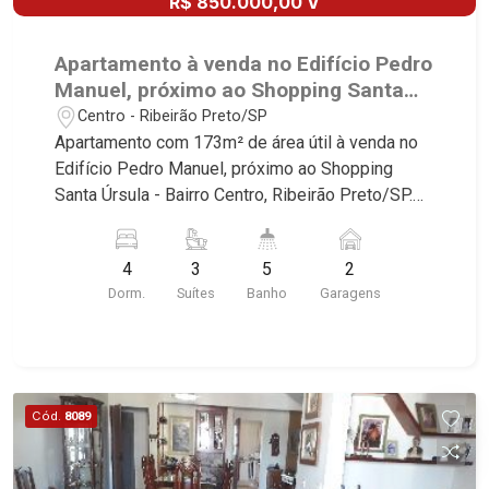
R$ 850.000,00 V
Apartamento à venda no Edifício Pedro
Manuel, próximo ao Shopping Santa
Úrsula - Ribeirão Preto/SP.
Centro - Ribeirão Preto/SP
Apartamento com 173m² de área útil à venda no
Edifício Pedro Manuel, próximo ao Shopping
Santa Úrsula - Bairro Centro, Ribeirão Preto/SP.
Conheça as características deste imóvel que a
Martinelli Imobiliária selecionou para você: -
4
3
5
2
173m² de área útil - 4 dormitórios sendo 3 suítes
Dorm.
Suítes
Banho
Garagens
com armários e 1 com ar-condicionado - Sala 3
ambientes - Lavabo - 2 roupeiros - Cozinha e
área de serviço planejadas - Dependência de
empregada - Sacada - Rico em armários - 2
vagas cobertas Martinelli Imobiliária - excelência
Cód.
8089
absoluta no mercado imobiliário de Ribeirão
Preto. Referência em imóveis de alto padrão,
somos especialistas na venda e locação de