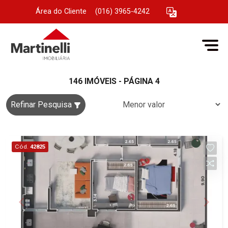
Área do Cliente
|
(016) 3965-4242
146 IMÓVEIS - PÁGINA 4
Refinar Pesquisa
Cód.
42825