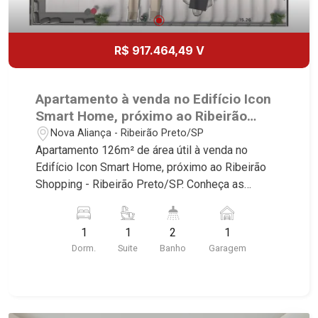
R$ 917.464,49 V
Apartamento à venda no Edifício Icon
Smart Home, próximo ao Ribeirão
Shopping - Ribeirão Preto/SP.
Nova Aliança - Ribeirão Preto/SP
Apartamento 126m² de área útil à venda no
Edifício Icon Smart Home, próximo ao Ribeirão
Shopping - Ribeirão Preto/SP. Conheça as
características deste imóvel que a Martinelli
Imobiliária selecionou para você: - 126m² de área
1
1
2
1
útil - 1 suíte - Banheiro social - Sala 2 ambientes
Dorm.
Suite
Banho
Garagem
- Cozinha - Área de serviço - Sacada gourmet - 1
vaga Martinelli Imobiliária, referência no mercado
imobiliário desde 2000! Avenida João Fiúsa,
1051 - Alto da Boa Vista | Ribeirão Preto.