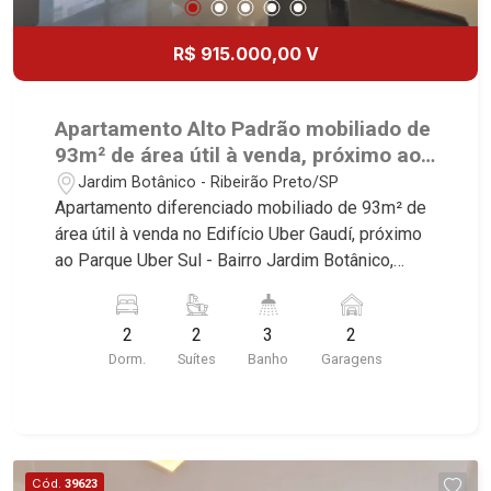
R$ 915.000,00 V
Apartamento Alto Padrão mobiliado de
93m² de área útil à venda, próximo ao
Parque Uber Sul - Ribeirão Preto/SP.
Jardim Botânico - Ribeirão Preto/SP
Apartamento diferenciado mobiliado de 93m² de
área útil à venda no Edifício Uber Gaudí, próximo
ao Parque Uber Sul - Bairro Jardim Botânico,
Ribeirão Preto/SP. Conheça as características
deste imóvel que a Martinelli Imobiliária
2
2
3
2
selecionou para você: - 93m² de área útil - 2
Dorm.
Suítes
Banho
Garagens
suítes com armários e ar-condicionado - Home -
Sala 2 ambientes - Lavabo - Cozinha e área de
serviço planejadas - Sacada gourmet com
churrasqueira - Iluminação - Rico em armários - 2
vagas + box privativo - Fino acabamento - Alto
Cód.
39623