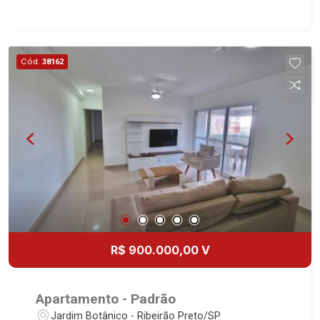
Home - Sala 2 ambientes - Lavabo - Copa -
Cozinha e área de serviço planejadas - Sacada
gourmet - Iluminação - 2 vagas - Fino
acabamento - Alto padrão Martinelli Imobiliária,
Cód.
38162
referência no mercado imobiliário desde 2000!
Avenida João Fiúsa, 1051 - Alto da Boa Vista
| Ribeirão Preto.
R$ 900.000,00 V
Apartamento - Padrão
Jardim Botânico - Ribeirão Preto/SP