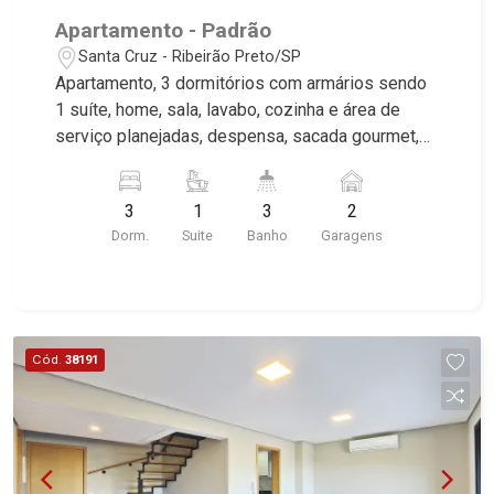
Apartamento - Padrão
Santa Cruz - Ribeirão Preto/SP
Apartamento, 3 dormitórios com armários sendo
1 suíte, home, sala, lavabo, cozinha e área de
serviço planejadas, despensa, sacada gourmet,
churrasqueira, 2 vagas, excelente localização,
próximo à Avenida Maurilio Biagi. Martinelli
3
1
3
2
Imobiliária, referência no mercado imobiliário
Dorm.
Suite
Banho
Garagens
desde 2000. Especialistas em Venda e Locação!
Avenida João Fiúsa, 1051 - Alto da Boa Vista
| Ribeirão Preto.
Cód.
38191