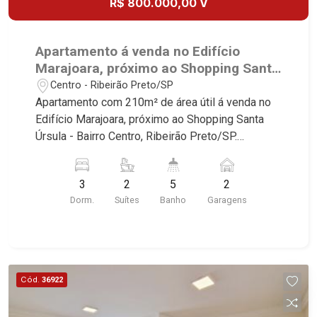
R$ 800.000,00 V
Apartamento á venda no Edifício
Marajoara, próximo ao Shopping Santa
Úrsula - Ribeirão Preto/SP.
Centro - Ribeirão Preto/SP
Apartamento com 210m² de área útil á venda no
Edifício Marajoara, próximo ao Shopping Santa
Úrsula - Bairro Centro, Ribeirão Preto/SP.
Conheça as características deste imóvel que a
Martinelli Imobiliária selecionou para você: -
3
2
5
2
210m² de área útil - 3 dormitórios com armários
Dorm.
Suítes
Banho
Garagens
sendo 2 suítes e 1 master com closet e hidro -
Banheiro social - Sala 3 ambientes - Escritório -
Lavabo - Copa - Cozinha planejada - Despensa -
Área de serviço - Dependência de empregada -
Sacada - Iluminação - 2 vagas Martinelli
Cód.
36922
Imobiliária - excelência absoluta no mercado
imobiliário de Ribeirão Preto. Referência em