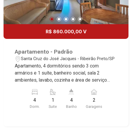
R$ 860.000,00 V
Apartamento - Padrão
Santa Cruz do José Jacques - Ribeirão Preto/SP
Apartamento, 4 dormitórios sendo 3 com
armários e 1 suíte, banheiro social, sala 2
ambientes, lavabo, cozinha e área de serviço
planejadas, despensa, dependência de
empregada, quintal, sacada, 2 vagas, excelente
4
1
4
2
localização, próximo ao Colégio COC. Martinelli
Dorm.
Suite
Banho
Garagens
Imobiliária, referência no mercado imobiliário
desde 2000. Especialistas em Venda, Locação e
Lançamentos! Avenida João Fiúsa, 1051 - Alto da
Boa Vista | Ribeirão Preto.