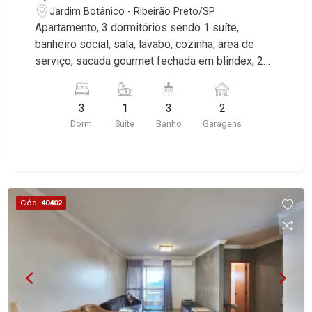
Jardim Botânico - Ribeirão Preto/SP
Apartamento, 3 dormitórios sendo 1 suíte,
banheiro social, sala, lavabo, cozinha, área de
serviço, sacada gourmet fechada em blindex, 2
vagas, excelente localização, próximo ao Parque
Carlos Raya. Martinelli Imobiliária, referência no
3
1
3
2
mercado imobiliário desde 2000. Especialistas
Dorm.
Suite
Banho
Garagens
em Venda e Locação! Avenida João Fiúsa, 1051 -
Alto da Boa Vista | Ribeirão Preto.
Cód.
40402