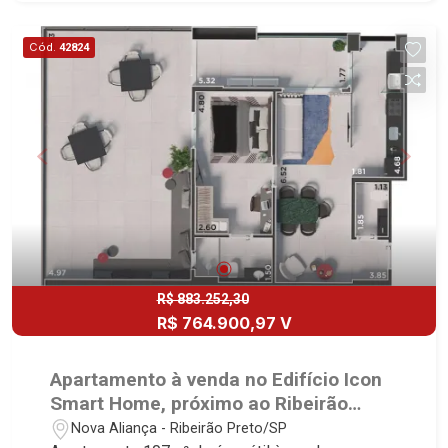
1051 - Alto da Boa Vista | Ribeirão Preto.
Cód.
42824
R$ 883.252,30
R$ 764.900,97 V
Apartamento à venda no Edifício Icon
Smart Home, próximo ao Ribeirão
Shopping - Ribeirão Preto/SP.
Nova Aliança - Ribeirão Preto/SP