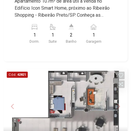
Apartamento 107m² de área útil à venda no
Edifício Icon Smart Home, próximo ao Ribeirão
Shopping - Ribeirão Preto/SP. Conheça as
características deste imóvel que a Martinelli
Imobiliária selecionou para você: - 107m² de área
1
1
2
1
útil - 1 suíte - Banheiro social - Sala 2 ambientes
Dorm.
Suite
Banho
Garagem
- Cozinha - Área de serviço - Sacada gourmet - 1
vaga Martinelli Imobiliária, referência no mercado
imobiliário desde 2000! Avenida João Fiúsa,
1051 - Alto da Boa Vista | Ribeirão Preto.
Cód.
42821