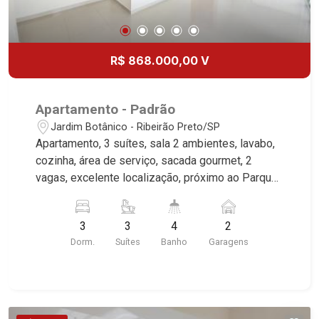
R$ 868.000,00 V
Apartamento - Padrão
Jardim Botânico - Ribeirão Preto/SP
Apartamento, 3 suítes, sala 2 ambientes, lavabo,
cozinha, área de serviço, sacada gourmet, 2
vagas, excelente localização, próximo ao Parque
Carlos Raya. Martinelli Imobiliária, referência no
mercado imobiliário desde 2000. Especialistas
3
3
4
2
em Venda, Locação e Lançamentos! Avenida
Dorm.
Suítes
Banho
Garagens
João Fiúsa, 1051 - Alto da Boa Vista
| Ribeirão Preto.