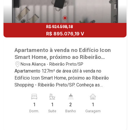
R$ 924.598,18
R$ 895.076,19 V
Apartamento à venda no Edifício Icon
Smart Home, próximo ao Ribeirão
Shopping - Ribeirão Preto/SP.
Nova Aliança - Ribeirão Preto/SP
Apartamento 127m² de área útil à venda no
Edifício Icon Smart Home, próximo ao Ribeirão
Shopping - Ribeirão Preto/SP. Conheça as
características deste imóvel que a Martinelli
Imobiliária selecionou para você: - 127m² de área
1
1
2
1
útil - 1 suíte - Banheiro social - Sala 2 ambientes
Dorm.
Suite
Banho
Garagem
- Cozinha - Área de serviço - Sacada gourmet - 1
vaga Martinelli Imobiliária, referência no mercado
imobiliário desde 2000! Avenida João Fiúsa,