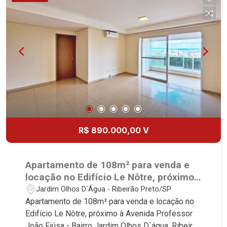
padrão Martinelli Imobiliária, referência no
mercado imobiliário desde 2000! Avenida João
Fiúsa, 1051 - Alto da Boa Vista | Ribeirão Preto.
R$ 890.000,00 V
Apartamento de 108m² para venda e
locação no Edifício Le Nôtre, próximo
à Avenida Professor João Fiúsa -
Jardim Olhos D`Água - Ribeirão Preto/SP
Ribeirão Preto/SP.
Apartamento de 108m² para venda e locação no
Edifício Le Nôtre, próximo à Avenida Professor
João Fiúsa - Bairro Jardim Olhos D`água, Ribeirão