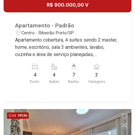
R$ 900.000,00 V
Apartamento - Padrão
Centro - Ribeirão Preto/SP
Apartamento cobertura, 4 suítes sendo 2 master,
home, escritório, sala 3 ambientes, lavabo,
cozinha e área de serviço planejadas,
dependência de empregada, área gourmet
planejada com churrasqueira, balcão refrigerado,
4
4
7
3
piscina privativa, vestiário, vista contemplativa,
Dorm.
Suítes
Banho
Garagens
sacada, rico em armários, 3 vagas cobertas, box
privativo, condomínio com lazer e portaria 24h,
excelente localização, próximo ao Shopping
Santa Úrsula.
Cód.
39126