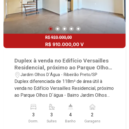
R$ 920.000,00
R$ 910.000,00 V
Duplex à venda no Edifício Versailles
Residencial, próximo ao Parque Olhos
D`água - Ribeirão Preto/SP.
Jardim Olhos D`Água - Ribeirão Preto/SP
Duplex diferenciada de 118m² de área útil à
venda no Edifício Versailles Residencial, próximo
ao Parque Olhos D`água - Bairro Jardim Olhos
D`Água II, Ribeirão Preto/SP. Conheça as
características deste imóvel que a Martinelli
3
3
4
2
Imobiliária selecionou para você: - 118m² de área
Dorm.
Suítes
Banho
Garagens
útil - 3 suítes com armários e ar-condicionado -