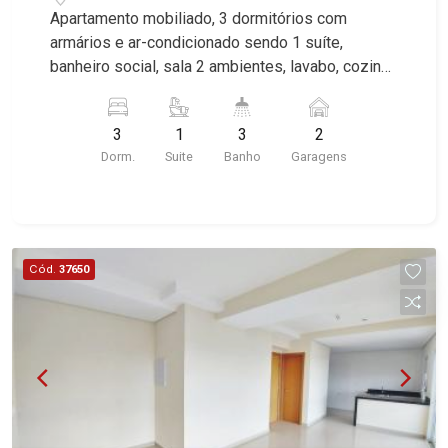
Apartamento mobiliado, 3 dormitórios com
armários e ar-condicionado sendo 1 suíte,
banheiro social, sala 2 ambientes, lavabo, cozinha
planejada, área de serviço, sacada gourmet com
churrasqueira, 2 vagas, excelente localização,
3
1
3
2
próximo a Avenida Professor João Fiusa.
Dorm.
Suite
Banho
Garagens
Cód.
37650