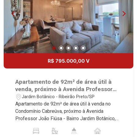
R$ 795.000,00 V
Apartamento de 92m² de área útil à
venda, próximo à Avenida Professor
João Fiúsa - Ribeirão Preto/SP.
Jardim Botânico - Ribeirão Preto/SP
Apartamento de 92m² de área útil à venda no
Condomínio Cabreúva, próximo à Avenida
Professor João Fiúsa - Bairro Jardim Botânico,
Ribeirão Preto/SP. Conheça as características
deste imóvel que a Martinelli Imobiliária