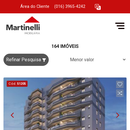
Área do Cliente
|
(016) 3965-4242
164 IMÓVEIS
Refinar Pesquisa
Cód.
51205