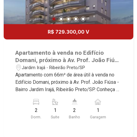
R$ 729.300,00 V
Apartamento à venda no Edifício
Domani, próximo à Av. Prof. João Fiúsa
- Ribeirão Preto/SP.
Jardim Irajá - Ribeirão Preto/SP
Apartamento com 66m² de área útil à venda no
Edifício Domani, próximo à Av. Prof. João Fiúsa -
Bairro Jardim Irajá, Ribeirão Preto/SP. Conheça as
características deste imóvel que a Martinelli
Imobiliária selecionou para você: - 66m² de área
2
1
2
1
útil - 2 dormitórios, sendo1 suíte - Banheiro
Dorm.
Suite
Banho
Garagem
social - Sala 2 ambientes - Cozinha - Área de
serviço - Sacada gourmet - 1 vaga coberta
Martinelli Imobiliária - excelência absoluta no