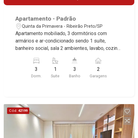
Apartamento - Padrão
Quinta da Primavera - Ribeirão Preto/SP
Apartamento mobiliado, 3 dormitórios com
armários e ar-condicionado sendo 1 suíte,
banheiro social, sala 2 ambientes, lavabo, cozinha
e área de serviço planejadas, sacada gourmet
com churrasqueira, 2 vagas paralelas, excelente
3
1
3
2
localização, próximo ao Parque Olhos D`água.
Dorm.
Suite
Banho
Garagens
Martinelli Imobiliária, referência no mercado
imobiliário desde 2000. Especialistas em Venda
e Locação! Avenida João Fiúsa, 1051 - Alto da
Boa Vista | Ribeirão Preto.
Cód.
42199