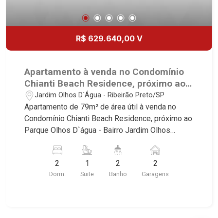
R$ 629.640,00 V
Apartamento à venda no Condomínio
Chianti Beach Residence, próximo ao
Parque Olhos D`água - Ribeirão
Jardim Olhos D`Água - Ribeirão Preto/SP
Preto/SP.
Apartamento de 79m² de área útil à venda no
Condomínio Chianti Beach Residence, próximo ao
Parque Olhos D`água - Bairro Jardim Olhos
D`água, Ribeirão Preto/SP. Conheça as
características deste imóvel que a Martinelli
2
1
2
2
Imobiliária selecionou para você: - 79m² de área
Dorm.
Suite
Banho
Garagens
útil - 2 dormitórios sendo 1 suíte - Banheiro
social - Sala 2 ambientes - Copa - Cozinha - Área
de serviço - Sacada gourmet - 2 vagas Martinelli
Imobiliária, referência no mercado imobiliário