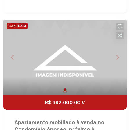
sendo 1 suite - Banheiro social - Sala 2
ambientes - Cozinha e área de serviço
planejadas - Sacada - Iluminação - 2 vagas
Martinelli Imobiliária, referência no mercado
Cód.
45403
imobiliário desde 2000. Especialistas em Venda,
Locação e Lançamentos! Avenida João Fiúsa,
1051 - Alto da Boa Vista | Ribeirão Preto.
R$ 692.000,00 V
Apartamento mobiliado à venda no
Condomínio Apogeo, próximo à