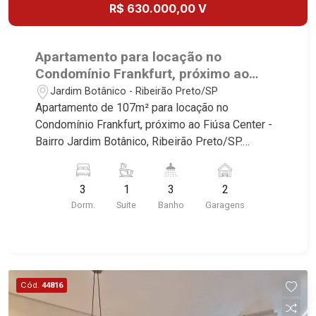
R$ 630.000,00 V
Apartamento para locação no
Condomínio Frankfurt, próximo ao
Fiúsa Center - Ribeirão Preto/SP.
Jardim Botânico - Ribeirão Preto/SP
Apartamento de 107m² para locação no
Condomínio Frankfurt, próximo ao Fiúsa Center -
Bairro Jardim Botânico, Ribeirão Preto/SP.
Conheça as características deste imóvel que a
Martinelli Imobiliária selecionou para você: -
3
1
3
2
107m² de área útil - 3 dormitórios sendo 2 com
Dorm.
Suite
Banho
Garagens
armários e 1 suíte com ar-condicionado -
Banheiro social - Sala 2 ambientes - Lavabo -
Cozinha planejada - Área de serviço - Sacada - 1
vaga Martinelli Imobiliária - excelência absoluta
no mercado imobiliário de Ribeirão Preto.
Cód.
44816
Referência em imóveis de alto padrão, somos
especialistas na venda e locação de