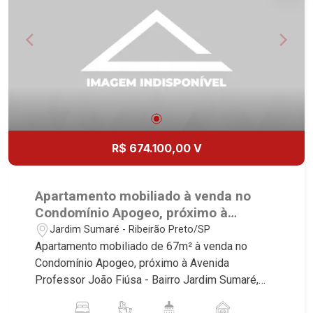
1051 - Alto da Boa Vista | Ribeirão Preto.
R$ 674.100,00 V
Apartamento mobiliado à venda no
Condomínio Apogeo, próximo à
Avenida Professor João Fiúsa -
Jardim Sumaré - Ribeirão Preto/SP
Ribeirão Preto/SP.
Apartamento mobiliado de 67m² à venda no
Condomínio Apogeo, próximo à Avenida
Professor João Fiúsa - Bairro Jardim Sumaré,
Ribeirão Preto/SP. Conheça as características