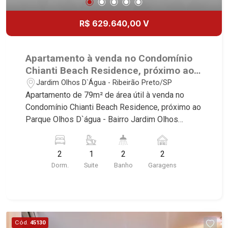
R$ 629.640,00 V
Apartamento à venda no Condomínio
Chianti Beach Residence, próximo ao
Parque Olhos D`água - Ribeirão
Jardim Olhos D`Água - Ribeirão Preto/SP
Preto/SP.
Apartamento de 79m² de área útil à venda no
Condomínio Chianti Beach Residence, próximo ao
Parque Olhos D`água - Bairro Jardim Olhos
D`água, Ribeirão Preto/SP. Conheça as
características deste imóvel que a Martinelli
2
1
2
2
Imobiliária selecionou para você: - 79m² de área
Dorm.
Suite
Banho
Garagens
útil - 2 dormitórios sendo 1 suíte - Banheiro
social - Sala 2 ambientes - Copa - Cozinha - Área
de serviço - Sacada gourmet - 2 vagas Martinelli
Imobiliária, referência no mercado imobiliário
desde 2000. Especialistas em Venda, Locação e
Cód.
45130