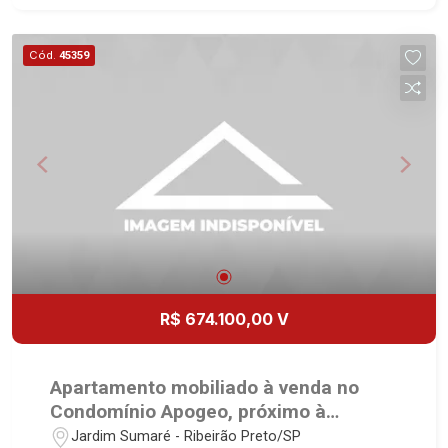
planejadas - Sacada - Iluminação - 2 vagas
Martinelli Imobiliária, referência no mercado
Cód.
45359
imobiliário desde 2000. Especialistas em Venda,
Locação e Lançamentos! Avenida João Fiúsa,
1051 - Alto da Boa Vista | Ribeirão Preto.
R$ 674.100,00 V
Apartamento mobiliado à venda no
Condomínio Apogeo, próximo à
Avenida Professor João Fiúsa -
Jardim Sumaré - Ribeirão Preto/SP