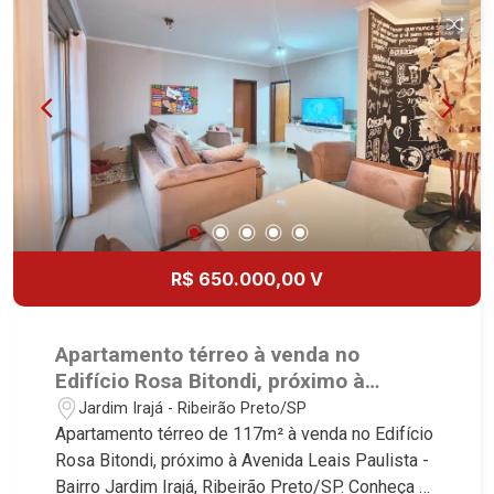
Lançamentos! Avenida João Fiúsa, 1051 - Alto da
Boa Vista | Ribeirão Preto.
R$ 650.000,00 V
Apartamento térreo à venda no
Edifício Rosa Bitondi, próximo à
Avenida Leais Paulista - Ribeirão
Jardim Irajá - Ribeirão Preto/SP
Preto/SP.
Apartamento térreo de 117m² à venda no Edifício
Rosa Bitondi, próximo à Avenida Leais Paulista -
Bairro Jardim Irajá, Ribeirão Preto/SP. Conheça as