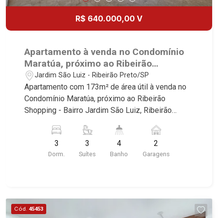
R$ 640.000,00 V
Apartamento à venda no Condomínio
Maratúa, próximo ao Ribeirão
Shopping - Ribeirão Preto/SP.
Jardim São Luiz - Ribeirão Preto/SP
Apartamento com 173m² de área útil à venda no
Condomínio Maratúa, próximo ao Ribeirão
Shopping - Bairro Jardim São Luiz, Ribeirão
Preto/SP. Conheça as características deste
imóvel que a Martinelli Imobiliária selecionou
3
3
4
2
para você: - 173m² de área útil - 3 suítes com
Dorm.
Suítes
Banho
Garagens
armários - Sala 2 ambientes - Cozinha e área de
serviço planejadas - Despensa - Dependência de
empregada - Sacada - Iluminação - Depósito - 2
vagas Martinelli Imobiliária - excelência absoluta
no mercado imobiliário de Ribeirão Preto.
Cód.
45453
Referência em imóveis de alto padrão, somos