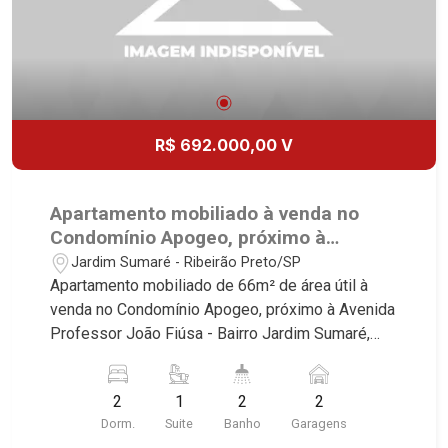
R$ 692.000,00 V
Apartamento mobiliado à venda no
Condomínio Apogeo, próximo à
Avenida Professor João Fiúsa -
Jardim Sumaré - Ribeirão Preto/SP
Ribeirão Preto/SP.
Apartamento mobiliado de 66m² de área útil à
venda no Condomínio Apogeo, próximo à Avenida
Professor João Fiúsa - Bairro Jardim Sumaré,
Ribeirão Preto/SP. Conheça as características
deste imóvel que a Martinelli Imobiliária
2
1
2
2
selecionou para você: - 66m² de área útil - 2
Dorm.
Suite
Banho
Garagens
dormitórios com armários e ar-condicionado