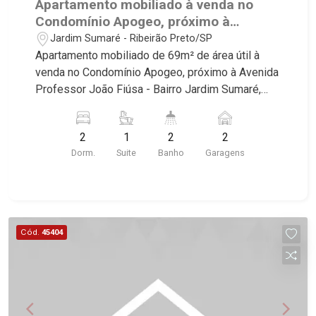
Apartamento mobiliado à venda no
Condomínio Apogeo, próximo à
Avenida Professor João Fiúsa -
Jardim Sumaré - Ribeirão Preto/SP
Ribeirão Preto/SP.
Apartamento mobiliado de 69m² de área útil à
venda no Condomínio Apogeo, próximo à Avenida
Professor João Fiúsa - Bairro Jardim Sumaré,
Ribeirão Preto/SP. Conheça as características
deste imóvel que a Martinelli Imobiliária
2
1
2
2
selecionou para você: - 69m² de área útil - 2
Dorm.
Suite
Banho
Garagens
dormitórios com armários e ar-condicionado
sendo 1 suíte - Banheiro social - Sala 2
ambientes - Cozinha e área de serviço
planejadas - Sacada - Iluminação - 2 vagas
Martinelli Imobiliária, referência no mercado
Cód.
45404
imobiliário desde 2000. Especialistas em Venda,
Locação e Lançamentos! Avenida João Fiúsa,
1051 - Alto da Boa Vista | Ribeirão Preto.