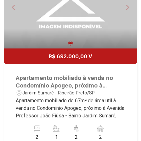
R$ 692.000,00 V
Apartamento mobiliado à venda no
Condomínio Apogeo, próximo à
Avenida Professor João Fiúsa -
Jardim Sumaré - Ribeirão Preto/SP
Ribeirão Preto/SP.
Apartamento mobiliado de 67m² de área útil à
venda no Condomínio Apogeo, próximo à Avenida
Professor João Fiúsa - Bairro Jardim Sumaré,
Ribeirão Preto/SP. Conheça as características
deste imóvel que a Martinelli Imobiliária
2
1
2
2
selecionou para você: - 67m² de área útil - 2