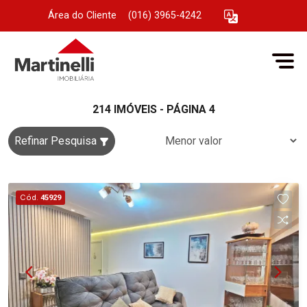
Área do Cliente
|
(016) 3965-4242
214 IMÓVEIS - PÁGINA 4
Refinar Pesquisa
Cód.
45929