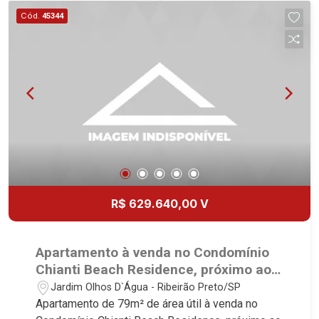
desde 2000. Especialistas em Venda, Locação e
Cód.
45344
Lançamentos! Avenida João Fiúsa, 1051 - Alto da
Boa Vista | Ribeirão Preto.
R$ 629.640,00 V
Apartamento à venda no Condomínio
Chianti Beach Residence, próximo ao
Parque Olhos D`água - Ribeirão
Jardim Olhos D`Água - Ribeirão Preto/SP
Preto/SP.
Apartamento de 79m² de área útil à venda no