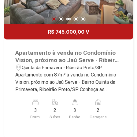
R$ 745.000,00 V
Apartamento à venda no Condomínio
Vision, próximo ao Jaú Serve - Ribeirão
Preto/SP.
Quinta da Primavera - Ribeirão Preto/SP
Apartamento com 87m² à venda no Condomínio
Vision, próximo ao Jaú Serve - Bairro Quinta da
Primavera, Ribeirão Preto/SP. Conheça as
características deste imóvel que a Martinelli
Imobiliária selecionou para você: - 87m² de área
3
2
3
2
útil - 3 dormitórios com armários sendo 2 suítes -
Dorm.
Suítes
Banho
Garagens
Lavabo - Sala 2 ambientes com ar-condicionado -
Cozinha e área de serviço planejadas - Sacada
gourmet com churrasqueira e fechada com