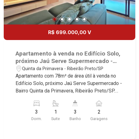
R$ 699.000,00 V
Apartamento à venda no Edifício Solo,
próximo Jaú Serve Supermercado -
Ribeirão Preto/SP.
Quinta da Primavera - Ribeirão Preto/SP
Apartamento com 78m² de área útil à venda no
Edifício Solo, próximo Jaú Serve Supermercado -
Bairro Quinta da Primavera, Ribeirão Preto/SP.
Conheça as características deste imóvel que a
Martinelli Imobiliária selecionou para você: -
3
1
3
2
78m² de área útil - 3 dormitórios com armários,
Dorm.
Suite
Banho
Garagens
sendo 1 suíte com ar-condicionado - Banheiro
social - Sala 2 ambientes - Cozinha e área de
serviço planejadas - Varanda gourmet com