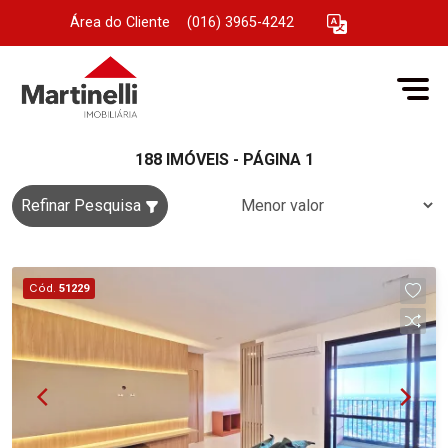
Área do Cliente
|
(016) 3965-4242
188 IMÓVEIS - PÁGINA 1
Refinar Pesquisa
Cód.
51229