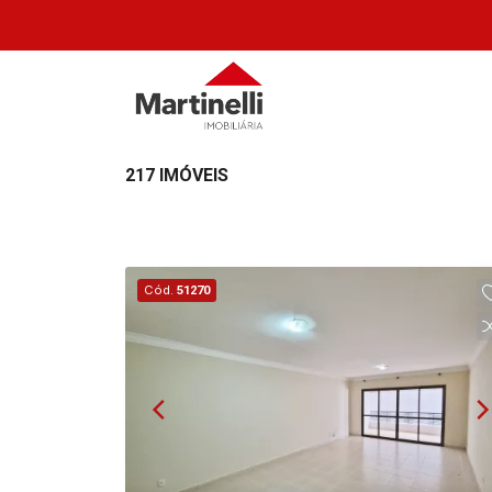
217 IMÓVEIS
Cód.
51270