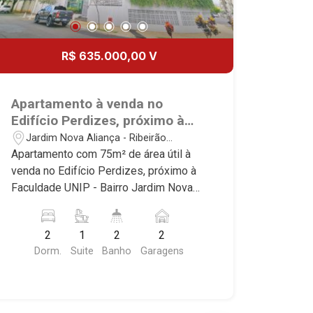
R$ 635.000,00 V
Apartamento à venda no
Edifício Perdizes, próximo à
Faculdade UNIP - Ribeirão
Jardim Nova Aliança - Ribeirão
Preto/SP.
Preto/SP
Apartamento com 75m² de área útil à
venda no Edifício Perdizes, próximo à
Faculdade UNIP - Bairro Jardim Nova
Aliança, Ribeirão Preto/SP. Conheça as
características deste imóvel que a
2
1
2
2
Martinelli Imobiliária selecionou para
Dorm.
Suite
Banho
Garagens
você: - 75m² de área útil - 2 dormitórios
com armários e ar-condicionado sendo
1 suíte - Banheiro social - Sala 2
ambientes - Cozinha e área de serviço