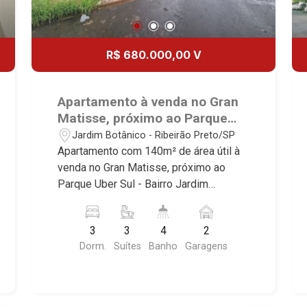
R$ 680.000,00 V
Apartamento à venda no Gran
Matisse, próximo ao Parque
Uber Sul - Ribeirão Preto/SP.
Jardim Botânico - Ribeirão Preto/SP
Apartamento com 140m² de área útil à
venda no Gran Matisse, próximo ao
Parque Uber Sul - Bairro Jardim
Botânico, Ribeirão Preto/SP. Conheça
as características deste imóvel que a
3
3
4
2
Martinelli Imobiliária selecionou para
Dorm.
Suítes
Banho
Garagens
você: - 140m² de área útil - 3 suítes
com armários - Sala 2 ambientes -
Lavabo - Cozinha e área de serviço
planejadas - Sacada gourmet - 2 vagas