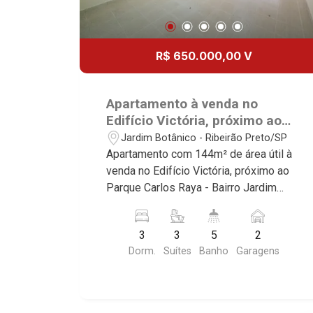
R$ 650.000,00 V
Apartamento à venda no
Edifício Victória, próximo ao
Parque Carlos Raya - Ribeirão
Jardim Botânico - Ribeirão Preto/SP
Preto/SP.
Apartamento com 144m² de área útil à
venda no Edifício Victória, próximo ao
Parque Carlos Raya - Bairro Jardim
Botânico, Ribeirão Preto/SP. Conheça
as características deste imóvel que a
3
3
5
2
Martinelli Imobiliária selecionou para
Dorm.
Suítes
Banho
Garagens
você: - 144m² de área útil - 3 suítes
sendo 2 com armários - Sala 2
ambientes - Lavabo - Cozinha e área de
serviço planejadas - Banheiro de