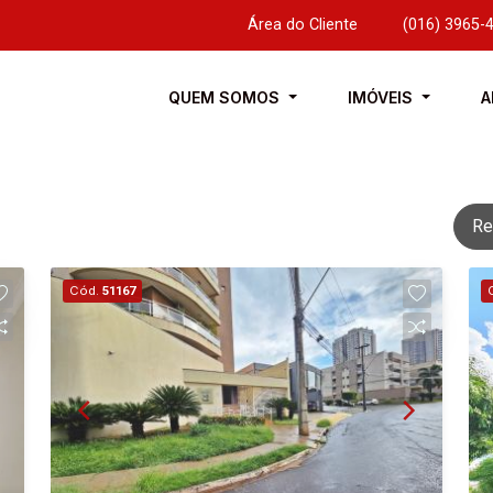
Área do Cliente
|
(016) 3965-
QUEM SOMOS
IMÓVEIS
A
Re
Cód.
51167