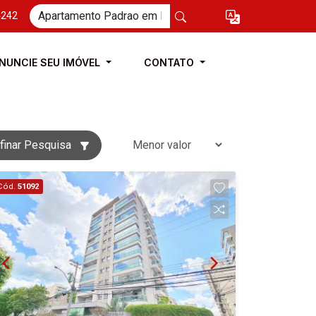
4242
NUNCIE SEU IMÓVEL
CONTATO
finar Pesquisa
Cód.
51092